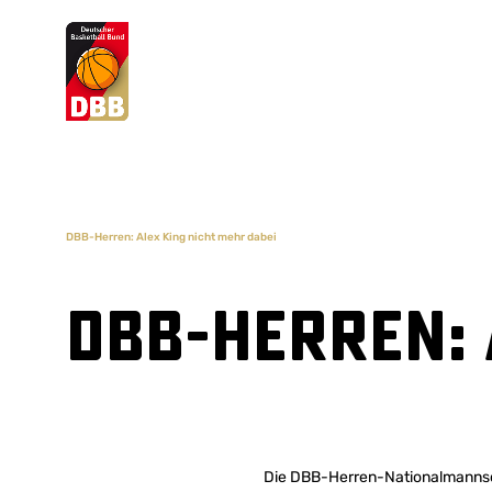
Suchvorschläge
Lorem Ipsum
Dolor Sit
Amet Valputo
DBB-Herren: Alex King nicht mehr dabei
DBB-Herren: 
Die DBB-Herren-Nationalmannsch