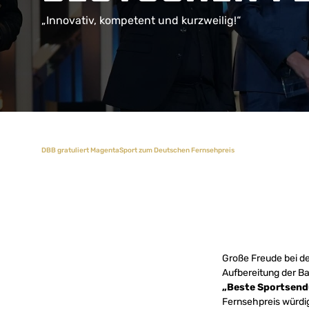
„Innovativ, kompetent und kurzweilig!“
DBB gratuliert MagentaSport zum Deutschen Fernsehpreis
Große Freude bei d
Aufbereitung der B
„Beste Sportsen
Fernsehpreis würdi