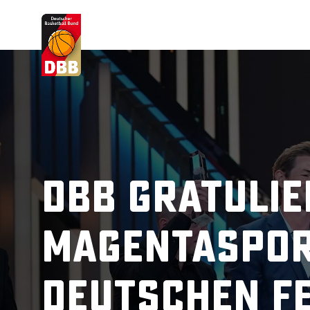
Suchvorschläge
Lorem Ipsum
Dolor Sit
Amet Valputo
DBB gratulie
MagentaSpor
Deutschen F