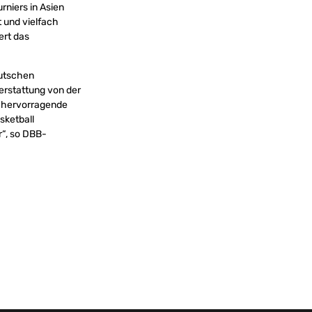
rniers in Asien
t und vielfach
ert das
eutschen
terstattung von der
e hervorragende
ketball
r“, so DBB-