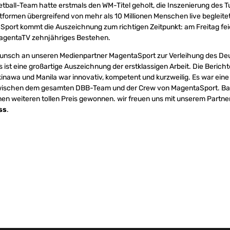
ball-Team hatte erstmals den WM-Titel geholt, die Inszenierung des Tu
ttformen übergreifend von mehr als 10 Millionen Menschen live begleite
Sport kommt die Auszeichnung zum richtigen Zeitpunkt: am Freitag fei
agentaTV zehnjähriges Bestehen.
unsch an unseren Medienpartner MagentaSport zur Verleihung des D
 ist eine großartige Auszeichnung der erstklassigen Arbeit. Die Berich
inawa und Manila war innovativ, kompetent und kurzweilig. Es war ein
ischen dem gesamten DBB-Team und der Crew von MagentaSport. Bas
en weiteren tollen Preis gewonnen. wir freuen uns mit unserem Partne
ss
.