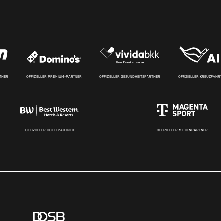
RTNER
OFFIZIELLER PREMIUM-PARTNER
OFFIZIELLER GESUNDHEITSPARTNER
OFFIZIELLER KREUZFAH
OFFIZIELLER HOTELPARTNER
OFFIZIELLER MEDIENPARTNER