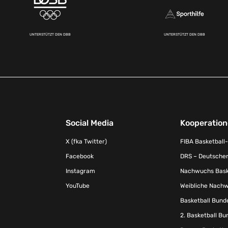
UNTERSTÜTZT DEN DBB
UNTERSTÜTZT DEN DBB
Social Media
Kooperatio
X (fka Twitter)
FIBA Basketball
Facebook
DRS – Deutscher
Instagram
Nachwuchs Baske
YouTube
Weibliche Nachw
Basketball Bund
2. Basketball Bu