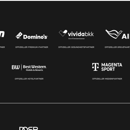
RTNER
OFFIZIELLER PREMIUM-PARTNER
OFFIZIELLER GESUNDHEITSPARTNER
OFFIZIELLER KREUZFAH
OFFIZIELLER HOTELPARTNER
OFFIZIELLER MEDIENPARTNER