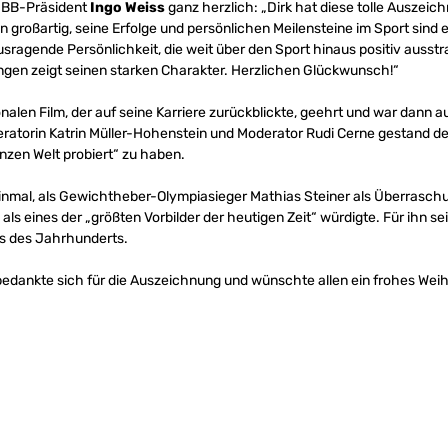
 DBB-Präsident
Ingo Weiss
ganz herzlich: „Dirk hat diese tolle Auszeic
ten großartig, seine Erfolge und persönlichen Meilensteine im Sport sind
ausragende Persönlichkeit, die weit über den Sport hinaus positiv ausst
ungen zeigt seinen starken Charakter. Herzlichen Glückwunsch!“
alen Film, der auf seine Karriere zurückblickte, geehrt und war dann au
atorin Katrin Müller-Hohenstein und Moderator Rudi Cerne gestand de
nzen Welt probiert“ zu haben.
inmal, als Gewichtheber-Olympiasieger Mathias Steiner als Überrasch
 als eines der „größten Vorbilder der heutigen Zeit“ würdigte. Für ihn s
s des Jahrhunderts.
bedankte sich für die Auszeichnung und wünschte allen ein frohes Wei