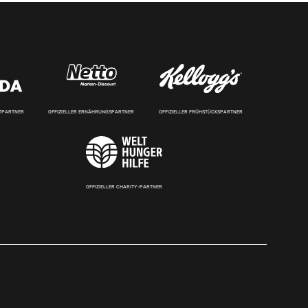
RTPARTNER
OFFIZIELLER ERNÄHRUNGSPARTNER
OFFIZIELLER FRÜHSTÜCKSPARTNER
OFFIZIELLER CHARITY-PARTNER