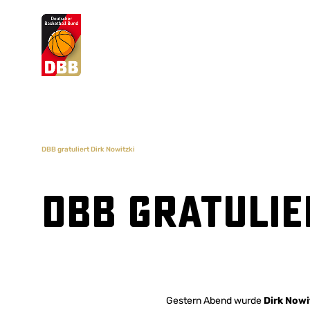
Suchvorschläge
Lorem Ipsum
Dolor Sit
Amet Valputo
DBB gratuliert Dirk Nowitzki
DBB gratulie
Gestern Abend wurde
Dirk Nowi