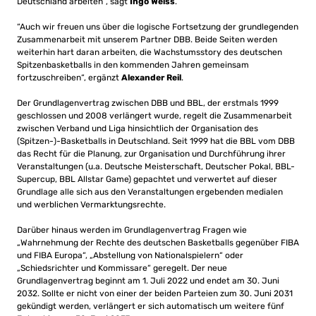
Deutschland arbeiten“, sagt
Ingo Weiss
.
“Auch wir freuen uns über die logische Fortsetzung der grundlegenden
Zusammenarbeit mit unserem Partner DBB. Beide Seiten werden
weiterhin hart daran arbeiten, die Wachstumsstory des deutschen
Spitzenbasketballs in den kommenden Jahren gemeinsam
fortzuschreiben“, ergänzt
Alexander Reil
.
Der Grundlagenvertrag zwischen DBB und BBL, der erstmals 1999
geschlossen und 2008 verlängert wurde, regelt die Zusammenarbeit
zwischen Verband und Liga hinsichtlich der Organisation des
(Spitzen-)-Basketballs in Deutschland. Seit 1999 hat die BBL vom DBB
das Recht für die Planung, zur Organisation und Durchführung ihrer
Veranstaltungen (u.a. Deutsche Meisterschaft, Deutscher Pokal, BBL-
Supercup, BBL Allstar Game) gepachtet und verwertet auf dieser
Grundlage alle sich aus den Veranstaltungen ergebenden medialen
und werblichen Vermarktungsrechte.
Darüber hinaus werden im Grundlagenvertrag Fragen wie
„Wahrnehmung der Rechte des deutschen Basketballs gegenüber FIBA
und FIBA Europa“, „Abstellung von Nationalspielern“ oder
„Schiedsrichter und Kommissare“ geregelt. Der neue
Grundlagenvertrag beginnt am 1. Juli 2022 und endet am 30. Juni
2032. Sollte er nicht von einer der beiden Parteien zum 30. Juni 2031
gekündigt werden, verlängert er sich automatisch um weitere fünf