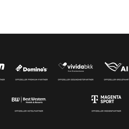
RTNER
OFFIZIELLER PREMIUM-PARTNER
OFFIZIELLER GESUNDHEITSPARTNER
OFFIZIELLER KREUZFAH
OFFIZIELLER HOTELPARTNER
OFFIZIELLER MEDIENPARTNER