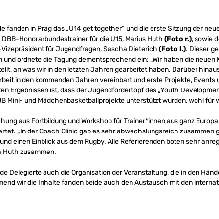
anden in Prag das „U14 get together“ und die erste Sitzung der neu
er DBB-Honorarbundestrainer für die U15, Marius Huth
(Foto r.)
, sowie 
Vizepräsident für Jugendfragen, Sascha Dieterich
(Foto l.)
. Dieser ge
 und ordnete die Tagung dementsprechend ein: „Wir haben die neuen K
llt, an was wir in den letzten Jahren gearbeitet haben. Darüber hinau
beit in den kommenden Jahren vereinbart und erste Projekte, Events
sten Ergebnissen ist, dass der Jugendfördertopf des „Youth Developmen
Mini- und Mädchenbasketballprojekte unterstützt wurden, wohl für we
schung aus Fortbildung und Workshop für Trainer*innen aus ganz Europa
rtet. „In der Coach Clinic gab es sehr abwechslungsreich zusammen ge
 und einen Einblick aus dem Rugby. Alle Referierenden boten sehr anre
ius Huth zusammen.
 Delegierte auch die Organisation der Veranstaltung, die in den Hä
end wir die Inhalte fanden beide auch den Austausch mit den internat