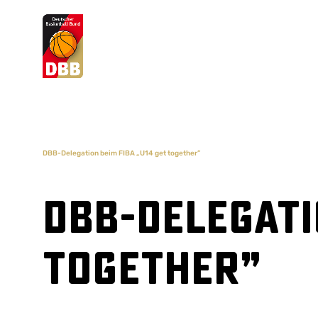
Suchvorschläge
Lorem Ipsum
Dolor Sit
Amet Valputo
DBB-Delegation beim FIBA „U14 get together”
DBB-Delegati
together”