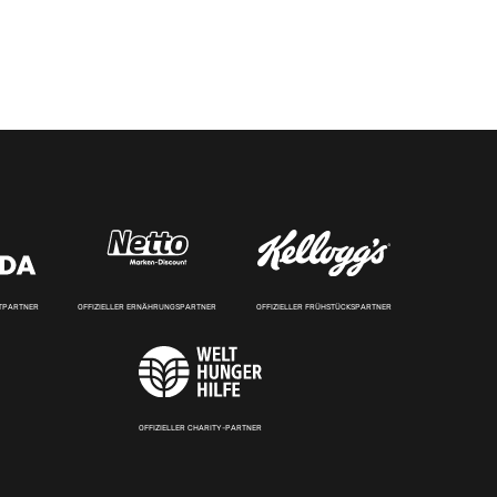
RTPARTNER
OFFIZIELLER ERNÄHRUNGSPARTNER
OFFIZIELLER FRÜHSTÜCKSPARTNER
OFFIZIELLER CHARITY-PARTNER