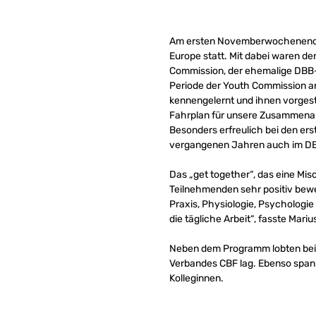
Am ersten Novemberwochenende f
Europe statt. Mit dabei waren d
Commission, der ehemalige DBB-
Periode der Youth Commission an
kennengelernt und ihnen vorgeste
Fahrplan für unsere Zusammenar
Besonders erfreulich bei den er
vergangenen Jahren auch im DBB 
Das „get together“, das eine Mi
Teilnehmenden sehr positiv bewe
Praxis, Physiologie, Psychologie
die tägliche Arbeit“, fasste Mar
Neben dem Programm lobten beide
Verbandes CBF lag. Ebenso spann
Kolleginnen.