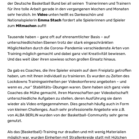
der Deutsche Basketball Bund bei all seinen Trainerinnen und Trainern
für ihre tolle Arbeit gerade in den vergangenen Wochen und Monaten
sehr herzlich. Im
Video
unten heißt es Dankeschön und
Nationalspielerin
Emma Stach
fordert alle Spielerinnen und Spieler
zum
Mitmachen
auf!!!
Tausende haben – ganz oft auf ehrenamtlicher Basis – auf
unterschiedlichsten Ebenen trotz der stark eingeschränkten
Möglichkeiten durch die Corona-Pandemie verschiedenste Arten von
Training möglich gemacht und dabei ganz viel Kreativität bewiesen.
Und das weit über ihren sowieso schon großen Einsatz hinaus.
Da gab es Coaches, die ihre Spieler einzeln auf dem Freiplatz getroffen
haben, um mit Ihnen individuell zu trainieren. Es wurden zu Zeiten des
Lockdowns Trainingseinheiten per Videokonferenz angeboten – und
wenn es „nur“ Stabilitäts-Übungen waren. Dann haben sich ganz viele
Coaches die Mühe gemacht, ihren Mannschaften per Videobotschaft
unterschiedliche Aufgaben zu stellen, deren Ausführung sie dann
wieder als Video entgegennahmen. Dies geschah häufig auch in Form
von kleinen Challenges. Auch sehr professionelle Angebote wie z.B.
von ALBA BERLIN wurden von der Basketball-Community sehr gerne
genutzt.
Als das (Basketball)-Training nur draußen und mit wenig Materialien
möglich war, wurden Einheiten mit Straßenkreide statt mit Hütchen