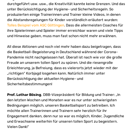
durchgeführt usw. usw., die Kreativität kannte keine Grenzen. Und das
unter Berücksichtigung der Hygiene- und Sicherheitsregeln. So
produzierten einige Trainerinnen und Trainer kleine Videos, in denen
die Abstandsregelungen für Kinder verständlich erläutert wurden:
Tolles Beispiel vom ASC Göttingen
. Dass die allermeisten Coaches für
ihre Spielerinnen und Spieler immer erreichbar waren und viele Tipps
und Hinweise gaben, muss man fast schon nicht mehr erwähnen.
All diese Aktionen und noch viel mehr haben dazu beigetragen, dass
die Basketball-Begeisterung in Deutschland während der Corona-
Pandemie nicht nachgelassen hat. Überall ist nach wie vor die große
Freude an unserem tollen Sport zu spüren. Und die riesengroße
Erleichterung, ja Befreiung, dass es vielerorts jetzt wieder mit der
„richtigen“ Korbjagd losgehen kann. Natürlich immer unter
Berücksichtigung der aktuellen Hygiene- und
Sicherheitsbestimmungen!
Prof. Lothar Bösing
, DBB-Vizepräsident für Bildung und Trainer: „In
den letzten Wochen und Monaten war es nur unter schwierigsten
Bedingungen möglich, unseren Basketballsport zu betreiben. Ich
möchte allen Trainerinnen und Trainern sehr herzlich für ihr
Engagement danken, denn nur so war es möglich, Kinder, Jugendliche
und Erwachsene weiterhin für unseren tollen Sport zu begeistern.
Vielen Dank!“