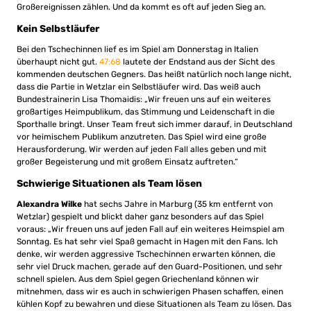
Großereignissen zählen. Und da kommt es oft auf jeden Sieg an.
Kein Selbstläufer
Bei den Tschechinnen lief es im Spiel am Donnerstag in Italien
überhaupt nicht gut.
47:68
lautete der Endstand aus der Sicht des
kommenden deutschen Gegners. Das heißt natürlich noch lange nicht,
dass die Partie in Wetzlar ein Selbstläufer wird. Das weiß auch
Bundestrainerin Lisa Thomaidis: „Wir freuen uns auf ein weiteres
großartiges Heimpublikum, das Stimmung und Leidenschaft in die
Sporthalle bringt. Unser Team freut sich immer darauf, in Deutschland
vor heimischem Publikum anzutreten. Das Spiel wird eine große
Herausforderung. Wir werden auf jeden Fall alles geben und mit
großer Begeisterung und mit großem Einsatz auftreten.“
Schwierige Situationen als Team lösen
Alexandra Wilke
hat sechs Jahre in Marburg (35 km entfernt von
Wetzlar) gespielt und blickt daher ganz besonders auf das Spiel
voraus: „Wir freuen uns auf jeden Fall auf ein weiteres Heimspiel am
Sonntag. Es hat sehr viel Spaß gemacht in Hagen mit den Fans. Ich
denke, wir werden aggressive Tschechinnen erwarten können, die
sehr viel Druck machen, gerade auf den Guard-Positionen, und sehr
schnell spielen. Aus dem Spiel gegen Griechenland können wir
mitnehmen, dass wir es auch in schwierigen Phasen schaffen, einen
kühlen Kopf zu bewahren und diese Situationen als Team zu lösen. Das