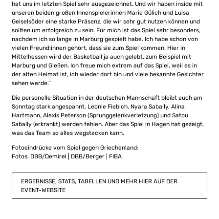
hat uns im letzten Spiel sehr ausgezeichnet. Und wir haben inside mit
unseren beiden großen Innenspielerinnen Marie Gülich und Luisa
Geiselsöder eine starke Präsenz, die wir sehr gut nutzen können und
sollten um erfolgreich zu sein. Für mich ist das Spiel sehr besonders,
nachdem ich so lange in Marburg gespielt habe. Ich habe schon von
vielen Freund:innen gehört, dass sie zum Spiel kommen. Hier in
Mittelhessen wird der Basketball ja auch gelebt, zum Beispiel mit
Marburg und Gießen. Ich freue mich extrem auf das Spiel, weil es in
der alten Heimat ist, ich wieder dort bin und viele bekannte Gesichter
sehen werde.“
Die personelle Situation in der deutschen Mannschaft bleibt auch am
Sonntag stark angespannt. Leonie Fiebich, Nyara Sabally, Alina
Hartmann, Alexis Peterson (Sprunggelenkverletzung) und Satou
Sabally (erkrankt) werden fehlen. Aber das Spiel in Hagen hat gezeigt,
was das Team so alles wegstecken kann.
Fotoeindrücke vom Spiel gegen Griechenland:
Fotos: DBB/Demirel | DBB/Berger | FIBA
ERGEBNISSE, STATS, TABELLEN UND MEHR HIER AUF DER
EVENT-WEBSITE