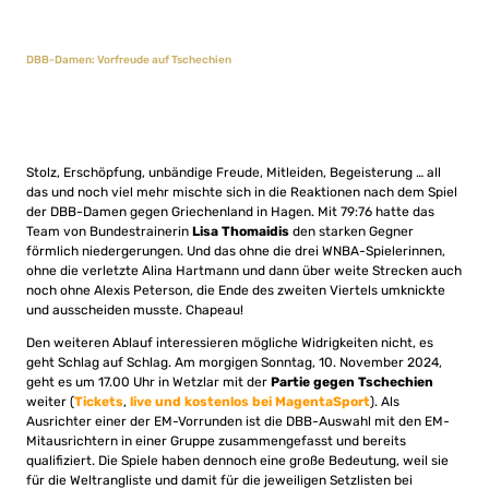
DBB-Damen: Vorfreude auf Tschechien
Stolz, Erschöpfung, unbändige Freude, Mitleiden, Begeisterung … all
das und noch viel mehr mischte sich in die Reaktionen nach dem Spiel
der DBB-Damen gegen Griechenland in Hagen. Mit 79:76 hatte das
Team von Bundestrainerin
Lisa Thomaidis
den starken Gegner
förmlich niedergerungen. Und das ohne die drei WNBA-Spielerinnen,
ohne die verletzte Alina Hartmann und dann über weite Strecken auch
noch ohne Alexis Peterson, die Ende des zweiten Viertels umknickte
und ausscheiden musste. Chapeau!
Den weiteren Ablauf interessieren mögliche Widrigkeiten nicht, es
geht Schlag auf Schlag. Am morgigen Sonntag, 10. November 2024,
geht es um 17.00 Uhr in Wetzlar mit der
Partie gegen Tschechien
weiter (
Tickets
,
live und kostenlos bei MagentaSport
). Als
Ausrichter einer der EM-Vorrunden ist die DBB-Auswahl mit den EM-
Mitausrichtern in einer Gruppe zusammengefasst und bereits
qualifiziert. Die Spiele haben dennoch eine große Bedeutung, weil sie
für die Weltrangliste und damit für die jeweiligen Setzlisten bei