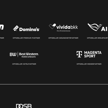
RTNER
OFFIZIELLER PREMIUM-PARTNER
OFFIZIELLER GESUNDHEITSPARTNER
OFFIZIELLER KREUZFAH
OFFIZIELLER HOTELPARTNER
OFFIZIELLER MEDIENPARTNER