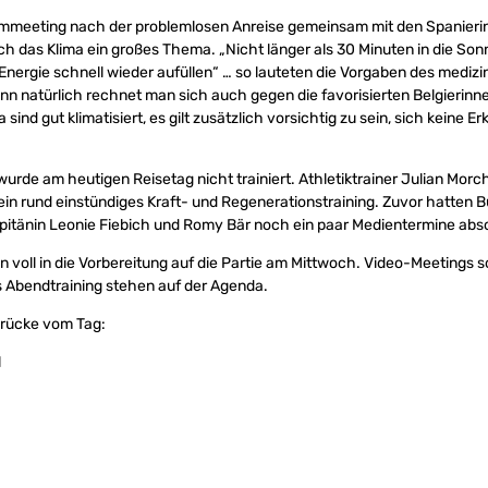
mmeeting nach der problemlosen Anreise gemeinsam mit den Spanier
h das Klima ein großes Thema. „Nicht länger als 30 Minuten in die Sonn
e Energie schnell wieder aufüllen“ … so lauteten die Vorgaben des mediz
enn natürlich rechnet man sich auch gegen die favorisierten Belgierin
sind gut klimatisiert, es gilt zusätzlich vorsichtig zu sein, sich keine Er
wurde am heutigen Reisetag nicht trainiert. Athletiktrainer Julian Morc
ein rund einstündiges Kraft- und Regenerationstraining. Zuvor hatten B
itänin Leonie Fiebich und Romy Bär noch ein paar Medientermine abso
 voll in die Vorbereitung auf die Partie am Mittwoch. Video-Meetings s
s Abendtraining stehen auf der Agenda.
drücke vom Tag:
l