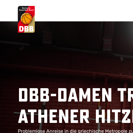
Suchvorschläge
Lorem Ipsum
Dolor Sit
Amet Valputo
DBB-Damen t
Athener Hitz
Problemlose Anreise in die griechische Metropole z