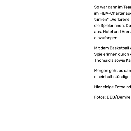
So war dann im Tea
im FIBA-Charter auc
trinken“, „Verloren
die Spielerinnen. D
aus. Hotel und Arena 
einzufangen.
Mit dem Basketball 
Spielerinnen durch 
Thomaidis sowie Kap
Morgen geht es dann
eineinhalbstündige
Hier einige Fotoein
Fotos: DBB/Demire