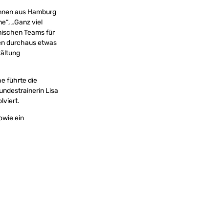
innen aus Hamburg
e“, „Ganz viel
inischen Teams für
nen durchaus etwas
kältung
he führte die
undestrainerin Lisa
lviert.
owie ein