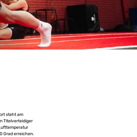
rt steht am
 Titelverteidiger
 Lufttemperatur
40 Grad erreichen.