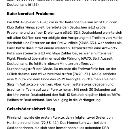
Deutschland (61:56).
Kuier bereitet Probleme
Die WNBA-Spielerin Kuier, die in der laufenden Saison nicht für ihren
Klub Dallas Wings spielt, bereitete den Deutschen jetzt große
Probleme und traf per Dreier zum 63:62 (32.). Deutschland wehrte sich
mit allen Kräften und verteidigte den Vorsprung mit Treffern von Marie
Bertholdt und Peterson an der Freiwurflinie (67:62, 33.). Wer anders als
Kuier hatte darauf mit einem weiteren Distanztreffer eine Antwort?
Peterson steuerte jetzt wichtige Zähler bei, es war ein intensiver
Fight. Finnland übernahm erneut die Führung (69:70, 36.), Auszeit
Deutschland. Es fehlte in diesen Minuten an offensiver
Durchschlagkraft der Gäste. Da musste die Freiwurflinie her, an der
Gülich dreimal und Wilke zweimal trafen (74:70, 37.). Als Geiselsöder
eine Minute vor dem Ende das 76:72 besorgte, durfte man an einen
Sieg im Auftaktspiel denken. Aber Kuier hatte etwas dagegen und
brachte ihr Team auf zwei Punkte heran. Mit noch 30 Sekunden auf
der Uhr verlor Deutschland den Ball, 13 Sekunden später hieß es 76:76,
Ballbesitz Deutschland. Das Spiel ging in die Verlängerung.
Geiselsöder sichert Sieg
Finnland machte die ersten Punkte, dann folgten zwei Dreier von
Hartmann und Kuier (79:83, 42.). Das Momentum war bei den
Gastgeberinnen, die sich aber immer noch alles gebenden DBB-