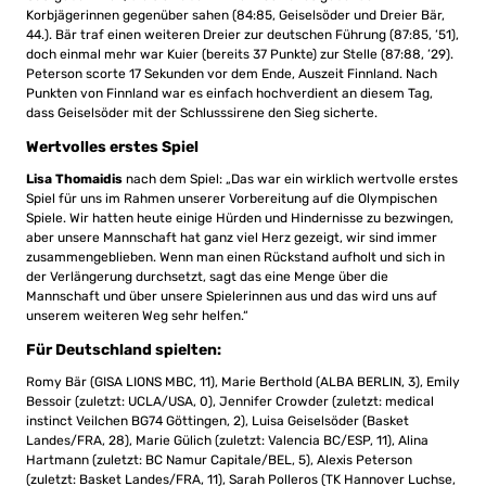
Korbjägerinnen gegenüber sahen (84:85, Geiselsöder und Dreier Bär,
44.). Bär traf einen weiteren Dreier zur deutschen Führung (87:85, ’51),
doch einmal mehr war Kuier (bereits 37 Punkte) zur Stelle (87:88, ’29).
Peterson scorte 17 Sekunden vor dem Ende, Auszeit Finnland. Nach
Punkten von Finnland war es einfach hochverdient an diesem Tag,
dass Geiselsöder mit der Schlusssirene den Sieg sicherte.
Wertvolles erstes Spiel
Lisa Thomaidis
nach dem Spiel: „Das war ein wirklich wertvolle erstes
Spiel für uns im Rahmen unserer Vorbereitung auf die Olympischen
Spiele. Wir hatten heute einige Hürden und Hindernisse zu bezwingen,
aber unsere Mannschaft hat ganz viel Herz gezeigt, wir sind immer
zusammengeblieben. Wenn man einen Rückstand aufholt und sich in
der Verlängerung durchsetzt, sagt das eine Menge über die
Mannschaft und über unsere Spielerinnen aus und das wird uns auf
unserem weiteren Weg sehr helfen.“
Für Deutschland spielten:
Romy Bär (GISA LIONS MBC, 11), Marie Berthold (ALBA BERLIN, 3), Emily
Bessoir (zuletzt: UCLA/USA, 0), Jennifer Crowder (zuletzt: medical
instinct Veilchen BG74 Göttingen, 2), Luisa Geiselsöder (Basket
Landes/FRA, 28), Marie Gülich (zuletzt: Valencia BC/ESP, 11), Alina
Hartmann (zuletzt: BC Namur Capitale/BEL, 5), Alexis Peterson
(zuletzt: Basket Landes/FRA, 11), Sarah Polleros (TK Hannover Luchse,