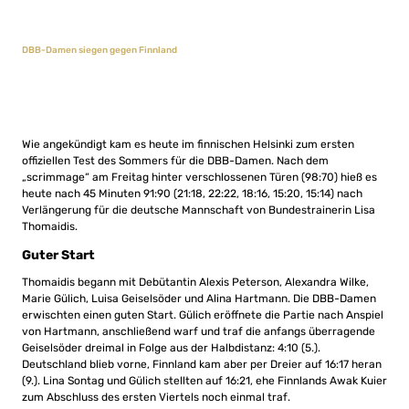
DBB-Damen siegen gegen Finnland
Wie angekündigt kam es heute im finnischen Helsinki zum ersten
offiziellen Test des Sommers für die DBB-Damen. Nach dem
„scrimmage“ am Freitag hinter verschlossenen Türen (98:70) hieß es
heute nach 45 Minuten 91:90 (21:18, 22:22, 18:16, 15:20, 15:14) nach
Verlängerung für die deutsche Mannschaft von Bundestrainerin Lisa
Thomaidis.
Guter Start
Thomaidis begann mit Debütantin Alexis Peterson, Alexandra Wilke,
Marie Gülich, Luisa Geiselsöder und Alina Hartmann. Die DBB-Damen
erwischten einen guten Start. Gülich eröffnete die Partie nach Anspiel
von Hartmann, anschließend warf und traf die anfangs überragende
Geiselsöder dreimal in Folge aus der Halbdistanz: 4:10 (5.).
Deutschland blieb vorne, Finnland kam aber per Dreier auf 16:17 heran
(9.). Lina Sontag und Gülich stellten auf 16:21, ehe Finnlands Awak Kuier
zum Abschluss des ersten Viertels noch einmal traf.