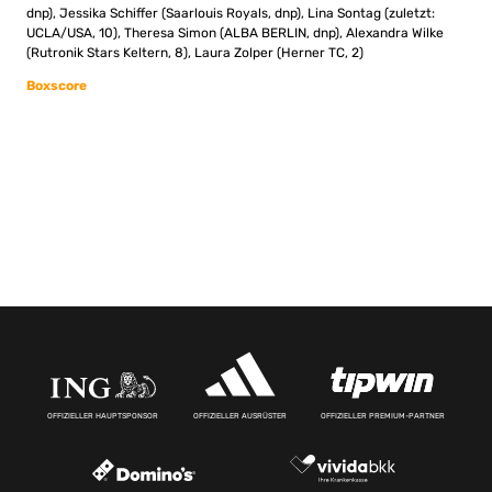
dnp), Jessika Schiffer (Saarlouis Royals, dnp), Lina Sontag (zuletzt:
UCLA/USA, 10), Theresa Simon (ALBA BERLIN, dnp), Alexandra Wilke
(Rutronik Stars Keltern, 8), Laura Zolper (Herner TC, 2)
Boxscore
OFFIZIELLER HAUPTSPONSOR
OFFIZIELLER AUSRÜSTER
OFFIZIELLER PREMIUM-PARTNER