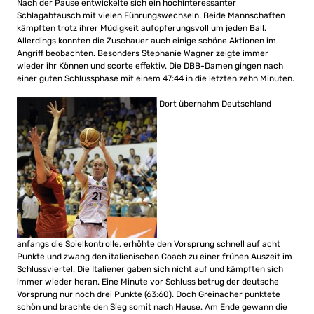
Nach der Pause entwickelte sich ein hochinteressanter
Schlagabtausch mit vielen Führungswechseln. Beide Mannschaften
kämpften trotz ihrer Müdigkeit aufopferungsvoll um jeden Ball.
Allerdings konnten die Zuschauer auch einige schöne Aktionen im
Angriff beobachten. Besonders Stephanie Wagner zeigte immer
wieder ihr Können und scorte effektiv. Die DBB-Damen gingen nach
einer guten Schlussphase mit einem 47:44 in die letzten zehn Minuten.
Dort übernahm Deutschland
anfangs die Spielkontrolle, erhöhte den Vorsprung schnell auf acht
Punkte und zwang den italienischen Coach zu einer frühen Auszeit im
Schlussviertel. Die Italiener gaben sich nicht auf und kämpften sich
immer wieder heran. Eine Minute vor Schluss betrug der deutsche
Vorsprung nur noch drei Punkte (63:60). Doch Greinacher punktete
schön und brachte den Sieg somit nach Hause. Am Ende gewann die