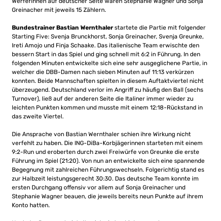
Werferinnen auf deutscher Seite waren Stephanie Wagner und Sonja
Greinacher mit jeweils 15 Zählern.
Bundestrainer Bastian Wernthaler
startete die Partie mit folgender
Starting Five: Svenja Brunckhorst, Sonja Greinacher, Svenja Greunke,
Ireti Amojo und Finja Schaake. Das italienische Team erwischte den
bessern Start in das Spiel und ging schnell mit 6:2 in Führung. In den
folgenden Minuten entwickelte sich eine sehr ausgeglichene Partie, in
welcher die DBB-Damen nach sieben Minuten auf 11:13 verkürzen
konnten. Beide Mannschaften spielten in diesem Auftaktviertel nicht
überzeugend. Deutschland verlor im Angriff zu häufig den Ball (sechs
Turnover), ließ auf der anderen Seite die Italiner immer wieder zu
leichten Punkten kommen und musste mit einem 12:18-Rückstand in
das zweite Viertel.
Die Ansprache von Bastian Wernthaler schien ihre Wirkung nicht
verfehlt zu haben. Die ING-DiBa-Korbjägerinnen starteten mit einem
9:2-Run und eroberten durch zwei Freiwürfe von Greunke die erste
Führung im Spiel (21:20). Von nun an entwickelte sich eine spannende
Begegnung mit zahlreichen Führungswechseln. Folgerichtig stand es
zur Halbzeit leistungsgerecht 30:30. Das deutsche Team konnte im
ersten Durchgang offensiv vor allem auf Sonja Greinacher und
Stephanie Wagner beauen, die jeweils bereits neun Punkte auf ihrem
Konto hatten.