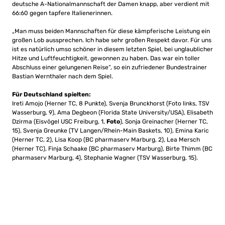
deutsche A-Nationalmannschaft der Damen knapp, aber verdient mit
66:60 gegen tapfere Italienerinnen.
„Man muss beiden Mannschaften für diese kämpferische Leistung ein
großen Lob aussprechen. Ich habe sehr großen Respekt davor. Für uns
ist es natürlich umso schöner in diesem letzten Spiel, bei unglaublicher
Hitze und Luftfeuchtigkeit, gewonnen zu haben. Das war ein toller
Abschluss einer gelungenen Reise“, so ein zufriedener Bundestrainer
Bastian Wernthaler nach dem Spiel.
Für Deutschland spielten:
Ireti Amojo (Herner TC, 8 Punkte), Svenja Brunckhorst (Foto links, TSV
Wasserburg, 9), Ama Degbeon (Florida State University/USA), Elisabeth
Dzirma (Eisvögel USC Freiburg, 1,
Foto
), Sonja Greinacher (Herner TC,
15), Svenja Greunke (TV Langen/Rhein-Main Baskets, 10), Emina Karic
(Herner TC, 2), Lisa Koop (BC pharmaserv Marburg, 2), Lea Mersch
(Herner TC), Finja Schaake (BC pharmaserv Marburg), Birte Thimm (BC
pharmaserv Marburg, 4), Stephanie Wagner (TSV Wasserburg, 15).