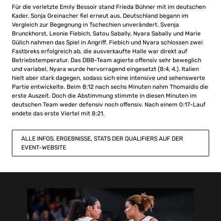
Für die verletzte Emily Bessoir stand Frieda Bühner mit im deutschen
Kader. Sonja Greinacher fiel erneut aus. Deutschland begann im
Vergleich zur Begegnung in Tschechien unverändert. Svenja
Brunckhorst, Leonie Fiebich, Satou Sabally, Nyara Sabally und Marie
Gülich nahmen das Spiel in Angriff. Fiebich und Nyara schlossen zwei
Fastbreks erfolgreich ab, die ausverkaufte Halle war direkt auf
Betriebstemperatur. Das DBB-Team agierte offensiv sehr beweglich
und variabel, Nyara wurde hervorragend eingesetzt (8:4, 4.). Italien
hielt aber stark dagegen, sodass sich eine intensive und sehenswerte
Partie entwickelte. Beim 8:12 nach sechs Minuten nahm Thomaidis die
erste Auszeit. Doch die Abstimmung stimmte in diesen Minuten im
deutschen Team weder defensiv noch offensiv. Nach einem 0:17-Lauf
endete das erste Viertel mit 8:21.
ALLE INFOS, ERGEBNISSE, STATS DER QUALIFIERS AUF DER
EVENT-WEBSITE