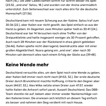
nach (16.). Die DBB-Ladies kamen Schritt für Schritt besser ins Spiel
(23:32, „and one“ Satou, 18.) und wurden von der Arena unermüdlich
unterstützt. Zum Seitenwechsel war noch alles drin für die deutsche
Mannschaft (27:36).
Deutschland kam mit neuem Schwung aus der Kabine. Satou traf zum
30:36 (22.), aber Italien war nicht gewillt, das Spiel einfach so aus der
Hand zu geben. Im Gegenteil, zwei Minuten später hieß es 30:41 (24.).
Deutschland war bei 14 Versuchen noch ohne Treffer von der
Dreipunktelinie und hatte insgesamt weniger als 30 Prozent getroffen.
Auch nach 28 Minuten war der Rückstand in etwa gleich geblieben
(36:46). Italien spielte nicht überragend, beeindruckte aber mit einer
großen Abgeklärtheit. Nyara gelang ein „and one“, aber nach 30
Minuten sah dennoch alles nach einem Erfolg der Gäste aus (39:48).
Keine Wende mehr
Deutschland versuchte alles, um dem Spiel noch eine Wende zu geben,
aber Italien ließ immer noch nicht nach (41:53, 32.). Der erste deutsche
Dreier durch Brunckhorst machte Hoffnung, irritierte den Gegner aber
kaum (44:57, 33.). Alex Wilke netzte einen Dreier zum 47:57, wieder
hatte Italien die Antwort sofort parat, Auszeit Deutschland. Das DBB-
Team steckte nie auf, bekam aber immer wieder Nackenschläge von
den Italienerinnen. Die erwiesen sich letztlich an diesem Tag einfach
als besser und nahmen den Sieg verdient mit nach Hause.