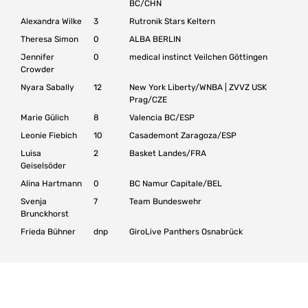
BC/CHN
Alexandra Wilke
3
Rutronik Stars Keltern
Theresa Simon
0
ALBA BERLIN
Jennifer
0
medical instinct Veilchen Göttingen
Crowder
Nyara Sabally
12
New York Liberty/WNBA | ZVVZ USK
Prag/CZE
Marie Gülich
8
Valencia BC/ESP
Leonie Fiebich
10
Casademont Zaragoza/ESP
Luisa
2
Basket Landes/FRA
Geiselsöder
Alina Hartmann
0
BC Namur Capitale/BEL
Svenja
7
Team Bundeswehr
Brunckhorst
Frieda Bühner
dnp
GiroLive Panthers Osnabrück