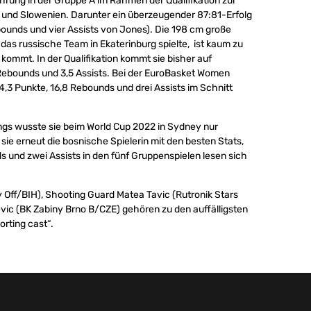
rung in der Gruppe A im Rahmen der Qualifikation zur
 und Slowenien. Darunter ein überzeugender 87:81-Erfolg
ounds und vier Assists von Jones). Die 198 cm große
r das russische Team in Ekaterinburg spielte, ist kaum zu
 kommt. In der Qualifikation kommt sie bisher auf
 Rebounds und 3,5 Assists. Bei der EuroBasket Women
24,3 Punkte, 16,8 Rebounds und drei Assists im Schnitt
ngs wusste sie beim World Cup 2022 in Sydney nur
ie erneut die bosnische Spielerin mit den besten Stats,
s und zwei Assists in den fünf Gruppenspielen lesen sich
y Off/BIH), Shooting Guard Matea Tavic (Rutronik Stars
vic (BK Zabiny Brno B/CZE)‎ gehören zu den auffälligsten
rting cast“.