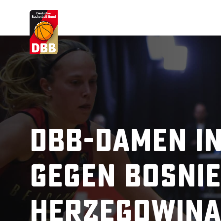
Suchvorschläge
Lorem Ipsum
Dolor Sit
Amet Valputo
DBB-Damen i
gegen Bosni
Herzegowina