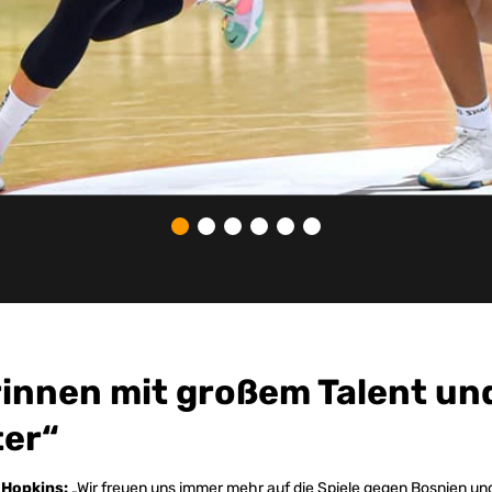
rinnen mit großem Talent un
er“
 Hopkins:
„Wir freuen uns immer mehr auf die Spiele gegen Bosnien 