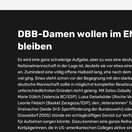
DBB-Damen wollen im 
bleiben
Es wird eine ganz schwierige Aufgabe, aber zu was eine de
Nationalmannschaft in der Lage ist, deutete sie vor etwa eine
an. Zumindest eine völlig offene Halbzeit lang, ehe nach de
viel ging. Eines steht schon vor der Begegnung mit den starke
deutsche Mannschaft sollte in möglichst kompletter Besetzun
unterschiedlichsten Gründen nicht gelang. Mit Satou Saball
Marie Gülich (Valencia BC/ESP), Luisa Geiselsöder (Roche V
Leonie Fiebich (Basket Zaragoza/ESP), den „Veteraninnen“ 
Greinacher (beide 3×3-Sportförderung der Bundeswehr) od
Düsseldorf ZOOS) stünde ein schlagkräftiges Gerüst zur Verf
für Aufsehen sorgen könnte. Dazu kommen eine ganze Reihe 
Korbjägerinnen, die in US-amerikanischen Colleges aktive sin