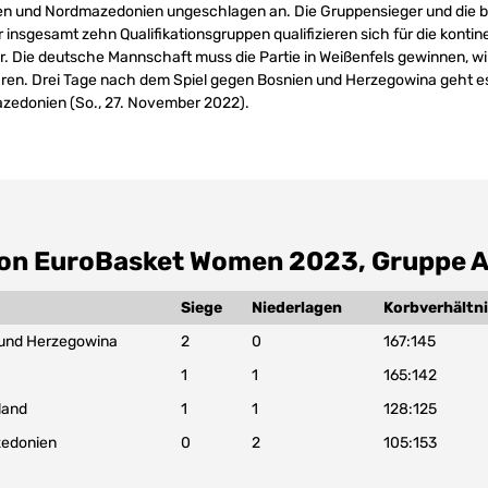
en und Nordmazedonien ungeschlagen an. Die Gruppensieger und die b
insgesamt zehn Qualifikationsgruppen qualifizieren sich für die kontin
Die deutsche Mannschaft muss die Partie in Weißenfels gewinnen, will 
en. Drei Tage nach dem Spiel gegen Bosnien und Herzegowina geht e
azedonien (So., 27. November 2022).
tion EuroBasket Women 2023, Gruppe 
Siege
Niederlagen
Korbverhältn
 und Herzegowina
2
0
167:145
1
1
165:142
land
1
1
128:125
edonien
0
2
105:153