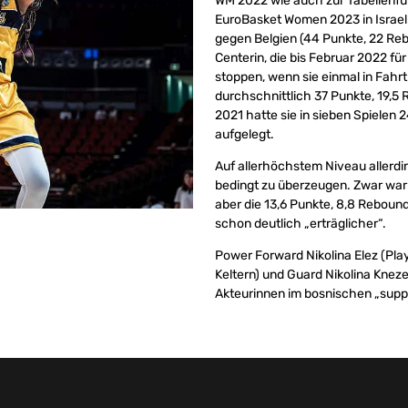
WM 2022 wie auch zur Tabellenfüh
EuroBasket Women 2023 in Israel
gegen Belgien (44 Punkte, 22 Reb
Centerin, die bis Februar 2022 fü
stoppen, wenn sie einmal in Fahrt
durchschnittlich 37 Punkte, 19,5
2021 hatte sie in sieben Spielen 
aufgelegt.
Auf allerhöchstem Niveau allerdi
bedingt zu überzeugen. Zwar war s
aber die 13,6 Punkte, 8,8 Rebound
schon deutlich „erträglicher“.
Power Forward Nikolina Elez (Pla
Keltern) und Guard Nikolina Kneze
Akteurinnen im bosnischen „suppo