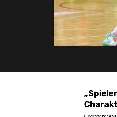
„Spiele
Charakt
Bundestrainer
Walt