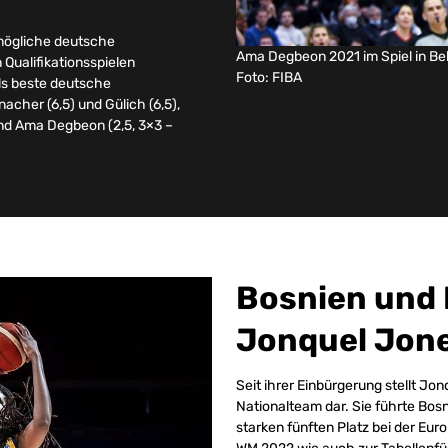
tmögliche deutsche
Ama Degbeon 2021 im Spiel in Bel
Qualifikationsspielen
Foto: FIBA
als beste deutsche
acher (6,5) und Gülich (6,5),
 und Ama Degbeon (2,5, 3×3 –
Bosnien und 
Jonquel Jon
Seit ihrer Einbürgerung stellt Jo
Nationalteam dar. Sie führte Bo
starken fünften Platz bei der Eu