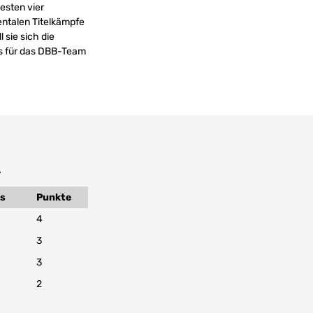
esten vier
entalen Titelkämpfe
sie sich die
s für das DBB-Team
A
is
Punkte
4
3
3
2