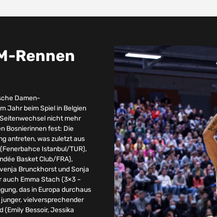
EM-Rennen
utsche Damen-
m Jahr beim Spiel in Belgien
m Seitenwechsel nicht mehr
n Bosnierinnen fest: Die
g antreten, was zuletzt aus
y (Fenerbahce Istanbul/TUR),
endée Basket Club/FRA),
Svenja Brunckhorst und Sonja
er auch Emma Stach (3×3 –
ügung, das in Europa durchaus
junger, vielversprechender
d (Emily Bessoir, Jessika