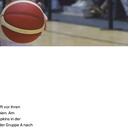
t vor ihren
nien. Am
pkins in der
 der Gruppe A nach