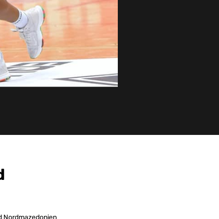
d
und Nordmazedonien