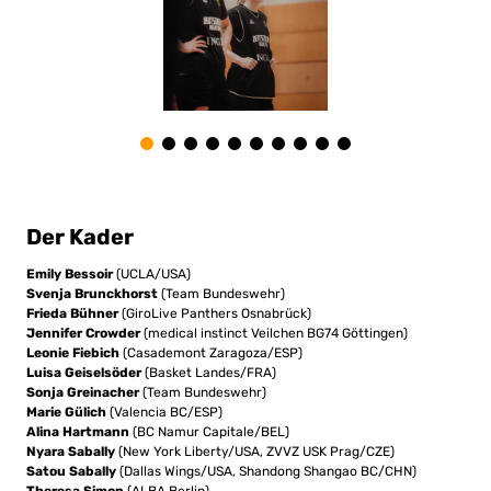
Der Kader
Emily Bessoir
(UCLA/USA)
Svenja Brunckhorst
(Team Bundeswehr)
Frieda Bühner
(GiroLive Panthers Osnabrück)
Jennifer Crowder
(medical instinct Veilchen BG74 Göttingen)
Leonie Fiebich
(Casademont Zaragoza/ESP)
Luisa Geiselsöder
(Basket Landes/FRA)
Sonja Greinacher
(Team Bundeswehr)
Marie Gülich
(Valencia BC/ESP)
Alina Hartmann
(BC Namur Capitale/BEL)
Nyara Sabally
(New York Liberty/USA, ZVVZ USK Prag/CZE)
Satou Sabally
(Dallas Wings/USA, Shandong Shangao BC/CHN)