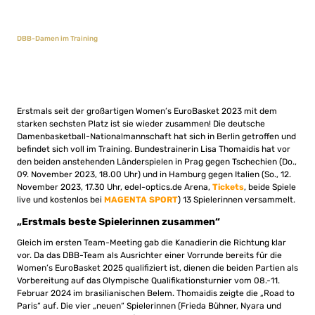
DBB-Damen im Training
Erstmals seit der großartigen Women’s EuroBasket 2023 mit dem
starken sechsten Platz ist sie wieder zusammen! Die deutsche
Damenbasketball-Nationalmannschaft hat sich in Berlin getroffen und
befindet sich voll im Training. Bundestrainerin Lisa Thomaidis hat vor
den beiden anstehenden Länderspielen in Prag gegen Tschechien (Do.,
09. November 2023, 18.00 Uhr) und in Hamburg gegen Italien (So., 12.
November 2023, 17.30 Uhr, edel-optics.de Arena,
Tickets
, beide Spiele
live und kostenlos bei
MAGENTA SPORT
) 13 Spielerinnen versammelt.
„Erstmals beste Spielerinnen zusammen“
Gleich im ersten Team-Meeting gab die Kanadierin die Richtung klar
vor. Da das DBB-Team als Ausrichter einer Vorrunde bereits für die
Women’s EuroBasket 2025 qualifiziert ist, dienen die beiden Partien als
Vorbereitung auf das Olympische Qualifikationsturnier vom 08.-11.
Februar 2024 im brasilianischen Belem. Thomaidis zeigte die „Road to
Paris“ auf. Die vier „neuen“ Spielerinnen (Frieda Bühner, Nyara und