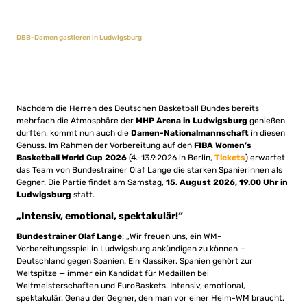
DBB-Damen gastieren in Ludwigsburg
Nachdem die Herren des Deutschen Basketball Bundes bereits
mehrfach die Atmosphäre der
MHP Arena in Ludwigsburg
genießen
durften, kommt nun auch die
Damen-Nationalmannschaft
in diesen
Genuss. Im Rahmen der Vorbereitung auf den
FIBA Women’s
Basketball World Cup 2026
(4.-13.9.2026 in Berlin,
Tickets
) erwartet
das Team von Bundestrainer Olaf Lange die starken Spanierinnen als
Gegner. Die Partie findet am Samstag,
15. August 2026, 19.00 Uhr in
Ludwigsburg
statt.
„Intensiv, emotional, spektakulär!“
Bundestrainer Olaf Lange
: „Wir freuen uns, ein WM-
Vorbereitungsspiel in Ludwigsburg ankündigen zu können —
Deutschland gegen Spanien. Ein Klassiker. Spanien gehört zur
Weltspitze — immer ein Kandidat für Medaillen bei
Weltmeisterschaften und EuroBaskets. Intensiv, emotional,
spektakulär. Genau der Gegner, den man vor einer Heim-WM braucht.