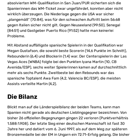
absolvierten WM-Qualifikation in San Juan/PUR sicherten sich die
Spanierinnen das WM-Ticket zwar ungefährdet, konnten aber nicht
wirklich überzeugen. Die Niederlage gegen die USA war sicher
„plangemäß“ (70:84), was für den schwachen Auftritt beim 56:68
gegen Italien sicher nicht gilt. Gegen Neuseeland (99:50), Senegal
(84:51) und Gastgeber Puerto Rico (91:52) hatte man keinerlei
Probleme.
Mit Abstand auffälligste spanische Spielerin in der Qualifikation war
Megan Gustafson, die sowohl beste Scorerin (14,6 Punkte im Schnitt),
Rebounderin (6,4) und Blockerin (1,4) war. Der Centerspielerin der Las
Vegas Aces (WNBA) folgte bei den Punkten Iyana Martin (10, CB
Avenida/ESP), sechs weiter Spielerinnen kamen auf durchschnittlich
mehr als sechs Punkte. Zweitbeste bei den Rebounds war das
spanische Toptalent Awa Fam (4,2, Valencia BC/ESP), die meisten
Assists verteilte Martin (4,2).
Die Bilanz
Blickt man auf die Länderspielbilanz der beiden Teams, kann man
Spanien nicht gerade als deutschen Lieblingsgegner bezeichnen. Von
bisher 26 offiziellen Begegnungen gingen 22 verloren (Punktverhältnis
1.588:1.908). Der letzte Sieg einer deutschen Mannschaft ist fast 30
Jahre her und datiert vom 6. Juni 1997, als auf dem Weg zur späteren
Bronzemedaille bei der EM in Ungarn ein 72:71-Erfolg gelang. Die bisher