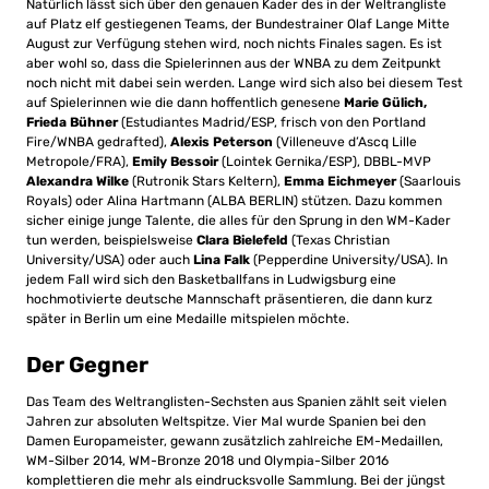
Natürlich lässt sich über den genauen Kader des in der Weltrangliste
auf Platz elf gestiegenen Teams, der Bundestrainer Olaf Lange Mitte
August zur Verfügung stehen wird, noch nichts Finales sagen. Es ist
aber wohl so, dass die Spielerinnen aus der WNBA zu dem Zeitpunkt
noch nicht mit dabei sein werden. Lange wird sich also bei diesem Test
auf Spielerinnen wie die dann hoffentlich genesene
Marie Gülich,
Frieda Bühner
(Estudiantes Madrid/ESP, frisch von den Portland
Fire/WNBA gedrafted),
Alexis Peterson
(Villeneuve d’Ascq Lille
Metropole/FRA),
Emily Bessoir
(Lointek Gernika/ESP), DBBL-MVP
Alexandra Wilke
(Rutronik Stars Keltern),
Emma Eichmeyer
(Saarlouis
Royals) oder Alina Hartmann (ALBA BERLIN) stützen. Dazu kommen
sicher einige junge Talente, die alles für den Sprung in den WM-Kader
tun werden, beispielsweise
Clara Bielefeld
(Texas Christian
University/USA) oder auch
Lina Falk
(Pepperdine University/USA). In
jedem Fall wird sich den Basketballfans in Ludwigsburg eine
hochmotivierte deutsche Mannschaft präsentieren, die dann kurz
später in Berlin um eine Medaille mitspielen möchte.
Der Gegner
Das Team des Weltranglisten-Sechsten aus Spanien zählt seit vielen
Jahren zur absoluten Weltspitze. Vier Mal wurde Spanien bei den
Damen Europameister, gewann zusätzlich zahlreiche EM-Medaillen,
WM-Silber 2014, WM-Bronze 2018 und Olympia-Silber 2016
komplettieren die mehr als eindrucksvolle Sammlung. Bei der jüngst