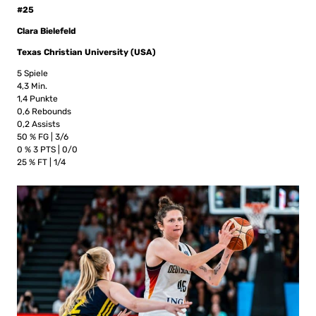
#25
Clara Bielefeld
Texas Christian University (USA)
5 Spiele
4,3 Min.
1,4 Punkte
0,6 Rebounds
0,2 Assists
50 % FG | 3/6
0 % 3 PTS | 0/0
25 % FT | 1/4