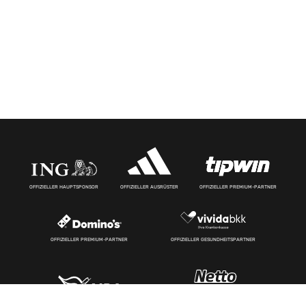
OFFIZIELLER HAUPTSPONSOR
OFFIZIELLER AUSRÜSTER
OFFIZIELLER PREMIUM-PARTNER
OFFIZIELLER PREMIUM-PARTNER
OFFIZIELLER GESUNDHEITSPARTNER
OFFIZIELLER KREUZFAHRTPARTNER
OFFIZIELLER ERNÄHRUNGSPARTNER