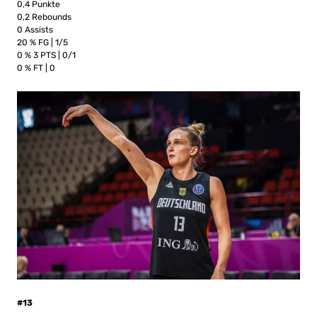
0,4 Punkte
0,2 Rebounds
0 Assists
20 % FG | 1/5
0 % 3 PTS | 0/1
0 % FT | 0
#13