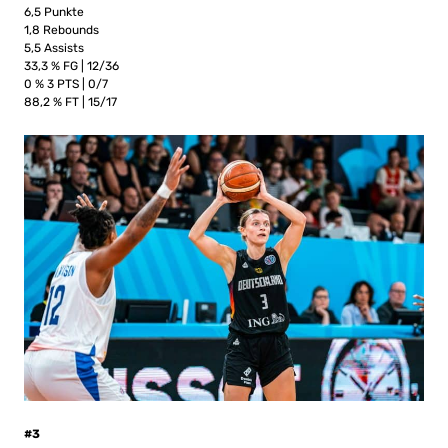
6,5 Punkte
1,8 Rebounds
5,5 Assists
33,3 % FG | 12/36
0 % 3 PTS | 0/7
88,2 % FT | 15/17
#3