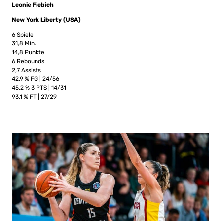
Leonie Fiebich
New York Liberty (USA)
6 Spiele
31,8 Min.
14,8 Punkte
6 Rebounds
2,7 Assists
42,9 % FG | 24/56
45,2 % 3 PTS | 14/31
93,1 % FT | 27/29