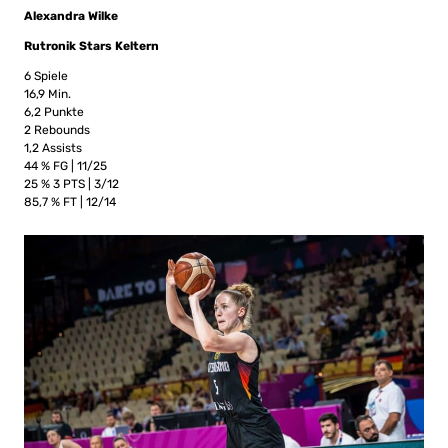
Alexandra Wilke
Rutronik Stars Keltern
6 Spiele
16,9 Min.
6,2 Punkte
2 Rebounds
1,2 Assists
44 % FG | 11/25
25 % 3 PTS | 3/12
85,7 % FT | 12/14