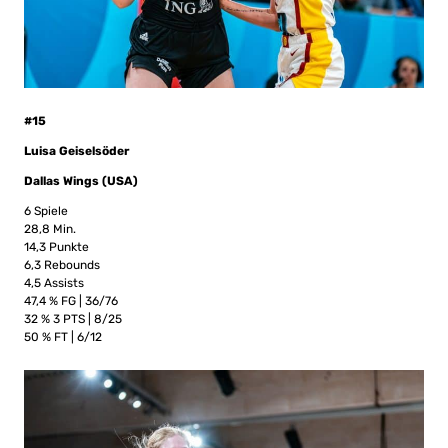
#15
Luisa Geiselsöder
Dallas Wings (USA)
6 Spiele
28,8 Min.
14,3 Punkte
6,3 Rebounds
4,5 Assists
47,4 % FG | 36/76
32 % 3 PTS | 8/25
50 % FT | 6/12