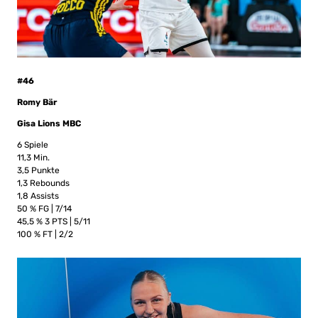
#46
Romy Bär
Gisa Lions MBC
6 Spiele
11,3 Min.
3,5 Punkte
1,3 Rebounds
1,8 Assists
50 % FG | 7/14
45,5 % 3 PTS | 5/11
100 % FT | 2/2