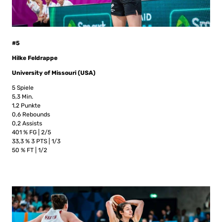
#5
Hilke Feldrappe
University of Missouri (USA)
5 Spiele
5,3 Min.
1,2 Punkte
0,6 Rebounds
0,2 Assists
401 % FG | 2/5
33,3 % 3 PTS | 1/3
50 % FT | 1/2