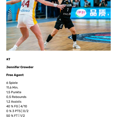
#7
Jennifer Crowder
Free Agent
6 Spiele
11,6 Min.
1,5 Punkte
0,5 Rebounds
1,2 Assists
40 % FG | 4/10
0 % 3 PTS | 0/2
50 % FT | 1/2