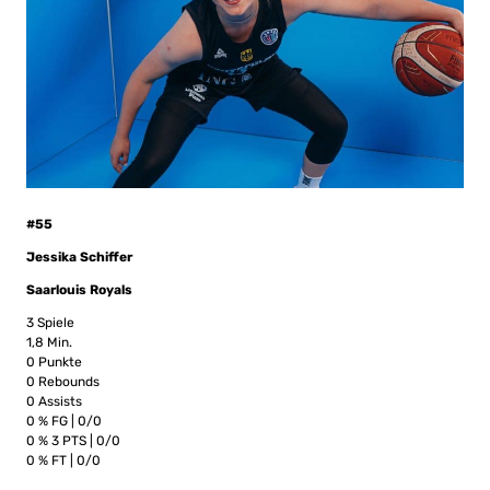
#55
Jessika Schiffer
Saarlouis Royals
3 Spiele
1,8 Min.
0 Punkte
0 Rebounds
0 Assists
0 % FG | 0/0
0 % 3 PTS | 0/0
0 % FT | 0/0