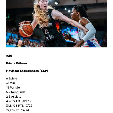
#20
Frieda Bühner
Movistar Estudiantes (ESP)
6 Spiele
31 Min.
15 Punkte
5,2 Rebounds
2,5 Assists
43,8 % FG | 32/73
31,8 % 3 PTS | 7/22
79,2 % FT | 19/24