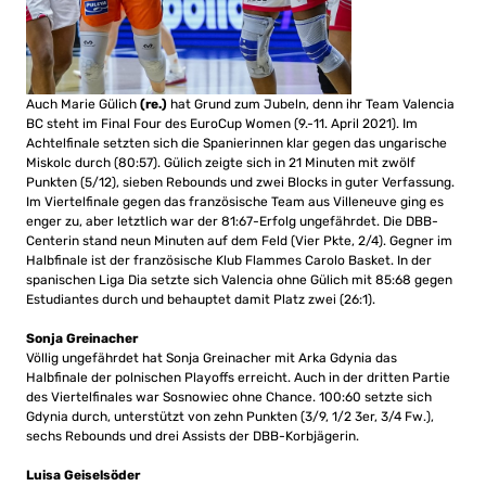
Auch Marie Gülich
(re.)
hat Grund zum Jubeln, denn ihr Team Valencia
BC steht im Final Four des EuroCup Women (9.-11. April 2021). Im
Achtelfinale setzten sich die Spanierinnen klar gegen das ungarische
Miskolc durch (80:57). Gülich zeigte sich in 21 Minuten mit zwölf
Punkten (5/12), sieben Rebounds und zwei Blocks in guter Verfassung.
Im Viertelfinale gegen das französische Team aus Villeneuve ging es
enger zu, aber letztlich war der 81:67-Erfolg ungefährdet. Die DBB-
Centerin stand neun Minuten auf dem Feld (Vier Pkte, 2/4). Gegner im
Halbfinale ist der französische Klub Flammes Carolo Basket. In der
spanischen Liga Dia setzte sich Valencia ohne Gülich mit 85:68 gegen
Estudiantes durch und behauptet damit Platz zwei (26:1).
Sonja Greinacher
Völlig ungefährdet hat Sonja Greinacher mit Arka Gdynia das
Halbfinale der polnischen Playoffs erreicht. Auch in der dritten Partie
des Viertelfinales war Sosnowiec ohne Chance. 100:60 setzte sich
Gdynia durch, unterstützt von zehn Punkten (3/9, 1/2 3er, 3/4 Fw.),
sechs Rebounds und drei Assists der DBB-Korbjägerin.
Luisa Geiselsöder