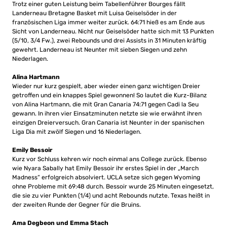
Trotz einer guten Leistung beim Tabellenführer Bourges fällt
Landerneau Bretagne Basket mit Luisa Geiselsöder in der
französischen Liga immer weiter zurück. 64:71 hieß es am Ende aus
Sicht von Landerneau. Nicht nur Geiselsöder hatte sich mit 13 Punkten
(5/10, 3/4 Fw.), zwei Rebounds und drei Assists in 31 Minuten kräftig
gewehrt. Landerneau ist Neunter mit sieben Siegen und zehn
Niederlagen.
Alina Hartmann
Wieder nur kurz gespielt, aber wieder einen ganz wichtigen Dreier
getroffen und ein knappes Spiel gewonnen! So lautet die Kurz-Bilanz
von Alina Hartmann, die mit Gran Canaria 74:71 gegen Cadi la Seu
gewann. In ihren vier Einsatzminuten netzte sie wie erwähnt ihren
einzigen Dreierversuch. Gran Canaria ist Neunter in der spanischen
Liga Dia mit zwölf Siegen und 16 Niederlagen.
Emily Bessoir
Kurz vor Schluss kehren wir noch einmal ans College zurück. Ebenso
wie Nyara Sabally hat Emily Bessoir ihr erstes Spiel in der „March
Madness“ erfolgreich absolviert. UCLA setze sich gegen Wyoming
ohne Probleme mit 69:48 durch. Bessoir wurde 25 Minuten eingesetzt,
die sie zu vier Punkten (1/4) und acht Rebounds nutzte. Texas heißt in
der zweiten Runde der Gegner für die Bruins.
Ama Degbeon und Emma Stach