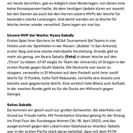
wir heute berichten, gab es lediglich zwei Niederlagen, von denen eine
keine Konsequenzen hatte. Ab dem heutigen Update küren wir sowohl
bei den Damen als auch bei den Herren unsere MVPs der Woche für
besonders starke Leistungen. Und damit werden wir ja Woche für
Woche immer wieder verwöhnt. Dann legen wir mal los:
Unsere MVP der Woche: Nyara Sabally
Erstes Spiel ihrer Karriere im NCAA Tournament (64 Teams in vier
Hotels und vier Spielhallen in der Riesen-„Bubble“ in San Antonio),
erster Sieg und eine starke individuelle Vorstellung. Gründe gibt es
mehr als genug, um Nyara Sabally
(Foto)
in dieser Woche auf den
„Thron“ zu heben. 67:47 siegte ihr Team der University of Oregon in der
ersten Runde gegen South Dakota. Die Deutsche war kaum zu
stoppen, versenkte in 31 Minuten auf dem Parkett acht ihrer zwölf
Würfe für 17 Punkte, holte fünf Rebounds, verteilte drei Assists und
blockte zwei gegnerische Würfe. Eine wirklich tolle Bilanz zum Auftakt.
In der zweiten Runde geht es für die Ducks am Mittwoch gegen
Georgia.
Satou Sabally
Da kommen wir gleich auch zur großen Schwester, die ebenfalls viel
Grund zur Freude hatte. Mit Fenerbahce Istanbul gelang ihr der Einzug
ins Final Four der Euroleague Women (16.-18. April 2021), und das
ausgerechnet gegen den Lokalrivalen Galatasaray Istanbul. Sabally
war in der ersten Partie stark daran beteiligt, dass mit dem 91:74-