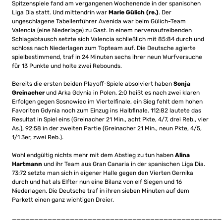
Spitzenspiele fand am vergangenen Wochenende in der spanischen
Liga Dia statt. Und mittendrin war
Marie Gülich (re.)
. Der
ungeschlagene Tabellenführer Avenida war beim Gülich-Team
Valencia (eine Niederlage) zu Gast. In einem nervenaufreibenden
Schlagabtausch setzte sich Valencia schließlich mit 85:84 durch und
schloss nach Niederlagen zum Topteam auf. Die Deutsche agierte
spielbestimmend, traf in 24 Minuten sechs ihrer neun Wurfversuche
für 13 Punkte und holte zwei Rebounds.
Bereits die ersten beiden Playoff-Spiele absolviert haben
Sonja
Greinacher
und Arka Gdynia in Polen. 2:0 heißt es nach zwei klaren
Erfolgen gegen Sosnowiec im Viertelfinale, ein Sieg fehlt dem hohen
Favoriten Gdynia noch zum Einzug ins Halbfinale. 112:82 lautete das
Resultat in Spiel eins (Greinacher 21 Min., acht Pkte, 4/7, drei Reb., vier
As.), 92:58 in der zweiten Partie (Greinacher 21 Min., neun Pkte, 4/5,
1/1 3er, zwei Reb.).
Wohl endgültig nichts mehr mit dem Abstieg zu tun haben
Alina
Hartmann
und ihr Team aus Gran Canaria in der spanischen Liga Dia.
73:72 setzte man sich in eigener Halle gegen den Vierten Gernika
durch und hat als Elfter nun eine Bilanz von elf Siegen und 16
Niederlagen. Die Deutsche traf in ihren sieben Minuten auf dem
Parkett einen ganz wichtigen Dreier.
_______________________________________________