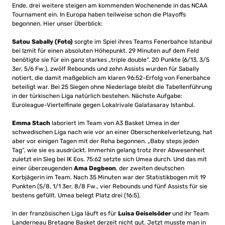
Ende, drei weitere steigen am kommenden Wochenende in das NCAA
Tournament ein. In Europa haben teilweise schon die Playoffs
begonnen. Hier unser Überblick:
Satou Sabally (Foto)
sorgte im Spiel ihres Teams Fenerbahce Istanbul
bei Izmit für einen absoluten Höhepunkt. 29 Minuten auf dem Feld
benötigte sie für ein ganz starkes „triple double“. 20 Punkte (6/13, 3/5
3er, 5/6 Fw.), zwölf Rebounds und zehn Assists wurden für Sabally
notiert, die damit maßgeblich am klaren 96:52-Erfolg von Fenerbahce
beteiligt war. Bei 25 Siegen ohne Niederlage bleibt die Tabellenführung
in der türkischen Liga natürlich bestehen. Nächste Aufgabe:
Euroleague-Viertelfinale gegen Lokalrivale Galatasaray Istanbul.
Emma Stach
laboriert im Team von A3 Basket Umea in der
schwedischen Liga nach wie vor an einer Oberschenkelverletzung, hat
aber vor einigen Tagen mit der Reha begonnen. „Baby steps jeden
Tag“, wie sie es ausdrückt. Immerhin gelang trotz ihrer Abwesenheit
zuletzt ein Sieg bei IK Eos. 75:62 setzte sich Umea durch. Und das mit
einer überzeugenden
Ama Degbeon
, der zweiten deutschen
Korbjägerin im Team. Nach 35 Minuten war der Statistikbogen mit 19
Punkten (5/8, 1/1 3er, 8/8 Fw., vier Rebounds und fünf Assists für sie
bestens gefüllt. Umea belegt Platz drei (16:5).
In der französischen Liga läuft es für
Luisa Geiselsöder
und ihr Team
Landerneau Bretagne Basket derzeit nicht gut. Jetzt musste man in