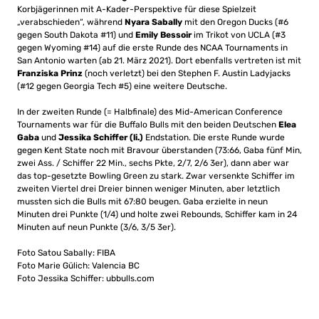
Korbjägerinnen mit A-Kader-Perspektive für diese Spielzeit
„verabschieden“, während
Nyara Sabally
mit den Oregon Ducks (#6
gegen South Dakota #11) und
Emily Bessoir
im Trikot von UCLA (#3
gegen Wyoming #14) auf die erste Runde des NCAA Tournaments in
San Antonio warten (ab 21. März 2021). Dort ebenfalls vertreten ist mit
Franziska Prinz
(noch verletzt) bei den
Stephen F. Austin Ladyjacks
(#12 gegen Georgia Tech #5) eine weitere Deutsche.
In der zweiten Runde (= Halbfinale) des Mid-American Conference
Tournaments war für die Buffalo Bulls mit den beiden Deutschen
Elea
Gaba
und
Jessika Schiffer (li.)
Endstation. Die erste Runde wurde
gegen Kent State noch mit Bravour überstanden (73:66, Gaba fünf Min,
zwei Ass. / Schiffer 22 Min., sechs Pkte, 2/7, 2/6 3er), dann aber war
das top-gesetzte Bowling Green zu stark. Zwar versenkte Schiffer im
zweiten Viertel drei Dreier binnen weniger Minuten, aber letztlich
mussten sich die Bulls mit 67:80 beugen. Gaba erzielte in neun
Minuten drei Punkte (1/4) und holte zwei Rebounds, Schiffer kam in 24
Minuten auf neun Punkte (3/6, 3/5 3er).
Foto Satou Sabally: FIBA
Foto Marie Gülich: Valencia BC
Foto Jessika Schiffer: ubbulls.com