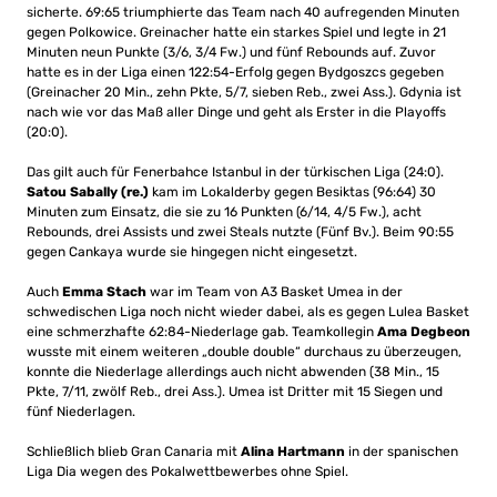
sicherte. 69:65 triumphierte das Team nach 40 aufregenden Minuten
gegen Polkowice. Greinacher hatte ein starkes Spiel und legte in 21
Minuten neun Punkte (3/6, 3/4 Fw.) und fünf Rebounds auf. Zuvor
hatte es in der Liga einen 122:54-Erfolg gegen Bydgoszcs gegeben
(Greinacher 20 Min., zehn Pkte, 5/7, sieben Reb., zwei Ass.). Gdynia ist
nach wie vor das Maß aller Dinge und geht als Erster in die Playoffs
(20:0).
Das gilt auch für Fenerbahce Istanbul in der türkischen Liga (24:0).
Satou Sabally (re.)
kam im Lokalderby gegen Besiktas (96:64) 30
Minuten zum Einsatz, die sie zu 16 Punkten (6/14, 4/5 Fw.), acht
Rebounds, drei Assists und zwei Steals nutzte (Fünf Bv.). Beim 90:55
gegen Cankaya wurde sie hingegen nicht eingesetzt.
Auch
Emma Stach
war im Team von A3 Basket Umea in der
schwedischen Liga noch nicht wieder dabei, als es gegen Lulea Basket
eine schmerzhafte 62:84-Niederlage gab. Teamkollegin
Ama Degbeon
wusste mit einem weiteren „double double“ durchaus zu überzeugen,
konnte die Niederlage allerdings auch nicht abwenden (38 Min., 15
Pkte, 7/11, zwölf Reb., drei Ass.). Umea ist Dritter mit 15 Siegen und
fünf Niederlagen.
Schließlich blieb Gran Canaria mit
Alina Hartmann
in der spanischen
Liga Dia wegen des Pokalwettbewerbes ohne Spiel.