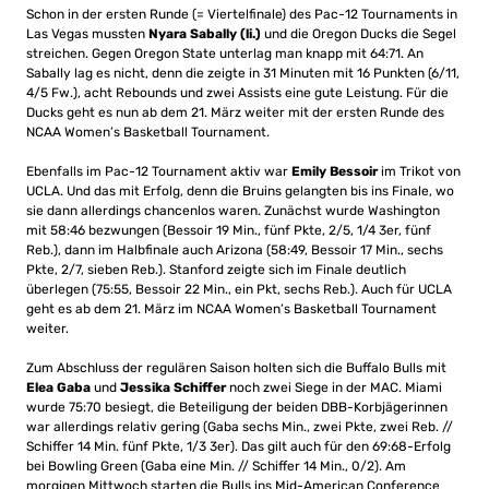
Schon in der ersten Runde (= Viertelfinale) des Pac-12 Tournaments in
Las Vegas mussten
Nyara Sabally (li.)
und die Oregon Ducks die Segel
streichen. Gegen Oregon State unterlag man knapp mit 64:71. An
Sabally lag es nicht, denn die zeigte in 31 Minuten mit 16 Punkten (6/11,
4/5 Fw.), acht Rebounds und zwei Assists eine gute Leistung. Für die
Ducks geht es nun ab dem 21. März weiter mit der ersten Runde des
NCAA Women’s Basketball Tournament.
Ebenfalls im Pac-12 Tournament aktiv war
Emily Bessoir
im Trikot von
UCLA. Und das mit Erfolg, denn die Bruins gelangten bis ins Finale, wo
sie dann allerdings chancenlos waren. Zunächst wurde Washington
mit 58:46 bezwungen (Bessoir 19 Min., fünf Pkte, 2/5, 1/4 3er, fünf
Reb.), dann im Halbfinale auch Arizona (58:49, Bessoir 17 Min., sechs
Pkte, 2/7, sieben Reb.). Stanford zeigte sich im Finale deutlich
überlegen (75:55, Bessoir 22 Min., ein Pkt, sechs Reb.). Auch für UCLA
geht es ab dem 21. März im NCAA Women’s Basketball Tournament
weiter.
Zum Abschluss der regulären Saison holten sich die Buffalo Bulls mit
Elea Gaba
und
Jessika Schiffer
noch zwei Siege in der MAC. Miami
wurde 75:70 besiegt, die Beteiligung der beiden DBB-Korbjägerinnen
war allerdings relativ gering (Gaba sechs Min., zwei Pkte, zwei Reb. //
Schiffer 14 Min. fünf Pkte, 1/3 3er). Das gilt auch für den 69:68-Erfolg
bei Bowling Green (Gaba eine Min. // Schiffer 14 Min., 0/2). Am
morgigen Mittwoch starten die Bulls ins Mid-American Conference