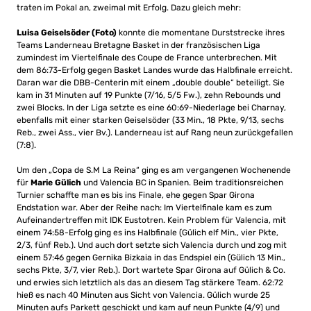
traten im Pokal an, zweimal mit Erfolg. Dazu gleich mehr:
Luisa Geiselsöder (Foto)
konnte die momentane Durststrecke ihres
Teams Landerneau Bretagne Basket in der französischen Liga
zumindest im Viertelfinale des Coupe de France unterbrechen. Mit
dem 86:73-Erfolg gegen Basket Landes wurde das Halbfinale erreicht.
Daran war die DBB-Centerin mit einem „double double“ beteiligt. Sie
kam in 31 Minuten auf 19 Punkte (7/16, 5/5 Fw.), zehn Rebounds und
zwei Blocks. In der Liga setzte es eine 60:69-Niederlage bei Charnay,
ebenfalls mit einer starken Geiselsöder (33 Min., 18 Pkte, 9/13, sechs
Reb., zwei Ass., vier Bv.). Landerneau ist auf Rang neun zurückgefallen
(7:8).
Um den „Copa de S.M La Reina“ ging es am vergangenen Wochenende
für
Marie Gülich
und Valencia BC in Spanien. Beim traditionsreichen
Turnier schaffte man es bis ins Finale, ehe gegen Spar Girona
Endstation war. Aber der Reihe nach: Im Viertelfinale kam es zum
Aufeinandertreffen mit IDK Eustotren. Kein Problem für Valencia, mit
einem 74:58-Erfolg ging es ins Halbfinale (Gülich elf Min., vier Pkte,
2/3, fünf Reb.). Und auch dort setzte sich Valencia durch und zog mit
einem 57:46 gegen Gernika Bizkaia in das Endspiel ein (Gülich 13 Min.,
sechs Pkte, 3/7, vier Reb.). Dort wartete Spar Girona auf Gülich & Co.
und erwies sich letztlich als das an diesem Tag stärkere Team. 62:72
hieß es nach 40 Minuten aus Sicht von Valencia. Gülich wurde 25
Minuten aufs Parkett geschickt und kam auf neun Punkte (4/9) und