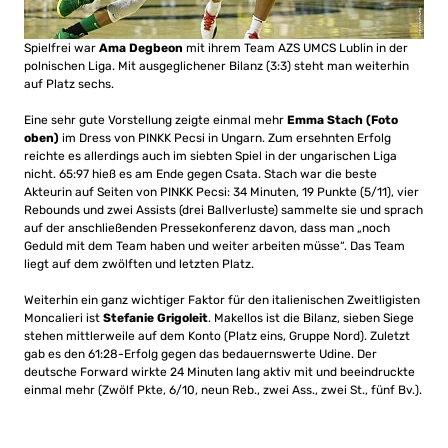
Spielfrei war
Ama Degbeon
mit ihrem Team AZS UMCS Lublin in der
polnischen Liga. Mit ausgeglichener Bilanz (3:3) steht man weiterhin
auf Platz sechs.
Eine sehr gute Vorstellung zeigte einmal mehr
Emma Stach (Foto
oben)
im Dress von PINKK Pecsi in Ungarn. Zum ersehnten Erfolg
reichte es allerdings auch im siebten Spiel in der ungarischen Liga
nicht. 65:97 hieß es am Ende gegen Csata. Stach war die beste
Akteurin auf Seiten von PINKK Pecsi: 34 Minuten, 19 Punkte (5/11), vier
Rebounds und zwei Assists (drei Ballverluste) sammelte sie und sprach
auf der anschließenden Pressekonferenz davon, dass man „noch
Geduld mit dem Team haben und weiter arbeiten müsse“. Das Team
liegt auf dem zwölften und letzten Platz.
Weiterhin ein ganz wichtiger Faktor für den italienischen Zweitligisten
Moncalieri ist
Stefanie Grigoleit
. Makellos ist die Bilanz, sieben Siege
stehen mittlerweile auf dem Konto (Platz eins, Gruppe Nord). Zuletzt
gab es den 61:28-Erfolg gegen das bedauernswerte Udine. Der
deutsche Forward wirkte 24 Minuten lang aktiv mit und beeindruckte
einmal mehr (Zwölf Pkte, 6/10, neun Reb., zwei Ass., zwei St., fünf Bv.).