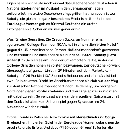
Ligen haben wir heute noch einmal das Geschehen der deutschen A-
Nationalspielerinnen im Ausland in den vergangenen Tagen
aufbereitet. Ins aktive Geschehen eingegriffen hat nun auch Satou
Sabally, die gleich ein ganz besonderes Erlebnis hatte. Und in der
Euroleague Women gab es für zwei Deutsche ein erstes
Erfolgserlebnis. Schauen wir mal genauer hin:
Was für eine Sensation. Die Oregon Ducks, an Nummer eins
„geranktes“ College-Team der NCAA, hat in einem „Exhibition Match“
gegen die US-amerikanische Damen-Nationalmannschaft gewonnen!
Und mittendrin und alles andere als nur dabei:
Satou Sabally (Foto
unten)
! 93:86 hieß es am Ende der umkämpften Partie, in der die
College-Girls den hohen Favoriten bezwangen. Der deutsche Forward
überzeugte auf ganzer Linie. In 29 Minuten auf dem Parkett kam
Sabally auf 25 Punkte (10/18), sechs Rebounds und einen Assist bei
zwei Ballverlusten. Direkt im Anschluss machte sie sich auf den Weg
zur deutschen Nationalmannschaft nach Heidelberg, um morgen in
Nördlingen gegen Nordmazedonien und drei Tage später in Kroatien
mit dabei zu sein. So verpasst sie zwar den regulären Saisonstart mit
den Ducks, ist aber zum Spitzenspiel gegen Syracuse am 24.
November wieder zurück.
Große Freude in Polen bei Arka Gdynia mit
Marie Gülich
und
Sonja
Greinacher
. Im vierten Spiel in der Euroleague Women gelang nun der
ersehnte erste Erfolg. Und dazu (71:69 gegen Girona) lieferten die