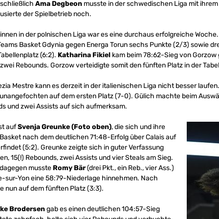
sschließlich
Ama Degbeon
musste in der schwedischen Liga mit ihrem
usierte der Spielbetrieb noch.
rinnen in der polnischen Liga war es eine durchaus erfolgreiche Woche
 Teams Basket Gdynia gegen Energa Torun sechs Punkte (2/3) sowie dre
abellenplatz (6:2).
Katharina Fikiel
kam beim 78:62-Sieg von Gorzow 
wei Rebounds. Gorzow verteidigte somit den fünften Platz in der Tabell
zia Mestre kann es derzeit in der italienischen Liga nicht besser lauf
 unangefochten auf dem ersten Platz (7-0). Gülich machte beim Auswärt
ds und zwei Assists auf sich aufmerksam.
st auf
Svenja Greunke (Foto oben)
, die sich und ihre
asket nach dem deutlichen 71:48-Erfolg über Calais auf
findet (5:2). Greunke zeigte sich in guter Verfassung
ten, 15(!) Rebounds, zwei Assists und vier Steals am Sieg.
ga dagegen musste
Romy Bär
(drei Pkt., ein Reb., vier Ass.)
che-sur-Yon eine 58:79-Niederlage hinnehmen. Nach
e nun auf dem fünften Platz (3:3).
ke Brodersen
gab es einen deutlichen 104:57-Sieg