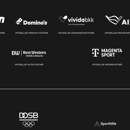
RTNER
OFFIZIELLER PREMIUM-PARTNER
OFFIZIELLER GESUNDHEITSPARTNER
OFFIZIELLER KREUZFAH
OFFIZIELLER HOTELPARTNER
OFFIZIELLER MEDIENPARTNER