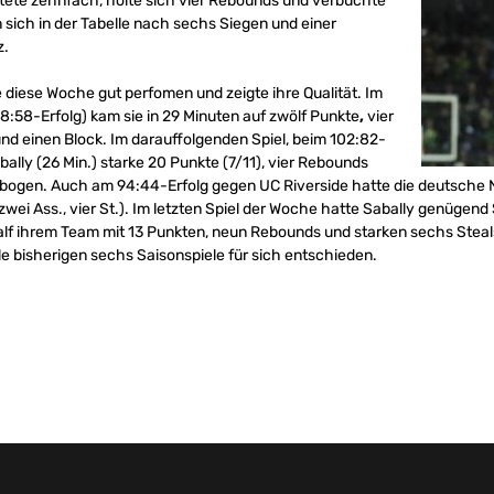
tete zehnfach, holte sich vier Rebounds und verbuchte
n sich in der Tabelle nach sechs Siegen und einer
z.
 diese Woche gut perfomen und zeigte ihre Qualität. Im
8:58-Erfolg) kam sie in 29 Minuten auf zwölf Punkte
,
vier
nd einen Block. Im darauffolgenden Spiel, beim 102:82-
bally (26 Min.) starke 20 Punkte (7/11), vier Rebounds
ikbogen. Auch am 94:44-Erfolg gegen UC Riverside hatte die deutsche N
b., zwei Ass., vier St.). Im letzten Spiel der Woche hatte Sabally genüge
half ihrem Team mit 13 Punkten, neun Rebounds und starken sechs Steal
lle bisherigen sechs Saisonspiele für sich entschieden.