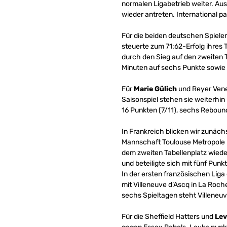
normalen Ligabetrieb weiter. Au
wieder antreten. International pa
Für die beiden deutschen Spiele
steuerte zum 71:62-Erfolg ihres
durch den Sieg auf den zweiten T
Minuten auf sechs Punkte sowie z
Für
Marie Gülich
und Reyer Vene
Saisonspiel stehen sie weiterhin
16 Punkten (7/11), sechs Reboun
In Frankreich blicken wir zunäch
Mannschaft Toulouse Metropole B
dem zweiten Tabellenplatz wieder
und beteiligte sich mit fünf Punk
In der ersten französischen Li
mit Villeneuve d’Ascq in La Ro
sechs Spieltagen steht Villeneuv
Für die Sheffield Hatters und
Lev