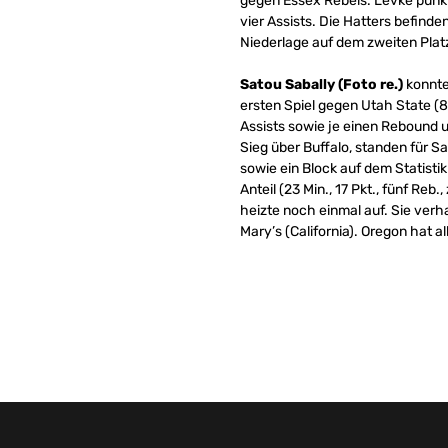
gegen Essex Rebels. Levke punk
vier Assists. Die Hatters befinde
Niederlage auf dem zweiten Plat
Satou Sabally (Foto re.)
konnte
ersten Spiel gegen Utah State (8
Assists sowie je einen Rebound u
Sieg über Buffalo, standen für Sa
sowie ein Block auf dem Statist
Anteil (23 Min., 17 Pkt., fünf Re
heizte noch einmal auf. Sie ver
Mary’s (California). Oregon hat a