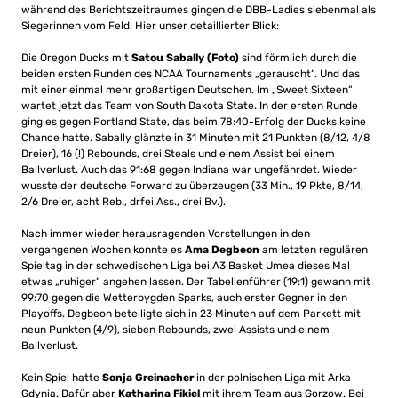
während des Berichtszeitraumes gingen die DBB-Ladies siebenmal als
Siegerinnen vom Feld. Hier unser detaillierter Blick:
Die Oregon Ducks mit
Satou Sabally (Foto)
sind förmlich durch die
beiden ersten Runden des NCAA Tournaments „gerauscht“. Und das
mit einer einmal mehr großartigen Deutschen. Im „Sweet Sixteen“
wartet jetzt das Team von South Dakota State. In der ersten Runde
ging es gegen Portland State, das beim 78:40-Erfolg der Ducks keine
Chance hatte. Sabally glänzte in 31 Minuten mit 21 Punkten (8/12, 4/8
Dreier), 16 (!) Rebounds, drei Steals und einem Assist bei einem
Ballverlust. Auch das 91:68 gegen Indiana war ungefährdet. Wieder
wusste der deutsche Forward zu überzeugen (33 Min., 19 Pkte, 8/14,
2/6 Dreier, acht Reb., drfei Ass., drei Bv.).
Nach immer wieder herausragenden Vorstellungen in den
vergangenen Wochen konnte es
Ama Degbeon
am letzten regulären
Spieltag in der schwedischen Liga bei A3 Basket Umea dieses Mal
etwas „ruhiger“ angehen lassen. Der Tabellenführer (19:1) gewann mit
99:70 gegen die Wetterbygden Sparks, auch erster Gegner in den
Playoffs. Degbeon beteiligte sich in 23 Minuten auf dem Parkett mit
neun Punkten (4/9), sieben Rebounds, zwei Assists und einem
Ballverlust.
Kein Spiel hatte
Sonja Greinacher
in der polnischen Liga mit Arka
Gdynia. Dafür aber
Katharina Fikiel
mit ihrem Team aus Gorzow. Bei