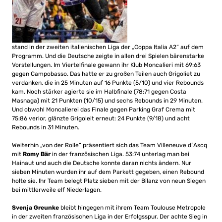
stand in der zweiten italienischen Liga der „Coppa Italia A2“ auf dem
Programm. Und die Deutsche zeigte in allen drei Spielen bärenstarke
Vorstellungen. Im Viertelfinale gewann ihr Klub Moncalieri mit 69:63
gegen Campobasso. Das hatte er zu großen Teilen auch Grigoliet zu
verdanken, die in 25 Minuten auf 16 Punkte (5/10) und vier Rebounds
kam. Noch stärker agierte sie im Halbfinale (78:71 gegen Costa
Masnaga) mit 21 Punkten (10/15) und sechs Rebounds in 29 Minuten.
Und obwohl Moncalierei das Finale gegen Parking Graf Crema mit
75:86 verlor, glänzte Grigoleit erneut: 24 Punkte (9/18) und acht
Rebounds in 31 Minuten.
Weiterhin „von der Rolle“ präsentiert sich das Team Villeneuve d´Ascq
mit
Romy Bär
in der französischen Liga. 53:74 unterlag man bei
Hainaut und auch die Deutsche konnte daran nichts ändern. Nur
sieben Minuten wurden ihr auf dem Parkett gegeben, einen Rebound
holte sie. Ihr Team belegt Platz sieben mit der Bilanz von neun Siegen
bei mittlerweile elf Niederlagen.
Svenja Greunke
bleibt hingegen mit ihrem Team Toulouse Metropole
in der zweiten französischen Liga in der Erfolgsspur. Der achte Sieg in