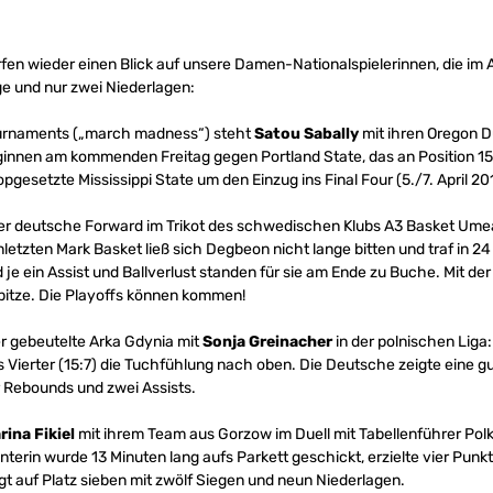
en wieder einen Blick auf unsere Damen-Nationalspielerinnen, die im A
ge und nur zwei Niederlagen:
ournaments („march madness“) steht
Satou Sabally
mit ihren Oregon Du
nnen am kommenden Freitag gegen Portland State, das an Position 15 ge
pgesetzte Mississippi State um den Einzug ins Final Four (5./7. April 2
Der deutsche Forward im Trikot des schwedischen Klubs A3 Basket Umea li
letzten Mark Basket ließ sich Degbeon nicht lange bitten und traf in 
je ein Assist und Ballverlust standen für sie am Ende zu Buche. Mit de
pitze. Die Playoffs können kommen!
er gebeutelte Arka Gdynia mit
Sonja Greinacher
in der polnischen Liga
Vierter (15:7) die Tuchfühlung nach oben. Die Deutsche zeigte eine gu
er Rebounds und zwei Assists.
rina Fikiel
mit ihrem Team aus Gorzow im Duell mit Tabellenführer Pol
terin wurde 13 Minuten lang aufs Parkett geschickt, erzielte vier Punk
egt auf Platz sieben mit zwölf Siegen und neun Niederlagen.