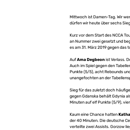
Mittwoch ist Damen-Tag. Wir werf
dürfen wir heute über sechs Sie
Kurz vor dem Start des NCCA T
an Nummer zwei gesetzt und begi
es am 31. März 2019 gegen das to
Auf
Ama Degbeon
ist Verlass. 
Auch im Spiel gegen den Tabellen
Punkte (5/5), acht Rebounds und 
unangefochten an der Tabellens
Sieg für das zuletzt doch häufig
gegen Gdanska behält Gdynia als 
Minuten auf elf Punkte (5/9), vi
Kaum eine Chance hatten
Katha
der 40 Minuten. Die deutsche Cen
verteilte zwei Assists. Gorzow li