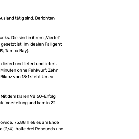
usland tätig sind. Berichten
cks. Die sind in ihrem „Viertel“
setzt ist. Im idealen Fall geht
019, Tampa Bay).
efert und liefert und liefert.
24 Minuten ohne Fehlwurf: Zehn
r Bilanz von 18:1 steht Umea
: Mit dem klaren 98:60-Erfolg
te Vorstellung und kam in 22
kowice. 75:88 hieß es am Ende
te (2/4), holte drei Rebounds und