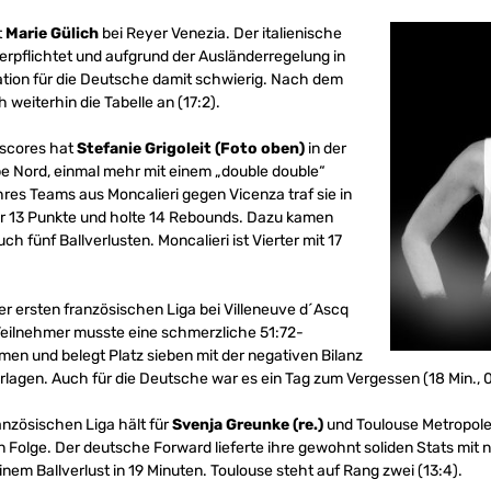
t
Marie Gülich
bei Reyer Venezia. Der italienische
verpflichtet und aufgrund der Ausländerregelung in
tuation für die Deutsche damit schwierig. Nach dem
 weiterhin die Tabelle an (17:2).
tscores hat
Stefanie Grigoleit (Foto oben)
in der
pe Nord, einmal mehr mit einem „double double“
res Teams aus Moncalieri gegen Vicenza traf sie in
für 13 Punkte und holte 14 Rebounds. Dazu kamen
uch fünf Ballverlusten. Moncalieri ist Vierter mit 17
er ersten französischen Liga bei Villeneuve d´Ascq
Teilnehmer musste eine schmerzliche 51:72-
en und belegt Platz sieben mit der negativen Bilanz
agen. Auch für die Deutsche war es ein Tag zum Vergessen (18 Min., 0/4
anzösischen Liga hält für
Svenja Greunke (re.)
und Toulouse Metropole
in Folge. Der deutsche Forward lieferte ihre gewohnt soliden Stats mit n
nem Ballverlust in 19 Minuten. Toulouse steht auf Rang zwei (13:4).