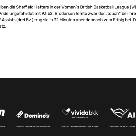
eiben die Sheffield Hatters in der Women´s British Basketball League 
ide ungefährdet mit 93:62. Brodersen fehlte zwar der „touch“ bei ihre
ssists (drei Bv.) trug sie in 32 Minuten aber dennoch zum Erfolg bei. D
atz.
RTNER
OFFIZIELLER PREMIUM-PARTNER
OFFIZIELLER GESUNDHEITSPARTNER
OFFIZIELLER KREUZFAH