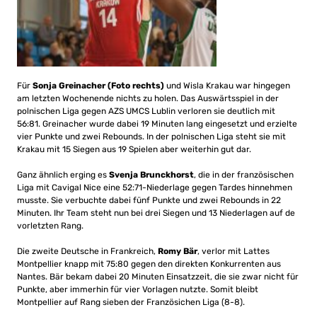
Für
Sonja Greinacher (Foto rechts)
und Wisla Krakau war hingegen
am letzten Wochenende nichts zu holen. Das Auswärtsspiel in der
polnischen Liga gegen AZS UMCS Lublin verloren sie deutlich mit
56:81. Greinacher wurde dabei 19 Minuten lang eingesetzt und erzielte
vier Punkte und zwei Rebounds. In der polnischen Liga steht sie mit
Krakau mit 15 Siegen aus 19 Spielen aber weiterhin gut dar.
Ganz ähnlich erging es
Svenja Brunckhorst
, die in der französischen
Liga mit Cavigal Nice eine 52:71-Niederlage gegen Tardes hinnehmen
musste. Sie verbuchte dabei fünf Punkte und zwei Rebounds in 22
Minuten. Ihr Team steht nun bei drei Siegen und 13 Niederlagen auf de
vorletzten Rang.
Die zweite Deutsche in Frankreich,
Romy Bär
, verlor mit Lattes
Montpellier knapp mit 75:80 gegen den direkten Konkurrenten aus
Nantes. Bär bekam dabei 20 Minuten Einsatzzeit, die sie zwar nicht für
Punkte, aber immerhin für vier Vorlagen nutzte. Somit bleibt
Montpellier auf Rang sieben der Französichen Liga (8-8).