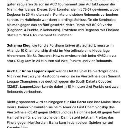
guten regulären Saison im ACC Tournament zum Auftakt gegen die
Miami Hurricanes. Dieses Spiel konnten sie mit 73:69 gewinnen, wobei
Degbeon in 29 Minuten zehn Punkte und sieben Rebounds verbuchen
konnte. Im Halbfinale war dann allerdings Schluss für die Seminoles,
als man gegen das an fünf gesetzte Notre Dame mit 80:90 verlor
(Degbeon: 4 Punkte, 2 Rebounds). Trotzdem wid Degbeon mit Floriade
State am NCAA Tournament teilnehmen.
Johanna Klu
g
, die für die Fordham University aufläuft, musste im
Atlantic 10 Championship direkt im Viertelfinale eine Niederlage
hinnehmen. Die St. Joseph’s Hawks erwiesen sich beim 49:52 als zu
stark. Klug kam in 24 Minuten auf zwei Punkte und vier Rebounds.
Auch für
Anna Lappenküper
war das letzte Spiel kein erfolgreiches.
Mit ihren Fort Wayne Mastodons verlor sie im Viertelfinale des Summit
League Championships deutlich gegen die South Dakota Coyotes
(32:83). Lappenküper konnte dabei in 13 Minuten drei Punkte und zwei
Rebounds verbuchen.
Richtig spannend wird es hingegen für
Kira Barra
und ihre Maine Black
Bears. Immerhin konnten sie beim America East Championship das
Viertelfinale (65:43 gegen UMBC) und das Halbfinale (64:48 gegen New
Hampshire) für sich entscheiden. Damit steht jetzt am Freitag das
Finale gegen Hartford an. Barra kam in den beiden Spielen nur auf
Kurzeinsätze.