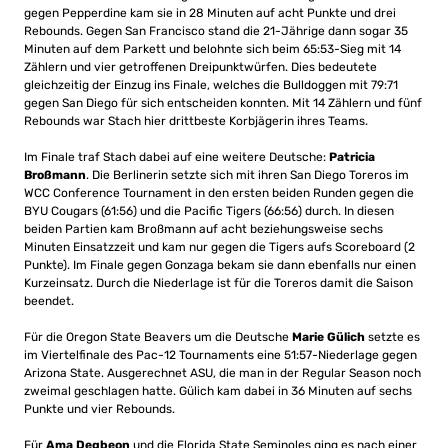
gegen Pepperdine kam sie in 28 Minuten auf acht Punkte und drei
Rebounds. Gegen San Francisco stand die 21-Jährige dann sogar 35
Minuten auf dem Parkett und belohnte sich beim 65:53-Sieg mit 14
Zählern und vier getroffenen Dreipunktwürfen. Dies bedeutete
gleichzeitig der Einzug ins Finale, welches die Bulldoggen mit 79:71
gegen San Diego für sich entscheiden konnten. Mit 14 Zählern und fünf
Rebounds war Stach hier drittbeste Korbjägerin ihres Teams.
Im Finale traf Stach dabei auf eine weitere Deutsche:
Patricia
Broßmann
. Die Berlinerin setzte sich mit ihren San Diego Toreros im
WCC Conference Tournament in den ersten beiden Runden gegen die
BYU Cougars (61:56) und die Pacific Tigers (66:56) durch. In diesen
beiden Partien kam Broßmann auf acht beziehungsweise sechs
Minuten Einsatzzeit und kam nur gegen die Tigers aufs Scoreboard (2
Punkte). Im Finale gegen Gonzaga bekam sie dann ebenfalls nur einen
Kurzeinsatz. Durch die Niederlage ist für die Toreros damit die Saison
beendet.
Für die Oregon State Beavers um die Deutsche
Marie Gülich
setzte es
im Viertelfinale des Pac-12 Tournaments eine 51:57-Niederlage gegen
Arizona State. Ausgerechnet ASU, die man in der Regular Season noch
zweimal geschlagen hatte. Gülich kam dabei in 36 Minuten auf sechs
Punkte und vier Rebounds.
Für
Ama Degbeon
und die Florida State Seminoles ging es nach einer