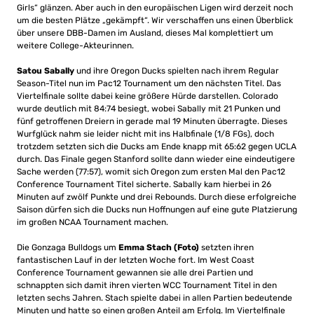
Girls“ glänzen. Aber auch in den europäischen Ligen wird derzeit noch
um die besten Plätze „gekämpft“. Wir verschaffen uns einen Überblick
über unsere DBB-Damen im Ausland, dieses Mal komplettiert um
weitere College-Akteurinnen.
Satou Sabally
und ihre Oregon Ducks spielten nach ihrem Regular
Season-Titel nun im Pac12 Tournament um den nächsten Titel. Das
Viertelfinale sollte dabei keine größere Hürde darstellen. Colorado
wurde deutlich mit 84:74 besiegt, wobei Sabally mit 21 Punken und
fünf getroffenen Dreiern in gerade mal 19 Minuten überragte. Dieses
Wurfglück nahm sie leider nicht mit ins Halbfinale (1/8 FGs), doch
trotzdem setzten sich die Ducks am Ende knapp mit 65:62 gegen UCLA
durch. Das Finale gegen Stanford sollte dann wieder eine eindeutigere
Sache werden (77:57), womit sich Oregon zum ersten Mal den Pac12
Conference Tournament Titel sicherte. Sabally kam hierbei in 26
Minuten auf zwölf Punkte und drei Rebounds. Durch diese erfolgreiche
Saison dürfen sich die Ducks nun Hoffnungen auf eine gute Platzierung
im großen NCAA Tournament machen.
Die Gonzaga Bulldogs um
Emma Stach (Foto)
setzten ihren
fantastischen Lauf in der letzten Woche fort. Im West Coast
Conference Tournament gewannen sie alle drei Partien und
schnappten sich damit ihren vierten WCC Tournament Titel in den
letzten sechs Jahren. Stach spielte dabei in allen Partien bedeutende
Minuten und hatte so einen großen Anteil am Erfolg. Im Viertelfinale