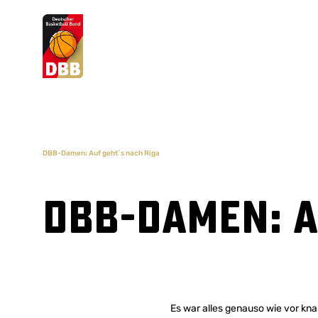
Suchvorschläge
Lorem Ipsum
Dolor Sit
Amet Valputo
DBB-Damen: Auf geht´s nach Riga
DBB-Damen: A
Es war alles genauso wie vor kn