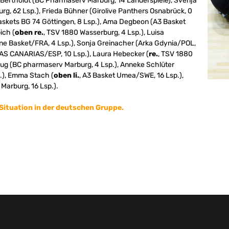
e Bertholdt (BC Pharmaserv Marburg, 14 Länderspiele), Svenja
g, 62 Lsp.), Frieda Bühner (Girolive Panthers Osnabrück, 0
Baskets BG 74 Göttingen, 8 Lsp.), Ama Degbeon (A3 Basket
ich (
oben re.
, TSV 1880 Wasserburg, 4 Lsp.), Luisa
ne Basket/FRA, 4 Lsp.), Sonja Greinacher (Arka Gdynia/POL,
LAS CANARIAS/ESP, 10 Lsp.), Laura Hebecker (
re.
, TSV 1880
lug (BC pharmaserv Marburg, 4 Lsp.), Anneke Schlüter
.), Emma Stach (
oben li.
, A3 Basket Umea/SWE, 16 Lsp.),
Marburg, 16 Lsp.).
Situation in der deutschen Gruppe.