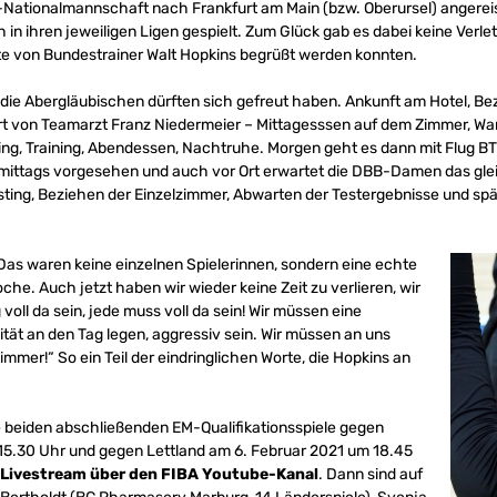
Nationalmannschaft nach Frankfurt am Main (bzw. Oberursel) angereis
in ihren jeweiligen Ligen gespielt. Zum Glück gab es dabei keine Verle
te von Bundestrainer Walt Hopkins begrüßt werden konnten.
, die Abergläubischen dürften sich gefreut haben. Ankunft am Hotel, B
rt von Teamarzt Franz Niedermeier – Mittagesssen auf dem Zimmer, War
ng, Training, Abendessen, Nachtruhe. Morgen geht es dann mit Flug BT 
ür mittags vorgesehen und auch vor Ort erwartet die DBB-Damen das gl
ng, Beziehen der Einzelzimmer, Abwarten der Testergebnisse und spät
Das waren keine einzelnen Spielerinnen, sondern eine echte
he. Auch jetzt haben wir wieder keine Zeit zu verlieren, wir
voll da sein, jede muss voll da sein! Wir müssen eine
tät an den Tag legen, aggressiv sein. Wir müssen an uns
mmer!“ So ein Teil der eindringlichen Worte, die Hopkins an
ie beiden abschließenden EM-Qualifikationsspiele gegen
15.30 Uhr und gegen Lettland am 6. Februar 2021 um 18.45
Livestream über den FIBA Youtube-Kanal
. Dann sind auf