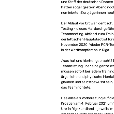
und Staff der deutschen Damen-
hatten sogar gestern Abend noch 
nominierten Korbjägerinnen heu
Der Ablauf vor Ort war identisch
Testing – dieses Mal durchgefüh
Teammeeting, Abfahrt zum Traini
der lettischen Hauptstadt ist f
November 2020: Wieder PCR-Testi
in der Wettkampfarena in Riga.
„Was hat uns hierher gebracht? 
Teamleistung über eine ganze Woc
müssen sofort bei jedem Training 
ärgerliche und physische Mentali
glauben und selbstbewusst sein, i
das Team richtete.
Das alles als Vorbereitung auf d
Kroatien am 4. Februar 2021 um 
Uhr in Riga/Lettland – jeweils im