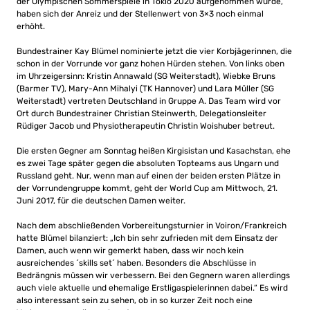
der Olympischen Sommerspiele in Tokio 2020 aufgenommen wurde,
haben sich der Anreiz und der Stellenwert von 3×3 noch einmal
erhöht.
Bundestrainer Kay Blümel nominierte jetzt die vier Korbjägerinnen, die
schon in der Vorrunde vor ganz hohen Hürden stehen. Von links oben
im Uhrzeigersinn: Kristin Annawald (SG Weiterstadt), Wiebke Bruns
(Barmer TV), Mary-Ann Mihalyi (TK Hannover) und Lara Müller (SG
Weiterstadt) vertreten Deutschland in Gruppe A. Das Team wird vor
Ort durch Bundestrainer Christian Steinwerth, Delegationsleiter
Rüdiger Jacob und Physiotherapeutin Christin Woishuber betreut.
Die ersten Gegner am Sonntag heißen Kirgisistan und Kasachstan, ehe
es zwei Tage später gegen die absoluten Topteams aus Ungarn und
Russland geht. Nur, wenn man auf einen der beiden ersten Plätze in
der Vorrundengruppe kommt, geht der World Cup am Mittwoch, 21.
Juni 2017, für die deutschen Damen weiter.
Nach dem abschließenden Vorbereitungsturnier in Voiron/Frankreich
hatte Blümel bilanziert: „Ich bin sehr zufrieden mit dem Einsatz der
Damen, auch wenn wir gemerkt haben, dass wir noch kein
ausreichendes ´skills set´ haben. Besonders die Abschlüsse in
Bedrängnis müssen wir verbessern. Bei den Gegnern waren allerdings
auch viele aktuelle und ehemalige Erstligaspielerinnen dabei.“ Es wird
also interessant sein zu sehen, ob in so kurzer Zeit noch eine