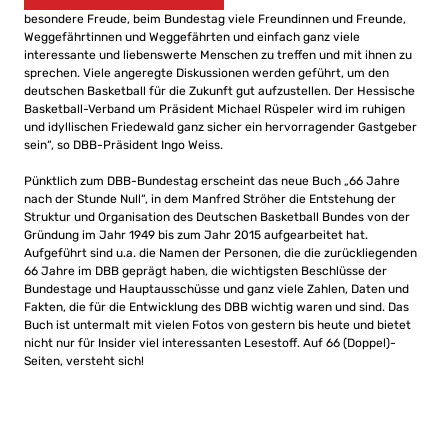
besondere Freude, beim Bundestag viele Freundinnen und Freunde,
Weggefährtinnen und Weggefährten und einfach ganz viele
interessante und liebenswerte Menschen zu treffen und mit ihnen zu
sprechen. Viele angeregte Diskussionen werden geführt, um den
deutschen Basketball für die Zukunft gut aufzustellen. Der Hessische
Basketball-Verband um Präsident Michael Rüspeler wird im ruhigen
und idyllischen Friedewald ganz sicher ein hervorragender Gastgeber
sein“, so DBB-Präsident Ingo Weiss.
Pünktlich zum DBB-Bundestag erscheint das neue Buch „66 Jahre
nach der Stunde Null“, in dem Manfred Ströher die Entstehung der
Struktur und Organisation des Deutschen Basketball Bundes von der
Gründung im Jahr 1949 bis zum Jahr 2015 aufgearbeitet hat.
Aufgeführt sind u.a. die Namen der Personen, die die zurückliegenden
66 Jahre im DBB geprägt haben, die wichtigsten Beschlüsse der
Bundestage und Hauptausschüsse und ganz viele Zahlen, Daten und
Fakten, die für die Entwicklung des DBB wichtig waren und sind. Das
Buch ist untermalt mit vielen Fotos von gestern bis heute und bietet
nicht nur für Insider viel interessanten Lesestoff. Auf 66 (Doppel)-
Seiten, versteht sich!