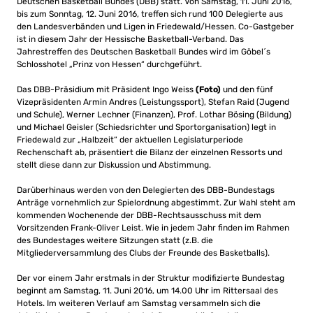
Deutschen Basketball Bundes (DBB) statt. Von Samstag, 11. Juni 2016,
bis zum Sonntag, 12. Juni 2016, treffen sich rund 100 Delegierte aus
den Landesverbänden und Ligen in Friedewald/Hessen. Co-Gastgeber
ist in diesem Jahr der Hessische Basketball-Verband. Das
Jahrestreffen des Deutschen Basketball Bundes wird im Göbel´s
Schlosshotel „Prinz von Hessen“ durchgeführt.
Das DBB-Präsidium mit Präsident Ingo Weiss
(Foto)
und den fünf
Vizepräsidenten Armin Andres (Leistungssport), Stefan Raid (Jugend
und Schule), Werner Lechner (Finanzen), Prof. Lothar Bösing (Bildung)
und Michael Geisler (Schiedsrichter und Sportorganisation) legt in
Friedewald zur „Halbzeit“ der aktuellen Legislaturperiode
Rechenschaft ab, präsentiert die Bilanz der einzelnen Ressorts und
stellt diese dann zur Diskussion und Abstimmung.
Darüberhinaus werden von den Delegierten des DBB-Bundestags
Anträge vornehmlich zur Spielordnung abgestimmt. Zur Wahl steht am
kommenden Wochenende der DBB-Rechtsausschuss mit dem
Vorsitzenden Frank-Oliver Leist. Wie in jedem Jahr finden im Rahmen
des Bundestages weitere Sitzungen statt (z.B. die
Mitgliederversammlung des Clubs der Freunde des Basketballs).
Der vor einem Jahr erstmals in der Struktur modifizierte Bundestag
beginnt am Samstag, 11. Juni 2016, um 14.00 Uhr im Rittersaal des
Hotels. Im weiteren Verlauf am Samstag versammeln sich die