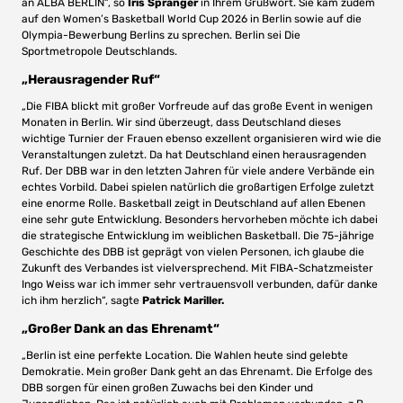
an ALBA BERLIN“, so
Iris Spranger
in Ihrem Grußwort. Sie kam zudem
auf den Women’s Basketball World Cup 2026 in Berlin sowie auf die
Olympia-Bewerbung Berlins zu sprechen. Berlin sei Die
Sportmetropole Deutschlands.
„Herausragender Ruf“
„Die FIBA blickt mit großer Vorfreude auf das große Event in wenigen
Monaten in Berlin. Wir sind überzeugt, dass Deutschland dieses
wichtige Turnier der Frauen ebenso exzellent organisieren wird wie die
Veranstaltungen zuletzt. Da hat Deutschland einen herausragenden
Ruf. Der DBB war in den letzten Jahren für viele andere Verbände ein
echtes Vorbild. Dabei spielen natürlich die großartigen Erfolge zuletzt
eine enorme Rolle. Basketball zeigt in Deutschland auf allen Ebenen
eine sehr gute Entwicklung. Besonders hervorheben möchte ich dabei
die strategische Entwicklung im weiblichen Basketball. Die 75-jährige
Geschichte des DBB ist geprägt von vielen Personen, ich glaube die
Zukunft des Verbandes ist vielversprechend. Mit FIBA-Schatzmeister
Ingo Weiss war ich immer sehr vertrauensvoll verbunden, dafür danke
ich ihm herzlich“, sagte
Patrick Mariller.
„Großer Dank an das Ehrenamt“
„Berlin ist eine perfekte Location. Die Wahlen heute sind gelebte
Demokratie. Mein großer Dank geht an das Ehrenamt. Die Erfolge des
DBB sorgen für einen großen Zuwachs bei den Kinder und