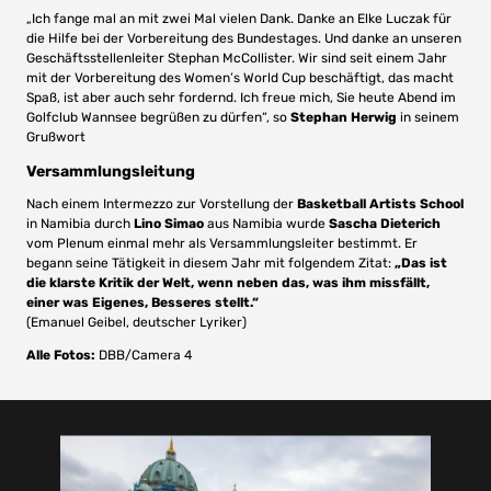
„Ich fange mal an mit zwei Mal vielen Dank. Danke an Elke Luczak für
die Hilfe bei der Vorbereitung des Bundestages. Und danke an unseren
Geschäftsstellenleiter Stephan McCollister. Wir sind seit einem Jahr
mit der Vorbereitung des Women’s World Cup beschäftigt, das macht
Spaß, ist aber auch sehr fordernd. Ich freue mich, Sie heute Abend im
Golfclub Wannsee begrüßen zu dürfen“, so
Stephan Herwig
in seinem
Grußwort
Versammlungsleitung
Nach einem Intermezzo zur Vorstellung der
Basketball Artists School
in Namibia durch
Lino Simao
aus Namibia wurde
Sascha Dieterich
vom Plenum einmal mehr als Versammlungsleiter bestimmt. Er
begann seine Tätigkeit in diesem Jahr mit folgendem Zitat:
„Das ist
die klarste Kritik der Welt, wenn neben das, was ihm missfällt,
einer was Eigenes, Besseres stellt.“
(Emanuel Geibel, deutscher Lyriker)
Alle Fotos:
DBB/Camera 4