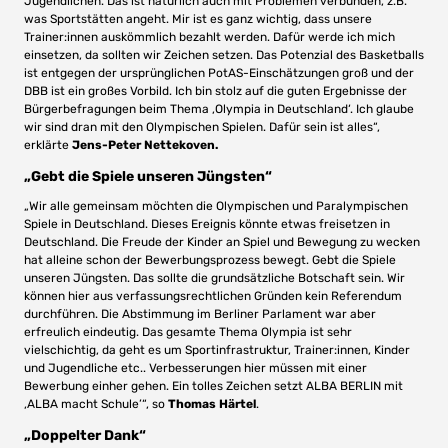
Jugendlichen. Das ist natürlich auch mit Problemen verbunden, z.B.
was Sportstätten angeht. Mir ist es ganz wichtig, dass unsere
Trainer:innen auskömmlich bezahlt werden. Dafür werde ich mich
einsetzen, da sollten wir Zeichen setzen. Das Potenzial des Basketballs
ist entgegen der ursprünglichen PotAS-Einschätzungen groß und der
DBB ist ein großes Vorbild. Ich bin stolz auf die guten Ergebnisse der
Bürgerbefragungen beim Thema ‚Olympia in Deutschland‘. Ich glaube
wir sind dran mit den Olympischen Spielen. Dafür sein ist alles“,
erklärte
Jens-Peter Nettekoven.
„Gebt die Spiele unseren Jüngsten“
„Wir alle gemeinsam möchten die Olympischen und Paralympischen
Spiele in Deutschland. Dieses Ereignis könnte etwas freisetzen in
Deutschland. Die Freude der Kinder an Spiel und Bewegung zu wecken
hat alleine schon der Bewerbungsprozess bewegt. Gebt die Spiele
unseren Jüngsten. Das sollte die grundsätzliche Botschaft sein. Wir
können hier aus verfassungsrechtlichen Gründen kein Referendum
durchführen. Die Abstimmung im Berliner Parlament war aber
erfreulich eindeutig. Das gesamte Thema Olympia ist sehr
vielschichtig, da geht es um Sportinfrastruktur, Trainer:innen, Kinder
und Jugendliche etc.. Verbesserungen hier müssen mit einer
Bewerbung einher gehen. Ein tolles Zeichen setzt ALBA BERLIN mit
‚ALBA macht Schule’“, so
Thomas Härtel
.
„Doppelter Dank“