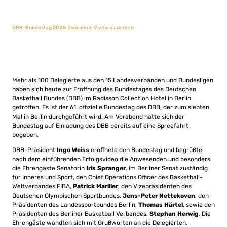
DBB-Bundestag 2026: Zwei neue Vizepräsidenten
Mehr als 100 Delegierte aus den 15 Landesverbänden und Bundesligen
haben sich heute zur Eröffnung des Bundestages des Deutschen
Basketball Bundes (DBB) im Radisson Collection Hotel in Berlin
getroffen. Es ist der 61. offizielle Bundestag des DBB, der zum siebten
Mal in Berlin durchgeführt wird. Am Vorabend hatte sich der
Bundestag auf Einladung des DBB bereits auf eine Spreefahrt
begeben.
DBB-Präsident
Ingo Weiss
eröffnete den Bundestag und begrüßte
nach dem einführenden Erfolgsvideo die Anwesenden und besonders
die Ehrengäste Senatorin
Iris Spranger
, im Berliner Senat zuständig
für Inneres und Sport, den Chief Operations Officer des Basketball-
Weltverbandes FIBA,
Patrick Mariller
, den Vizepräsidenten des
Deutschen Olympischen Sportbundes,
Jens-Peter Nettekoven
, den
Präsidenten des Landessportbundes Berlin,
Thomas Härtel
, sowie den
Präsidenten des Berliner Basketball Verbandes,
Stephan Herwig
. Die
Ehrengäste wandten sich mit Grußworten an die Delegierten.