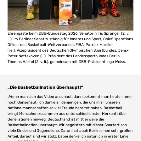
Ehrengäste beim DBB-Bundestag 2026: Senatorin
Iris Spranger
(2. v.
li.), im Berliner Senat zuständig für Inneres und Sport, Chief Operations
Officer des Basketball-Weltverbandes FIBA,
Patrick Mariller
(re.), Vizepräsident des Deutschen Olympischen Sportbundes,
Jens-
Peter Nettekoven
(li.), Präsident des Landessportbundes Berlin,
Thomas Härtel
(2. v. li.), gemeinsam mit DBB-Präsident Ingo Weiss.
„Die Basketballnation überhaupt!“
„Wenn man sich das Video anschaut, dann bekommt man heute immer
noch Gänsehaut. Ich danke all denjenigen, die uns in all unseren
Nationalmannschaften so viel Freude bereitet haben. Basketball
bringt Menschen zusammen aus unterschiedlichster Herkunft über
Generationen hinweg. Deutschland ist mittlerweile die
Basketballnation überhaupt. Wir begeistern mit dieser Sportart soo
viele Kinder und Jugendliche. Daran hat auch Berlin einen sehr großen
Anteil, darauf sind wir stolz. Dabei denke ich natürlich in erster Linie