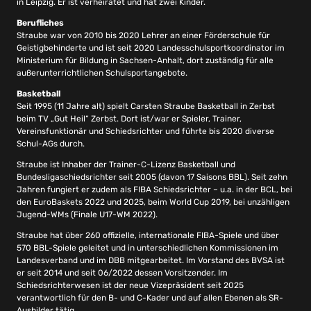
in Leipzig. Er ist verheiratet und hat zwei Kinder.
Berufliches
Straube war von 2010 bis 2020 Lehrer an einer Förderschule für
Geistigbehinderte und ist seit 2020 Landesschulsportkoordinator im
Ministerium für Bildung in Sachsen-Anhalt, dort zuständig für alle
außerunterrichtlichen Schulsportangebote.
Basketball
Seit 1995 (11 Jahre alt) spielt Carsten Straube Basketball in Zerbst
beim TV „Gut Heil“ Zerbst. Dort ist/war er Spieler, Trainer,
Vereinsfunktionär und Schiedsrichter und führte bis 2020 diverse
Schul-AGs durch.
Straube ist Inhaber der Trainer-C-Lizenz Basketball und
Bundesligaschiedsrichter seit 2005 (davon 17 Saisons BBL). Seit zehn
Jahren fungiert er zudem als FIBA Schiedsrichter – u.a. in der BCL, bei
den EuroBaskets 2022 und 2025, beim World Cup 2019, bei unzähligen
Jugend-WMs (Finale U17-WM 2022).
Straube hat über 260 offizielle, internationale FIBA-Spiele und über
570 BBL-Spiele geleitet und in unterschiedlichen Kommissionen im
Landesverband und im DBB mitgearbeitet. Im Vorstand des BVSA ist
er seit 2014 und seit 06/2022 dessen Vorsitzender. Im
Schiedsrichterwesen ist der neue Vizepräsident seit 2025
verantwortlich für den B- und C-Kader und auf allen Ebenen als SR-
Ausbilder tätig.