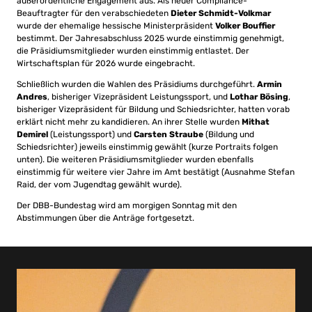
außerordentliche Engagement aus. Als neuer Compliance-
Beauftragter für den verabschiedeten
Dieter Schmidt-Volkmar
wurde der ehemalige hessische Ministerpräsident
Volker Bouffier
bestimmt. Der Jahresabschluss 2025 wurde einstimmig genehmigt,
die Präsidiumsmitglieder wurden einstimmig entlastet. Der
Wirtschaftsplan für 2026 wurde eingebracht.
Schließlich wurden die Wahlen des Präsidiums durchgeführt.
Armin
Andres
, bisheriger Vizepräsident Leistungssport, und
Lothar Bösing
,
bisheriger Vizepräsident für Bildung und Schiedsrichter, hatten vorab
erklärt nicht mehr zu kandidieren. An ihrer Stelle wurden
Mithat
Demirel
(Leistungssport) und
Carsten Straube
(Bildung und
Schiedsrichter) jeweils einstimmig gewählt (kurze Portraits folgen
unten). Die weiteren Präsidiumsmitglieder wurden ebenfalls
einstimmig für weitere vier Jahre im Amt bestätigt (Ausnahme Stefan
Raid, der vom Jugendtag gewählt wurde).
Der DBB-Bundestag wird am morgigen Sonntag mit den
Abstimmungen über die Anträge fortgesetzt.