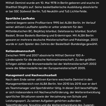
Mithat Demirel wurde am 10. Mai 1978 in Berlin geboren und wuchs im
Stadtteil Steglitz auf. Seine basketballerische Ausbildung absolvierte
er bei SSC Südwest Berlin, TuS Neukölln und TuS Lichterfelde.
Sportliche Laufbahn
Demirel begann seine Profikarriere 1995 bei ALBA Berlin. Im Verlauf
seiner aktiven Laufbahn spielte er unter anderem für den
Mitteldeutschen BC, Beşiktaş Istanbul, Galatasaray Istanbul, Scafati
Basket, Brose Baskets Bamberg und Erdemirspor. Mit ALBA Berlin
gewann er mehrere deutsche Meisterschaften und Pokalsiege. 2003
wurde er zum Spieler des Jahres der Basketball-Bundesliga gewählt.
Nationalmannschaft
Zwischen 1999 und 2007 absolvierte Mithat Demirel 100 A-
Länderspiele für die deutsche Nationalmannschaft. Zu den größten
Erfolgen zählen die Bronzemedaille bei der Weltmeisterschaft 2002
sowie die Silbermedaille bei der Europameisterschaft 2005.
Management und Nachwuchsarbeit
Nach dem Ende seiner aktiven Karriere wechselte Demirel in den
Managementbereich von ALBA Berlin. Von 2010 bis 2015 war er dort
als Teammanager und Sportdirektor tätig. In dieser Zeit beschäftigte
er sich insbesondere mit Nachwuchsförderung, der Weiterentwicklung
sportlicher Strukturen sowie der Verzahnung von Schule und
Leistungssport. Zu seinen Aufgaben gehörten außerdem
Talentförderung, Scouting und die Weiterentwicklung des Jugend-