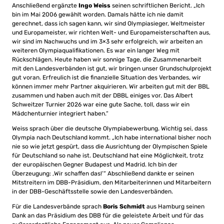
Anschließend ergänzte
Ingo Weiss
seinen schriftlichen Bericht. „Ich
bin im Mai 2006 gewählt worden. Damals hätte ich nie damit
gerechnet, dass ich sagen kann, wir sind Olympiasieger, Weltmeister
und Europameister, wir richten Welt- und Europameisterschaften aus,
wir sind im Nachwuchs und im 3×3 sehr erfolgreich, wir arbeiten an
weiteren Olympiaqualifikationen. Es war ein langer Weg mit
Rückschlägen. Heute haben wir sonnige Tage, die Zusammenarbeit
mit den Landesverbänden ist gut, wir bringen unser Grundschulprojekt
gut voran. Erfreulich ist die finanzielle Situation des Verbandes, wir
können immer mehr Partner akquirieren. Wir arbeiten gut mit der BBL
zusammen und haben auch mit der DBBL einiges vor. Das Albert
Schweitzer Turnier 2026 war eine gute Sache, toll, dass wir ein
Mädchenturnier integriert haben.“
Weiss sprach über die deutsche Olympiabewerbung. Wichtig sei, dass
Olympia nach Deutschland kommt. „Ich habe international bisher noch
nie so wie jetzt gespürt, dass die Ausrichtung der Olympischen Spiele
für Deutschland so nahe ist. Deutschland hat eine Möglichkeit, trotz
der europäischen Gegner Budapest und Madrid. Ich bin der
Überzeugung: ‚Wir schaffen das!’“ Abschließend dankte er seinen
Mitstreitern im DBB-Präsidium, den Mitarbeiterinnen und Mitarbeitern
in der DBB-Geschäftsstelle sowie den Landesverbänden.
Für die Landesverbände sprach
Boris Schmidt
aus Hamburg seinen
Dank an das Präsidium des DBB für die geleistete Arbeit und für das