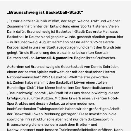
„Braunschweig ist Basketball-Stadt“
„Es war ein toller Jubiläumsfilm, der zeigt, welche Kraft und welcher
Zusammenhalt hinter der Entwicklung einer Sportart stehen. Vielen
Dank dafür. Braunschweig ist Basketball-Stadt: Das erste Mal, dass
Basketball in Deutschland gespielt wurde, geschah nämlich genau hier
– in Braunschweig! August Herrmann hat im Jahr 1896 das erste
Korbballspiel in unserer Stadt ausgetragen und damit den Grundstein
gelegt für die Etablierung des bis dahin unbekannten Sports in
Deutschland“, so
Antonelli-Ngameni
zu Beginn ihres Grußwortes.
Außerdem sei Braunschweig die Geburtsstadt von Dennis Schröder,
einem der besten Spieler weltweit, der mit der deutschen Herren-
Nationalmannschaft 2023 Basketball-Weltmeister geworden
ist. Zudem habe man mit den Basketball Löwen einen „tollen
Bundesliga-Club“. Man könne festhalten: Der Basketballstandort
„Braunschweig“ boomt! „Als Stadt ist es uns deshalb wichtig, diesen
Erfolgskurs zu unterstützen: Mit dem Erwerb eines vakanten Hotel-
Sporttraktes und dessen Umbau zu einem modernen,
hochfunktionalen Trainingsbereich haben wir der großartigen Arbeit
der Basketball Löwen Rechnung getragen.“ Diese Investition in die
sportliche Infrastruktur solle aber nicht nur dem Spitzensport in
Braunschweig dienen, sondern auch dem Breiten- und
Nachwuchssport noch bessere Trainingsmöglichkeiten eröffnen. Nach