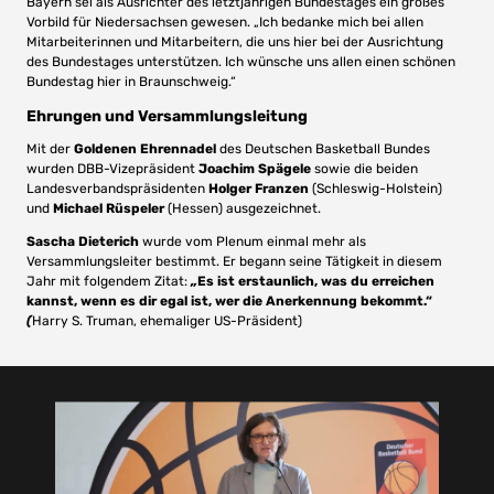
Bayern sei als Ausrichter des letztjährigen Bundestages ein großes
Vorbild für Niedersachsen gewesen. „Ich bedanke mich bei allen
Mitarbeiterinnen und Mitarbeitern, die uns hier bei der Ausrichtung
des Bundestages unterstützen. Ich wünsche uns allen einen schönen
Bundestag hier in Braunschweig.“
Ehrungen und Versammlungsleitung
Mit der
Goldenen Ehrennadel
des Deutschen Basketball Bundes
wurden DBB-Vizepräsident
Joachim Spägele
sowie die beiden
Landesverbandspräsidenten
Holger Franzen
(Schleswig-Holstein)
und
Michael Rüspeler
(Hessen) ausgezeichnet.
Sascha Dieterich
wurde vom Plenum einmal mehr als
Versammlungsleiter bestimmt. Er begann seine Tätigkeit in diesem
Jahr mit folgendem Zitat:
„
Es ist erstaunlich, was du erreichen
kannst, wenn es dir egal ist, wer die Anerkennung bekommt.“
(
Harry S. Truman, ehemaliger US-Präsident)