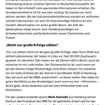
Entwicklung unserer schönen Sportart in Deutschland aussieht. Wir
haben im Berichtsheft viele spannende Informationen erhalten. Die
Grundschulinitiative ist für uns sehr wichtig. Da müssen wir noch
aktiver werden. Bei der Kultusministerkonferenz werden wir auftreten
und dort klarmachen, um was für eine einmalige Initiative es sich
handelt. Aktuell haben wir einen großen Boom, die Zahl der
Spielerpässe steigt enorm. Zum Handling benötigen wir
Schiedsrichterinnen und Schiedsrichter sowie Trainerinnen und
Trainer.
„Nicht nur große Erfolge zählen“
„Für uns zählen nicht nur die ganz großen Erfolge. Aber Paris 2024 war
einfach phänomenal. Wir haben in Lilles vor fast 30.000 Zuschauern
gespielt. Im nächsten Jahr haben wir die Damen-WM in Berlin, auch da
wünsche ich mir volle Hallen. Der Rückenwind ist da, auch wenn wir
bei den Damen einige Rückschläge verkraften müssen. Ich wünsche
mir ein tolles Erlebnis bei der Women’s EuroBasket 2025 in Hamburg.
Das soll auch auf die DBBL ausstrahlen“, so Weiss weiter. Man habe ein
gutes Verhältnis zu den Bundesligen, auch wenn es mal – hilfreichen –
Streit gebe. Weiss bedankte sich bei allen Mitstreiterinnen und
Mitstreitern.
Für die Landesverbände sprach
Boris Schmidt
aus Hamburg seinen
Dank an das Präsidium des DBB für die geleistete Arbeit und für das