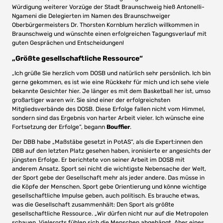
Würdigung weiterer Vorzüge der Stadt Braunschweig hieß Antonelli-
Ngameni die Delegierten im Namen des Braunschweiger
Oberbürgermeisters Dr. Thorsten Kornblum herzlich willkommen in
Braunschweig und wünschte einen erfolgreichen Tagungsverlauf mit
guten Gesprächen und Entscheidungen!
„Größte gesellschaftliche Ressource“
„Ich grüße Sie herzlich vom DOSB und natürlich sehr persönlich. Ich bin
gerne gekommen, es ist wie eine Rückkehr für mich und ich sehe viele
bekannte Gesichter hier. Je länger es mit dem Basketball her ist, umso
großartiger waren wir. Sie sind einer der erfolgreichsten
Mitgliedsverbände des DOSB. Diese Erfolge fallen nicht vom Himmel,
sondern sind das Ergebnis von harter Arbeit vieler. Ich wünsche eine
Fortsetzung der Erfolge“, begann
Bouffier
.
Der DBB habe „Maßstäbe gesetzt in PotAS“, als die Expert:innen den
DBB auf den letzten Platz gesehen haben, ironisierte er angesichts der
jüngsten Erfolge. Er berichtete von seiner Arbeit im DOSB mit
anderem Ansatz. Sport sei nicht die wichtigste Nebensache der Welt,
der Sport gebe der Gesellschaft mehr als jeder andere. Das müsse in
die Köpfe der Menschen. Sport gebe Orientierung und könne wichtige
gesellschaftliche Impulse geben, auch politisch. Es brauche etwas,
was die Gesellschaft zusammenhält: Den Sport als größte
gesellschaftliche Ressource. „Wir dürfen nicht nur auf die Metropolen
schauen. Vielerorts fühlen sich die Menschen abgehängt. Aber eines