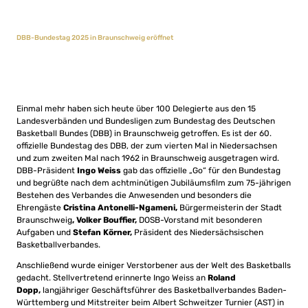
DBB-Bundestag 2025 in Braunschweig eröffnet
Einmal mehr haben sich heute über 100 Delegierte aus den 15
Landesverbänden und Bundesligen zum Bundestag des Deutschen
Basketball Bundes (DBB) in Braunschweig getroffen. Es ist der 60.
offizielle Bundestag des DBB, der zum vierten Mal in Niedersachsen
und zum zweiten Mal nach 1962 in Braunschweig ausgetragen wird.
DBB-Präsident
Ingo Weiss
gab das offizielle „Go“ für den Bundestag
und begrüßte nach dem achtminütigen Jubiläumsfilm zum 75-jährigen
Bestehen des Verbandes die Anwesenden und besonders die
Ehrengäste
Cristina Antonelli-Ngameni,
Bürgermeisterin der Stadt
Braunschweig
, Volker Bouffier,
DOSB-Vorstand mit besonderen
Aufgaben und
Stefan Körner,
Präsident des Niedersächsischen
Basketballverbandes.
Anschließend wurde einiger Verstorbener aus der Welt des Basketballs
gedacht. Stellvertretend erinnerte Ingo Weiss an
Roland
Dopp,
langjähriger Geschäftsführer des Basketballverbandes Baden-
Württemberg und Mitstreiter beim Albert Schweitzer Turnier (AST) in