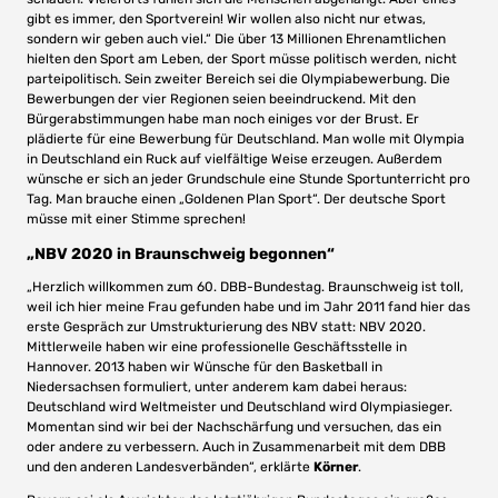
gibt es immer, den Sportverein! Wir wollen also nicht nur etwas,
sondern wir geben auch viel.“ Die über 13 Millionen Ehrenamtlichen
hielten den Sport am Leben, der Sport müsse politisch werden, nicht
parteipolitisch. Sein zweiter Bereich sei die Olympiabewerbung. Die
Bewerbungen der vier Regionen seien beeindruckend. Mit den
Bürgerabstimmungen habe man noch einiges vor der Brust. Er
plädierte für eine Bewerbung für Deutschland. Man wolle mit Olympia
in Deutschland ein Ruck auf vielfältige Weise erzeugen. Außerdem
wünsche er sich an jeder Grundschule eine Stunde Sportunterricht pro
Tag. Man brauche einen „Goldenen Plan Sport“. Der deutsche Sport
müsse mit einer Stimme sprechen!
„NBV 2020 in Braunschweig begonnen“
„Herzlich willkommen zum 60. DBB-Bundestag. Braunschweig ist toll,
weil ich hier meine Frau gefunden habe und im Jahr 2011 fand hier das
erste Gespräch zur Umstrukturierung des NBV statt: NBV 2020.
Mittlerweile haben wir eine professionelle Geschäftsstelle in
Hannover. 2013 haben wir Wünsche für den Basketball in
Niedersachsen formuliert, unter anderem kam dabei heraus:
Deutschland wird Weltmeister und Deutschland wird Olympiasieger.
Momentan sind wir bei der Nachschärfung und versuchen, das ein
oder andere zu verbessern. Auch in Zusammenarbeit mit dem DBB
und den anderen Landesverbänden“, erklärte
Körner
.