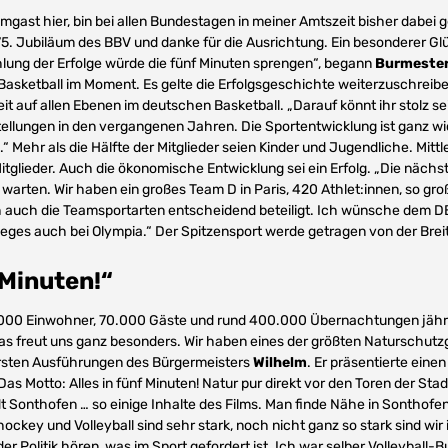
mgast hier, bin bei allen Bundestagen in meiner Amtszeit bisher dabei
. Jubiläum des BBV und danke für die Ausrichtung. Ein besonderer G
lung der Erfolge würde die fünf Minuten sprengen“, begann
Burmeste
asketball im Moment. Es gelte die Erfolgsgeschichte weiterzuschreibe
it auf allen Ebenen im deutschen Basketball. „Darauf könnt ihr stolz se
ellungen in den vergangenen Jahren. Die Sportentwicklung ist ganz wi
“ Mehr als die Hälfte der Mitglieder seien Kinder und Jugendliche. Mittl
tglieder. Auch die ökonomische Entwicklung sei ein Erfolg. „Die nächs
arten. Wir haben ein großes Team D in Paris, 420 Athlet:innen, so gro
ch auch die Teamsportarten entscheidend beteiligt. Ich wünsche dem D
eges auch bei Olympia.“ Der Spitzensport werde getragen von der Brei
 Minuten!“
000 Einwohner, 70.000 Gäste und rund 400.000 Übernachtungen jährli
 das freut uns ganz besonders. Wir haben eines der größten Naturschut
 ersten Ausführungen des Bürgermeisters
Wilhelm
. Er präsentierte einen
as Motto: Alles in fünf Minuten! Natur pur direkt vor den Toren der Stad
Sonthofen … so einige Inhalte des Films. Man finde Nähe in Sonthofen
hockey und Volleyball sind sehr stark, noch nicht ganz so stark sind wir i
 der Politik hören, was im Sport gefordert ist. Ich war selber Volleyball-B