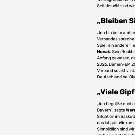
Seit der WM sind wi
„Bleiben Si
„Ich bin beim amti
Verbandes sprechen. 
Spiel, ein anderer T
Novak
. Sein Rückbl
Anfang gewesen, da
2026, Damen-EM 202
Verband so aktiv is
Deutschland bei Oly
„Viele Gip
„Ich begrüße euch a
Bayern“, sagte
Wer
Situation im Basketb
das ist gut. Wir ko
Sinnbildlich sind wi