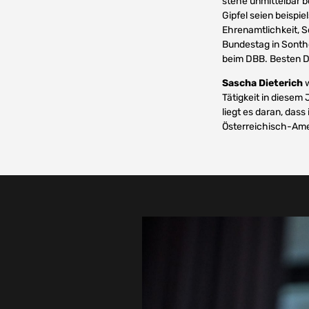
stehe unmittelbar 
Gipfel seien beispi
Ehrenamtlichkeit, S
Bundestag in Sontho
beim DBB. Besten D
Sascha Dieterich
w
Tätigkeit in diesem
liegt es daran, das
Österreichisch-Ame