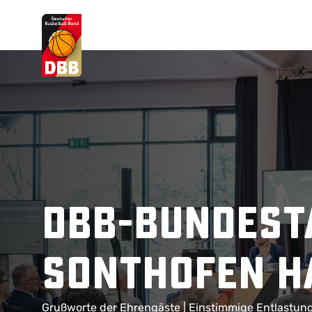
Suchvorschläge
Lorem Ipsum
Dolor Sit
Amet Valputo
DBB-Bundesta
Sonthofen h
Grußworte der Ehrengäste | Einstimmige Entlastun