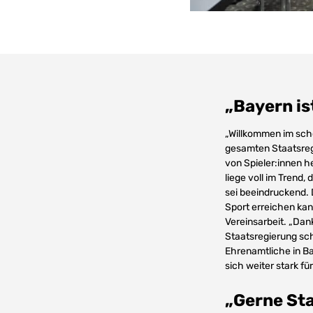
„Bayern is
„Willkommen im sch
gesamten Staatsregi
von Spieler:innen h
liege voll im Trend
sei beeindruckend.
Sport erreichen kan
Vereinsarbeit. „Dank
Staatsregierung sch
Ehrenamtliche in B
sich weiter stark fü
„Gerne St