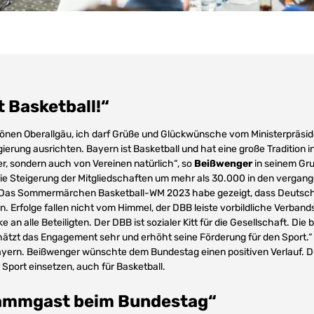
t Basketball!“
önen Oberallgäu, ich darf Grüße und Glückwünsche vom Ministerpräsid
erung ausrichten. Bayern ist Basketball und hat eine große Tradition in
er, sondern auch von Vereinen natürlich“, so
Beißwenger
in seinem Gru
, die Steigerung der Mitgliedschaften um mehr als 30.000 in den verga
 Das Sommermärchen Basketball-WM 2023 habe gezeigt, dass Deutsch
n. Erfolge fallen nicht vom Himmel, der DBB leiste vorbildliche Verband
e an alle Beteiligten. Der DBB ist sozialer Kitt für die Gesellschaft. Die
ätzt das Engagement sehr und erhöht seine Förderung für den Sport.“ 
ayern. Beißwenger wünschte dem Bundestag einen positiven Verlauf. D
r Sport einsetzen, auch für Basketball.
ammgast beim Bundestag“