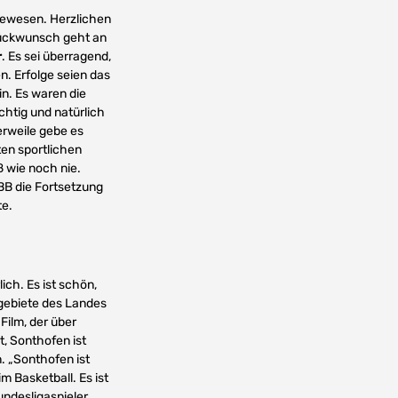
 gewesen. Herzlichen
lückwunsch geht an
r
. Es sei überragend,
n. Erfolge seien das
in. Es waren die
chtig und natürlich
erweile gebe es
ten sportlichen
ß wie noch nie.
BB die Fortsetzung
te.
ch. Es ist schön,
zgebiete des Landes
 Film, der über
t, Sonthofen ist
. „Sonthofen ist
m Basketball. Es ist
undesligaspieler.