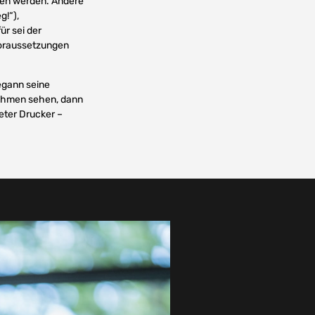
hen werden. Andere
g!“),
ür sei der
 Voraussetzungen
egann seine
rnehmen sehen, dann
eter Drucker –