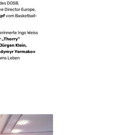
 des DOSB,
ve Director Europe,
opf
vom Basketball-
erinnerte Ingo Weiss
 „Thorry“
 Jürgen Klein,
odymyr Yermakov
t ums Leben