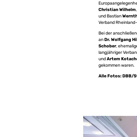
Europaangelegenhei
Christian Wilhelm
und Bastian
Wernth
Verband Rheinland-P
Bei der anschließen
an
Dr. Wolfgang Hi
Schober
, ehemalig
langjähriger Verba
und
Artem Kotach
gekommen waren.
Alle Fotos: DBB/S