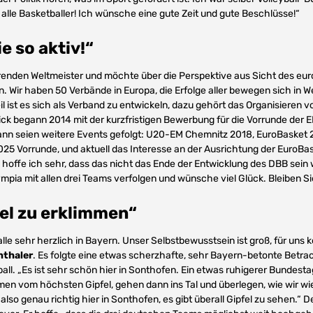
r alle Basketballer! Ich wünsche eine gute Zeit und gute Beschlüsse!“
e so aktiv!“
erenden Weltmeister und möchte über die Perspektive aus Sicht des eu
Wir haben 50 Verbände in Europa, die Erfolge aller bewegen sich in Well
eil ist es sich als Verband zu entwickeln, dazu gehört das Organisieren v
ick begann 2014 mit der kurzfristigen Bewerbung für die Vorrunde der E
nn seien weitere Events gefolgt: U20-EM Chemnitz 2018, EuroBaske
5 Vorrunde, und aktuell das Interesse an der Ausrichtung der EuroBas
t, hoffe ich sehr, dass das nicht das Ende der Entwicklung des DBB sein 
mpia mit allen drei Teams verfolgen und wünsche viel Glück. Bleiben Sie
fel zu erklimmen“
lle sehr herzlich in Bayern. Unser Selbstbewusstsein ist groß, für uns 
nthaler
. Es folgte eine etwas scherzhafte, sehr Bayern-betonte Betra
all. „Es ist sehr schön hier in Sonthofen. Ein etwas ruhigerer Bundesta
mmen vom höchsten Gipfel, gehen dann ins Tal und überlegen, wie wir 
r also genau richtig hier in Sonthofen, es gibt überall Gipfel zu sehen.“ 