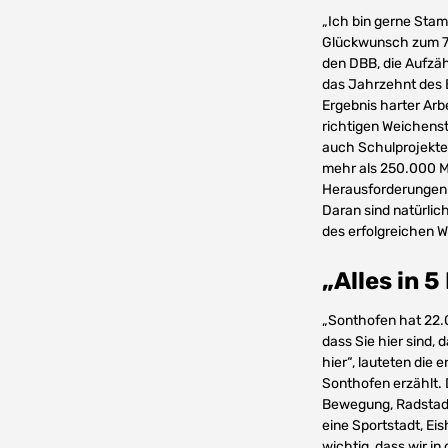
„Ich bin gerne Stam
Glückwunsch zum 75
den DBB, die Aufzäh
das Jahrzehnt des B
Ergebnis harter Arbe
richtigen Weichenst
auch Schulprojekte.
mehr als 250.000 Mi
Herausforderungen w
Daran sind natürli
des erfolgreichen W
„Alles in 5
„Sonthofen hat 22.
dass Sie hier sind,
hier“, lauteten die
Sonthofen erzählt. D
Bewegung, Radstadt 
eine Sportstadt, Eis
wichtig, dass wir in