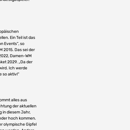
ropäischen
en. Ein Teil ist das
on Events“, so
M 2015. Das sei der
t 2022, Damen-WM
ket 2029. „Da der
wird. Ich werde
 so aktiv!“
kommt alles aus
chtung der aktuellen
g in diesem Jahr,
wieder hoch kommen.
Der olympische Gipfel