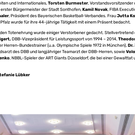
ten und Internationales,
Torsten Burmester
, Vorstandsvorsitzender
, erster Bürgermeister der Stadt Sonthofen,
Kamil Novak
, FIBA Executi
aler
, Präsident des Bayerischen Basketball-Verbandes. Frau
Jutta K
falz wurde für ihre 44-jährige Tätigkeit mit einem Präsent bedacht.
den Totenehrung wurde einiger Verstorbener gedacht. Stellvertretend 
lgert,
DBB-Vizepräsident für Leistungssport von 1994 – 2014,
Theodor
er Herren-Bundestrainer (u.a. Olympische Spiele 1972 in München),
Dr.
ndsarzt des DBB und langjähriger Teamarzt der DBB-Herren, sowie
Vol
enko
, NBBL-Spieler der ART Giants Düsseldorf, die bei einer Gewaltta
tefanie Lübker