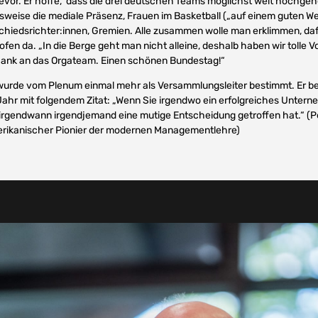
bevor. Er hoffe, dass die drei deutschen Teams möglichst weit hochge
elsweise die mediale Präsenz, Frauen im Basketball („auf einem guten We
chiedsrichter:innen, Gremien. Alle zusammen wolle man erklimmen, daf
fen da. „In die Berge geht man nicht alleine, deshalb haben wir tolle
ank an das Orgateam. Einen schönen Bundestag!“
urde vom Plenum einmal mehr als Versammlungsleiter bestimmt. Er b
 Jahr mit folgendem Zitat: „Wenn Sie irgendwo ein erfolgreiches Unte
s irgendwann irgendjemand eine mutige Entscheidung getroffen hat.“ (P
rikanischer Pionier der modernen Managementlehre)