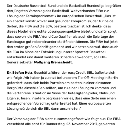
Der Deutsche Basketball Bund und die Basketball Bundesliga begrüßen
den jüngsten Vorschlag des Basketball-Weltverbandes FIBA zur
Lösung der Terminproblematik im europäischen Basketball. „Das ist
ein absolut konstruktiver und gesunder Kompromiss, der für beide
Seiten, die FIBA und die ECA, bestens tragbar ist. Ich denke, dass
dieses Modell eine echte Lösungsperspektive bietet und dafür sorgt,
dass sowohl die FIBA World Cup Qualifier als auch die Spieltage der
Euroleague gut nebeneinander stattfinden können. Die FIBA hat jetzt
den ersten großen Schritt gemacht und wir setzen darauf, dass auch
die ECA im Sinne der Entwicklung unserer Sportart Basketball
entscheidet und damit weiteren Schaden abwendet“, so DBB-
Generalsekretär
Wolfgang Brenscheidt
.
Dr. Stefan Holz
, Geschäftsführer der easyCredit BBL, äußerte sich
wie folgt: „Wir haben ja zuletzt bei unserem Tip-Off-Meeting in Berlin
gefordert, dass sich beide Parteien am besten in einer einsamen
Berghütte einschließen sollten, um zu einer Lösung zu kommen und
die verfahrene Situation im Sinne der beteiligten Spieler, Clubs und
Ligen zu lösen. Insofern begrüssen wir es, dass eine Seite nun einen
entsprechenden Vorschlag unterbreitet hat. Einer europaweiten
Lösung würde sich die BBL dann anschließen.“
Der Vorschlag der FIBA sieht zusammengefasst wie folgt aus: Die FIBA
verschiebt alle acht für Donnerstag, 23. November 2017, geplanten