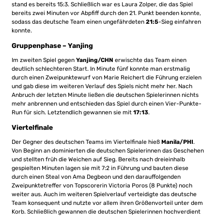
stand es bereits 15:3. Schließlich war es Laura Zolper, die das Spiel
bereits zwei Minuten vor Abpfiff durch den 21. Punkt beenden konnte,
sodass das deutsche Team einen ungefährdeten
21:5
-Sieg einfahren
konnte.
Gruppenphase – Yanjing
Im zweiten Spiel gegen
Yanjing/CHN
erwischte das Team einen
deutlich schlechteren Start. In Minute fünf konnte man erstmalig
durch einen Zweipunktewurf von Marie Reichert die Führung erzielen
und gab diese im weiteren Verlauf des Spiels nicht mehr her. Nach
Anbruch der letzten Minute ließen die deutschen Spielerinnen nichts
mehr anbrennen und entschieden das Spiel durch einen Vier-Punkte-
Run für sich. Letztendlich gewannen sie mit
17:13
.
Viertelfinale
Der Gegner des deutschen Teams im Viertelfinale hieß
Manila/PHI
.
Von Beginn an dominierten die deutschen Spielerinnen das Geschehen
und stellten früh die Weichen auf Sieg. Bereits nach dreieinhalb
gespielten Minuten lagen sie mit 7:2 in Führung und bauten diese
durch einen Steal von Ama Degbeon und den darauffolgenden
Zweipunktetreffer von Topscorerin Victoria Poros (8 Punkte) noch
weiter aus. Auch im weiteren Spielverlauf verteidigte das deutsche
Team konsequent und nutzte vor allem ihren Größenvorteil unter dem
Korb. Schließlich gewannen die deutschen Spielerinnen hochverdient