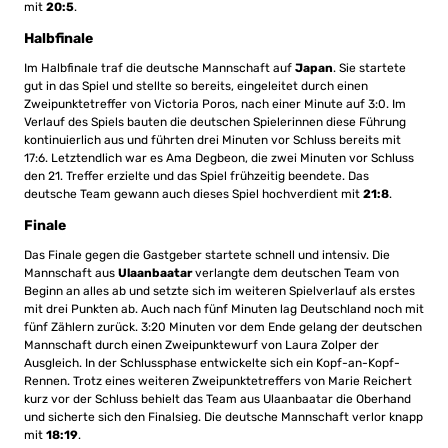
mit
20:5
.
Halbfinale
Im Halbfinale traf die deutsche Mannschaft auf
Japan
. Sie startete
gut in das Spiel und stellte so bereits, eingeleitet durch einen
Zweipunktetreffer von Victoria Poros, nach einer Minute auf 3:0. Im
Verlauf des Spiels bauten die deutschen Spielerinnen diese Führung
kontinuierlich aus und führten drei Minuten vor Schluss bereits mit
17:6. Letztendlich war es Ama Degbeon, die zwei Minuten vor Schluss
den 21. Treffer erzielte und das Spiel frühzeitig beendete. Das
deutsche Team gewann auch dieses Spiel hochverdient mit
21:8
.
Finale
Das Finale gegen die Gastgeber startete schnell und intensiv. Die
Mannschaft aus
Ulaanbaatar
verlangte dem deutschen Team von
Beginn an alles ab und setzte sich im weiteren Spielverlauf als erstes
mit drei Punkten ab. Auch nach fünf Minuten lag Deutschland noch mit
fünf Zählern zurück. 3:20 Minuten vor dem Ende gelang der deutschen
Mannschaft durch einen Zweipunktewurf von Laura Zolper der
Ausgleich. In der Schlussphase entwickelte sich ein Kopf-an-Kopf-
Rennen. Trotz eines weiteren Zweipunktetreffers von Marie Reichert
kurz vor der Schluss behielt das Team aus Ulaanbaatar die Oberhand
und sicherte sich den Finalsieg. Die deutsche Mannschaft verlor knapp
mit
18:19
.