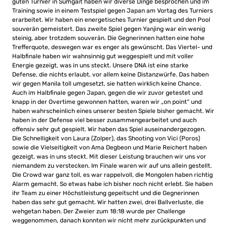
guten Turnier in Sumgait haben wir diverse Dinge besprochen und im
Training sowie in einem Testspiel gegen Japan am Vortag des Turniers
erarbeitet. Wir haben ein energetisches Turnier gespielt und den Pool
souverän gemeistert. Das zweite Spiel gegen Yanjing war ein wenig
steinig, aber trotzdem souverän. Die Gegnerinnen hatten eine hohe
Trefferquote, deswegen war es enger als gewünscht. Das Viertel- und
Halbfinale haben wir wahnsinnig gut weggespielt und mit voller
Energie gezeigt, was in uns steckt. Unsere DNA ist eine starke
Defense, die nichts erlaubt, vor allem keine Distanzwürfe. Das haben
wir gegen Manila toll umgesetzt, sie hatten wirklich keine Chance.
Auch im Halbfinale gegen Japan, gegen die wir zuvor getestet und
knapp in der Overtime gewonnen hatten, waren wir „on point“ und
haben wahrscheinlich eines unserer besten Spiele bisher gemacht. Wir
haben in der Defense viel besser zusammengearbeitet und auch
offensiv sehr gut gespielt. Wir haben das Spiel auseinandergezogen.
Die Schnelligkeit von Laura (Zolper), das Shooting von Vici (Poros)
sowie die Vielseitigkeit von Ama Degbeon und Marie Reichert haben
gezeigt, was in uns steckt. Mit dieser Leistung brauchen wir uns vor
niemandem zu verstecken. Im Finale waren wir auf uns allein gestellt.
Die Crowd war ganz toll, es war rappelvoll, die Mongolen haben richtig
Alarm gemacht. So etwas habe ich bisher noch nicht erlebt. Sie haben
ihr Team zu einer Höchstleistung gepeitscht und die Gegnerinnen
haben das sehr gut gemacht. Wir hatten zwei, drei Ballverluste, die
wehgetan haben. Der Zweier zum 18:18 wurde per Challenge
weggenommen, danach konnten wir nicht mehr zurückpunkten und