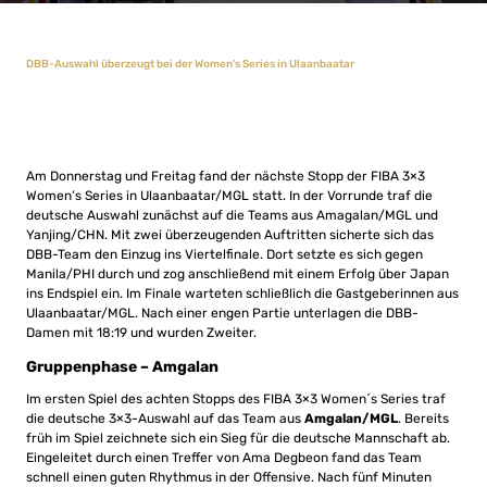
DBB-Auswahl überzeugt bei der Women’s Series in Ulaanbaatar
Am Donnerstag und Freitag fand der nächste Stopp der FIBA 3×3
Women’s Series in Ulaanbaatar/MGL statt. In der Vorrunde traf die
deutsche Auswahl zunächst auf die Teams aus Amagalan/MGL und
Yanjing/CHN. Mit zwei überzeugenden Auftritten sicherte sich das
DBB-Team den Einzug ins Viertelfinale. Dort setzte es sich gegen
Manila/PHI durch und zog anschließend mit einem Erfolg über Japan
ins Endspiel ein. Im Finale warteten schließlich die Gastgeberinnen aus
Ulaanbaatar/MGL. Nach einer engen Partie unterlagen die DBB-
Damen mit 18:19 und wurden Zweiter.
Gruppenphase – Amgalan
Im ersten Spiel des achten Stopps des FIBA 3×3 Women´s Series traf
die deutsche 3×3-Auswahl auf das Team aus
Amgalan/MGL
. Bereits
früh im Spiel zeichnete sich ein Sieg für die deutsche Mannschaft ab.
Eingeleitet durch einen Treffer von Ama Degbeon fand das Team
schnell einen guten Rhythmus in der Offensive. Nach fünf Minuten