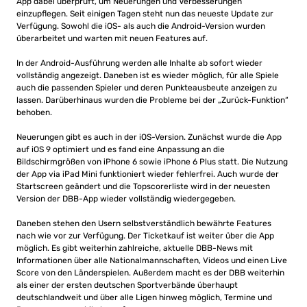
App dabei überprüft, um Neuerungen und Verbesserungen
einzupflegen. Seit einigen Tagen steht nun das neueste Update zur
Verfügung. Sowohl die iOS- als auch die Android-Version wurden
überarbeitet und warten mit neuen Features auf.
In der Android-Ausführung werden alle Inhalte ab sofort wieder
vollständig angezeigt. Daneben ist es wieder möglich, für alle Spiele
auch die passenden Spieler und deren Punkteausbeute anzeigen zu
lassen. Darüberhinaus wurden die Probleme bei der „Zurück-Funktion“
behoben.
Neuerungen gibt es auch in der iOS-Version. Zunächst wurde die App
auf iOS 9 optimiert und es fand eine Anpassung an die
Bildschirmgrößen von iPhone 6 sowie iPhone 6 Plus statt. Die Nutzung
der App via iPad Mini funktioniert wieder fehlerfrei. Auch wurde der
Startscreen geändert und die Topscorerliste wird in der neuesten
Version der DBB-App wieder vollständig wiedergegeben.
Daneben stehen den Usern selbstverständlich bewährte Features
nach wie vor zur Verfügung. Der Ticketkauf ist weiter über die App
möglich. Es gibt weiterhin zahlreiche, aktuelle DBB-News mit
Informationen über alle Nationalmannschaften, Videos und einen Live
Score von den Länderspielen. Außerdem macht es der DBB weiterhin
als einer der ersten deutschen Sportverbände überhaupt
deutschlandweit und über alle Ligen hinweg möglich, Termine und