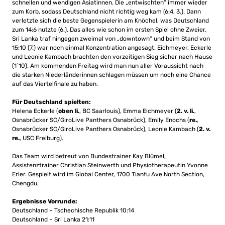
schnellen und wendigen Asiatinnen. Die „entwischten“ immer wieder
zum Korb, sodass Deutschland nicht richtig weg kam (6:4, 3.). Dann
verletzte sich die beste Gegenspielerin am Knöchel, was Deutschland
zum 14:6 nutzte (6.). Das alles wie schon im ersten Spiel ohne Zweier.
Sri Lanka traf hingegen zweimal von „downtown“ und beim Stand von
15:10 (7.) war noch einmal Konzentration angesagt. Eichmeyer, Eckerle
und Leonie Kambach brachten den vorzeitigen Sieg sicher nach Hause
(1´10). Am kommenden Freitag wird man nun aller Voraussicht nach
die starken Niederländerinnen schlagen müssen um noch eine Chance
auf das Viertelfinale zu haben.
Für Deutschland spielten:
Helena Eckerle (
oben
li.
, BC Saarlouis), Emma Eichmeyer (
2. v. li.
,
Osnabrücker SC/GiroLive Panthers Osnabrück), Emily Enochs (
re.
,
Osnabrücker SC/GiroLive Panthers Osnabrück), Leonie Kambach (
2. v.
re.
, USC Freiburg).
Das Team wird betreut von Bundestrainer Kay Blümel,
Assistenztrainer Christian Steinwerth und Physiotherapeutin Yvonne
Erler. Gespielt wird im Global Center, 1700 Tianfu Ave North Section,
Chengdu.
Ergebnisse Vorrunde:
Deutschland – Tschechische Republik 10:14
Deutschland – Sri Lanka 21:11