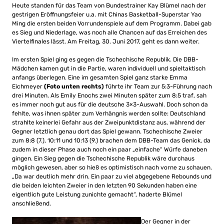
Heute standen für das Team von Bundestrainer Kay Blümel nach der
gestrigen Eröffnungsfeier u.a. mit Chinas Basketball-Superstar Yao
Ming die ersten beiden Vorrundenspiele auf dem Programm. Dabei gab
es Sieg und Niederlage, was noch alle Chancen auf das Erreichen des
Viertelfinales lässt. Am Freitag, 30. Juni 2017, geht es dann weiter.
Im ersten Spiel ging es gegen die Tschechische Republik. Die DBB-
Mädchen kamen gut in die Partie, waren individuell und spieltaktisch
anfangs überlegen. Eine im gesamten Spiel ganz starke Emma
Eichmeyer
(Foto unten rechts)
führte ihr Team zur 5:3-Führung nach
drei Minuten. Als Emily Enochs zwei Minuten später zum 8:5 traf, sah
es immer noch gut aus für die deutsche 3×3-Auswahl. Doch schon da
fehlte, was ihnen später zum Verhängnis werden sollte: Deutschland
strahlte keinerlei Gefahr aus der Zweipunktdistanz aus, während der
Gegner letztlich genau dort das Spiel gewann. Tschechische Zweier
zum 8:8 (7.), 10:11 und 10:13 (9.) brachen dem DBB-Team das Genick, da
zudem in dieser Phase auch noch ein paar „einfache“ Würfe daneben
gingen. Ein Sieg gegen die Tschechische Republik wäre durchaus
möglich gewesen, aber so hieß es optimistisch nach vorne zu schauen.
„Da war deutlich mehr drin. Ein paar zu viel abgegebene Rebounds und
die beiden leichten Zweier in den letzten 90 Sekunden haben eine
eigentlich gute Leistung zunichte gemacht“, haderte Blümel
anschließend.
Der Gegner in der