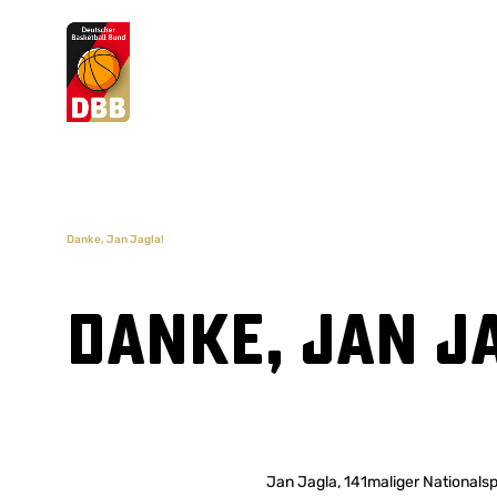
Suchvorschläge
Lorem Ipsum
Dolor Sit
Amet Valputo
Danke, Jan Jagla!
Danke, Jan J
Jan Jagla, 141maliger Nationalsp