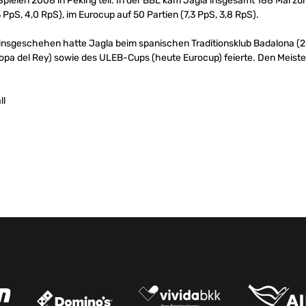
ielen 2008 in Peking teil. In der BBL kam Jagla insgesamt 188 Mal zum
3 PpS, 4,0 RpS), im Eurocup auf 50 Partien (7,3 PpS, 3,8 RpS).
reinsgeschehen hatte Jagla beim spanischen Traditionsklub Badalona 
pa del Rey) sowie des ULEB-Cups (heute Eurocup) feierte. Den Meisterti
ll