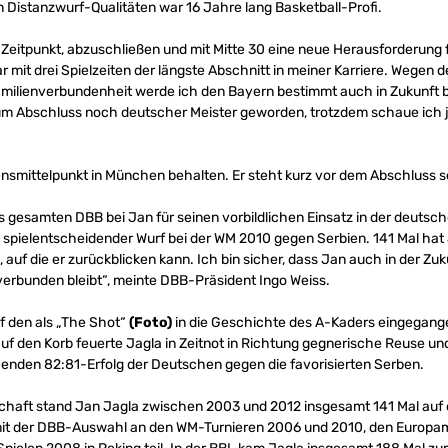
Distanzwurf-Qualitäten war 16 Jahre lang Basketball-Profi.
r Zeitpunkt, abzuschließen und mit Mitte 30 eine neue Herausforderung
 mit drei Spielzeiten der längste Abschnitt in meiner Karriere. Wegen
amilienverbundenheit werde ich den Bayern bestimmt auch in Zukunft 
zum Abschluss noch deutscher Meister geworden, trotzdem schaue ich je
nsmittelpunkt in München behalten. Er steht kurz vor dem Abschluss 
gesamten DBB bei Jan für seinen vorbildlichen Einsatz in der deutsc
 spielentscheidender Wurf bei der WM 2010 gegen Serbien. 141 Mal hat 
anz, auf die er zurückblicken kann. Ich bin sicher, dass Jan auch in der 
verbunden bleibt“, meinte DBB-Präsident Ingo Weiss.
uf den als „The Shot“
(Foto)
in die Geschichte des A-Kaders eingegange
uf den Korb feuerte Jagla in Zeitnot in Richtung gegnerische Reuse u
enden 82:81-Erfolg der Deutschen gegen die favorisierten Serben.
chaft stand Jan Jagla zwischen 2003 und 2012 insgesamt 141 Mal auf 
 mit der DBB-Auswahl an den WM-Turnieren 2006 und 2010, den Europa