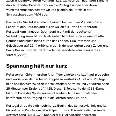
zwölf unbeantworteten Punkten (12:5, 7.). Nach den nächsten Zählern
durch Jennifer Crowder fanden die Portugiesinnen aber ihren
Wurfrhythmus von downtown und glichen die Partie in der
Schlussphase zum 14:14 aus.
Das zweite Viertel startete mit einem beidseitigen Vier-Minuten-
Leerlauf, den Deutschland durch Gülich als Erstes durchbrach.
Portugal kam hingegen überhaupt nicht mit der deutschen
Verteidigung zurecht und blieb sieben Minuten ohne eigenen Treffer.
Deutschland hatte indes durch das Landes-Duo Peterson und
Geiselsöder auf 22:14 erhöht. In der Endphase legten Laura Zolper und
Emily Bessoir von der Bank nach und beendeten ein dominantes
Viertel (29:21).
Spannung hält nur kurz
Peterson erhöhte im ersten Angriff der zweiten Halbzeit auf plus zehn
und verlieh der deutschen Drangphase weiterhin Ausdruck. Portugal
blieb ähnlich zum zweiten Viertel offensiv harmlos und verkürzte nach
25 Minuten per Dreier auf 41:25. Dieser Erfolg sollte den DBB-Damen
bis zum Ende des Spiels verwehrt blieben. Mit einem trotzdem
komfortablen 43:29 ging es in die letzten zehn Minuten.
Portugal streckte sich nochmal zu Beginn des Schlussviertels und kam
bis auf neun Punkte ran, ehe Zolper mit drei Freiwürfe die passende
Antwort fand (46:34, 32.). Nach drei zurückhaltenden Vierteln,