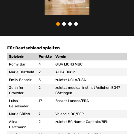
Für Deutschland spielten
Spielerin
Punkte
Verein
Romy Bär
4
GISA LIONS MBC
Marie Berthold
2
ALBA Berlin
Emily Bessoir
5
zuletzt UCLA/USA
Jennifer
2
zuletzt medical instinct Veilchen BG47
Crowder
Göttingen
Luisa
17
Basket Landes/FRA
Geiselsöder
Marie Gülich
7
Valencia BC/ESP
Alina
2
zuletzt BC Namur Capitale/BEL
Hartmann