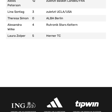
Alexis
12
zuletzt Basket Landes/FRA
Peterson
Lina Sontag
3
zuletzt UCLA/USA
Theresa Simon
0
ALBA Berlin
Alexandra
4
Rutronik Stars Keltern
Wilke
Laura Zolper
5
Herner TC
OFFIZIELLER HAUPTSPONSOR
OFFIZIELLER AUSRÜSTER
OFFIZIELLER PREMIUM-PARTNER