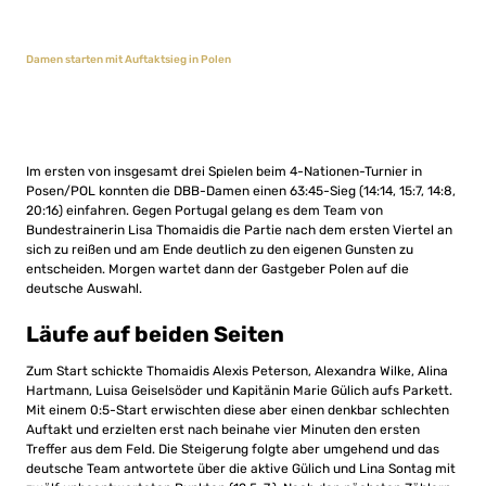
Damen starten mit Auftaktsieg in Polen
Im ersten von insgesamt drei Spielen beim 4-Nationen-Turnier in
Posen/POL konnten die DBB-Damen einen 63:45-Sieg (14:14, 15:7, 14:8,
20:16) einfahren. Gegen Portugal gelang es dem Team von
Bundestrainerin Lisa Thomaidis die Partie nach dem ersten Viertel an
sich zu reißen und am Ende deutlich zu den eigenen Gunsten zu
entscheiden. Morgen wartet dann der Gastgeber Polen auf die
deutsche Auswahl.
Läufe auf beiden Seiten
Zum Start schickte Thomaidis Alexis Peterson, Alexandra Wilke, Alina
Hartmann, Luisa Geiselsöder und Kapitänin Marie Gülich aufs Parkett.
Mit einem 0:5-Start erwischten diese aber einen denkbar schlechten
Auftakt und erzielten erst nach beinahe vier Minuten den ersten
Treffer aus dem Feld. Die Steigerung folgte aber umgehend und das
deutsche Team antwortete über die aktive Gülich und Lina Sontag mit