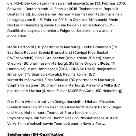
die ING-DiBa-Korbjägerinnen zweimal auswärts an (10. Februar 2018:
Schweiz – Deutschland; 14. Februar 2018, Tschechische Republik –
Deutschland). Bundestrainer Herman Paar hat den Kader für einen
Lehrgang vom 5. – 9. Februar 2018 im Olympia-Stützpunkt Rhein-
Neckar in Heidelberg sowie für die beiden anschließenden EM-
Qualifikationsspiele nominiert. Folgende Spielerinnen wurden
eingeladen:
Marie Bertholdt (BC pharmaserv Marburg), Levke Brodersen (TV
Saarlouis Royals), Svenja Brunckhorst (Cavigal Nice Basket
06/Frankreich), Sonja Greinacher (Wisla Krakau/Polen), Svenja
Greunke (BC pharmaserv Marburg), Stefanie Grigoleit (
Foto
, TK
Hannover), Inken Henningsen (GISA LIONS SV Halle), Nadjeschda
Ilmberger (TV Saarlouis Royals), Paulina Körner (BC
Winterthur/Schweiz), Finja Schaake (BC pharmaserv Marburg),
Stephanie Wagner (BC pharmaserv Marburg), Alexandra Wilke (BC
pharmaserv Marburg), Anne Zipser (AXSE BasCats USC Heidelberg).
Das Team wird betreut von Delegationsleiter Michael Rüspeler,
Bundestrainer Hermann Paar, den Assistenztrainern Patrick Unger
und Marc Hahnemann, Teamarzt Franz Niedermeier,
Physiotherapeutin Sabine Bachmaier und Physiotherapeut Marc
Volkert (im Wechsel) sowie Teambetreuerin Navina Pertz.
Spieltermine (EM-Qualifikation)