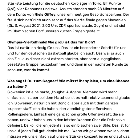
stärkste Leistung für die deutschen Korbjäger in Tokio. Elf Punkte
(4/6), vier Rebounds und zwei Assists standen nach 28 Minuten auf
dem Konto von
Niels Giffey
, unserem heutigen Gesprächspartner. Der
freut sich natürlich auch sehr auf das Viertelfinale gegen Slowenien
(Di., 3. August 2021, 3.00 Uhr, ZDF, sportschau.de, Joyn) und hat sich
im Olympischen Dorf unseren kurzen Fragen gestellt:
Olympia-Viertelfinale! Wie groß ist das für Dich?
Das ist natürlich riesig für uns. Das ist ein besonderer Schritt für uns
und für den deutschen Basketball glaube ich auch. Das war ja auch
das Ziel, aus dieser nicht extrem starken, aber sehr ausgeglichen
besetzten Gruppe rauszukommen und dann in der nächsten Runde zu
schauen, wer da kommt.
Was sagst Du zum Gegner? Wie müsst ihr spielen, um eine Chance
zu haben?
Slowenien ist eine harte, ‚toughe‘ Aufgabe. Niemand wird mehr
einfach sein, aber bei dem Matchup ist es halt relativ spannend glaube
ich. Slowenien, natürlich mit Doncic, aber auch mit dem ganzen
’support staff‘, den die haben, den ziemlich guten offensiven
Rollenspielern. Einfach eine ganz schön große Offensivkraft, die sie
haben, und wir haben uns in den letzten Wochen über die Defensive
definiert. Da kollidieren jedenfalls so ein bisschen zwei Stile. Das ist für
uns auf jeden Fall gut, denke ich mal. Wenn wir gewinnen wollen, dann
müssen wir uns einfach auf unsere Stärken konzentrieren und auf das,