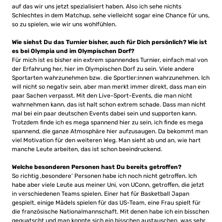
auf das wir uns jetzt spezialisiert haben. Also ich sehe nichts
Schlechtes in dem Matchup, sehe vielleicht sogar eine Chance für uns,
so zu spielen, wie wir uns wohlfühlen.
Wie siehst Du das Turnier bisher, auch für Dich persönlich? Wie ist
es bei Olympia und im Olympischen Dorf?
Für mich ist es bisher ein extrem spannendes Turnier, einfach mal von
der Erfahrung her, hier im Olympischen Dorf zu sein. Viele andere
Sportarten wahrzunehmen bzw. die Sportler:innen wahrzunehmen. Ich
will nicht so negativ sein, aber man merkt immer direkt, dass man ein
paar Sachen verpasst. Mit den Live-Sport-Events, die man nicht
wahrnehmen kann, das ist halt schon extrem schade. Dass man nicht
mal bei ein paar deutschen Events dabei sein und supporten kann.
Trotzdem finde ich es mega spannend hier zu sein, ich finde es mega
spannend, die ganze Atmosphäre hier aufzusaugen. Da bekommt man
viel Motivation für den weiteren Weg. Man sieht ab und an, wie hart
manche Leute arbeiten, das ist schon beeindruckend.
Welche besonderen Personen hast Du bereits getroffen?
So richtig ‚besondere‘ Personen habe ich noch nicht getroffen. Ich
habe aber viele Leute aus meiner Uni, von UConn, getroffen, die jetzt
in verschiedenen Teams spielen. Einer hat für Basketball Japan
gespielt, einige Mädels spielen für das US-Team, eine Frau spielt für
die französische Nationalmannschaft. Mit denen habe ich ein bisschen
gequatscht und man konnte sich ein bisschen austauschen, was sehr,