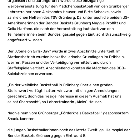
Organisiert und durchgeführt wurde diese einzigartige
Werbeveranstaltung für den Mädchenbasketball von den Grünberger
Lehrertrainerinnen Aleksandra Heuser und Birte Schaake, sowie
zahlreichen Helfern des TSV Grünberg. Darunter auch die beiden US-
Amerikanerinnen der Bender Baskets Grünberg Maggie Proffitt und
Celia Marfone, die nach der Veranstaltung lautstark von den
Teilnehmerinnen beim Bundesligaspiel gegen Eintracht Braunschweig
angefeuert wurden.
Der „Come on Girls-Day“ wurde in zwei Abschnitte unterteilt: Im
Stationsbetrieb wurden basketballerische Grundlagen im Dribbeln,
Werfen, Passen und der Verteidigung vermittelt und durch
Staffelspiele vertieft. Anschließend konnten die Mädchen das DBB-
Spielabzeichen erwerben.
„Da der weibliche Basketball in Grünberg über einen großen
Stellenwert verfügt, hatten wir zwar mit einigen Anmeldungen
gerechnet, doch das riesige Interesse in diesem Ausmaß hat uns
selbst überrascht“, so Lehrertrainerin „Aleks“ Heuser.
Nach einem vom Grünberger „Förderkreis Basketball“ gesponsortem
Snack, konnten
die jungen Basketballerinnen noch das letzte Zweitliga-Heimspiel der
Bender Baskets Grünberg gegen Eintracht B