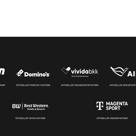
RTNER
OFFIZIELLER PREMIUM-PARTNER
OFFIZIELLER GESUNDHEITSPARTNER
OFFIZIELLER KREUZFAH
OFFIZIELLER HOTELPARTNER
OFFIZIELLER MEDIENPARTNER