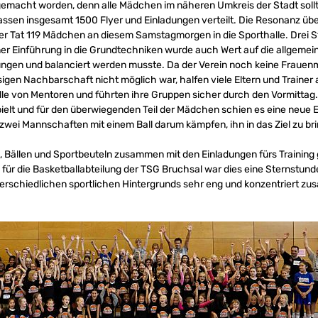
 gemacht worden, denn alle Mädchen im näheren Umkreis der Stadt soll
ssen insgesamt 1500 Flyer und Einladungen verteilt. Die Resonanz übe
der Tat 119 Mädchen an diesem Samstagmorgen in die Sporthalle. Drei
er Einführung in die Grundtechniken wurde auch Wert auf die allgemein
ungen und balanciert werden musste. Da der Verein noch keine Frauen
igen Nachbarschaft nicht möglich war, halfen viele Eltern und Trainer
e von Mentoren und führten ihre Gruppen sicher durch den Vormittag
elt und für den überwiegenden Teil der Mädchen schien es eine neue Er
zwei Mannschaften mit einem Ball darum kämpfen, ihn in das Ziel zu br
s, Bällen und Sportbeuteln zusammen mit den Einladungen fürs Training
für die Basketballabteilung der TSG Bruchsal war dies eine Sternstund
terschiedlichen sportlichen Hintergrunds sehr eng und konzentriert z