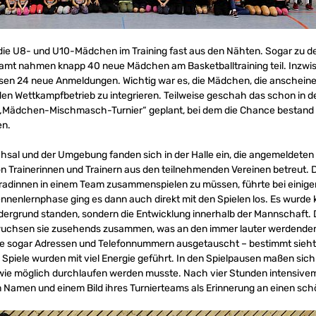
die U8- und U10-Mädchen im Training fast aus den Nähten. Sogar zu
esamt nahmen knapp 40 neue Mädchen am Basketballtraining teil. Inzwi
lassen 24 neue Anmeldungen. Wichtig war es, die Mädchen, die anschein
den Wettkampfbetrieb zu integrieren. Teilweise geschah das schon in d
 „Mädchen-Mischmasch-Turnier“ geplant, bei dem die Chance bestand
en.
sal und der Umgebung fanden sich in der Halle ein, die angemeldeten
 Trainerinnen und Trainern aus den teilnehmenden Vereinen betreut. D
dinnen in einem Team zusammenspielen zu müssen, führte bei einig
nenlernphase ging es dann auch direkt mit den Spielen los. Es wurde k
rdergrund standen, sondern die Entwicklung innerhalb der Mannschaft. 
 wuchsen sie zusehends zusammen, was an den immer lauter werdend
se sogar Adressen und Telefonnummern ausgetauscht – bestimmt sieht 
 Spiele wurden mit viel Energie geführt. In den Spielpausen maßen sic
 wie möglich durchlaufen werden musste. Nach vier Stunden intensivem 
Namen und einem Bild ihres Turnierteams als Erinnerung an einen sc