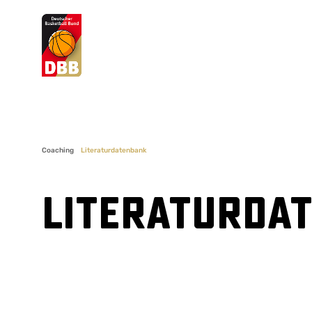
Suchvorschläge
Lorem Ipsum
Dolor Sit
Amet Valputo
Coaching
Literaturdatenbank
Literaturda