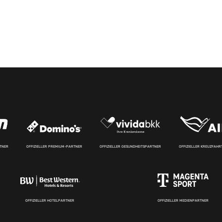
RTNER
OFFIZIELLER PREMIUM-PARTNER
OFFIZIELLER GESUNDHEITSPARTNER
OFFIZIELLER KREUZFAH
OFFIZIELLER HOTELPARTNER
OFFIZIELLER MEDIENPARTNER