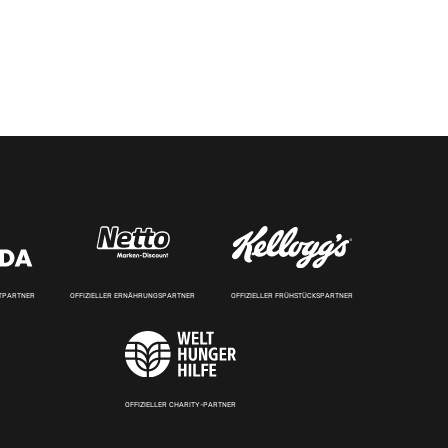
RTPARTNER
OFFIZIELLER ERNÄHRUNGSPARTNER
OFFIZIELLER FRÜHSTÜCKSPARTNER
OFFIZIELLER CHARITY-PARTNER