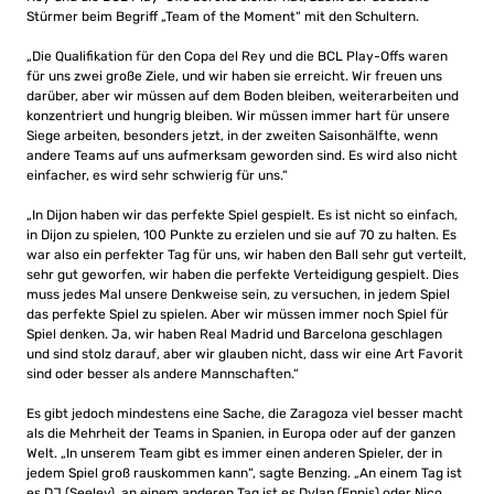
Stürmer beim Begriff „Team of the Moment“ mit den Schultern.
„Die Qualifikation für den Copa del Rey und die BCL Play-Offs waren
für uns zwei große Ziele, und wir haben sie erreicht. Wir freuen uns
darüber, aber wir müssen auf dem Boden bleiben, weiterarbeiten und
konzentriert und hungrig bleiben. Wir müssen immer hart für unsere
Siege arbeiten, besonders jetzt, in der zweiten Saisonhälfte, wenn
andere Teams auf uns aufmerksam geworden sind. Es wird also nicht
einfacher, es wird sehr schwierig für uns.“
„In Dijon haben wir das perfekte Spiel gespielt. Es ist nicht so einfach,
in Dijon zu spielen, 100 Punkte zu erzielen und sie auf 70 zu halten. Es
war also ein perfekter Tag für uns, wir haben den Ball sehr gut verteilt,
sehr gut geworfen, wir haben die perfekte Verteidigung gespielt. Dies
muss jedes Mal unsere Denkweise sein, zu versuchen, in jedem Spiel
das perfekte Spiel zu spielen. Aber wir müssen immer noch Spiel für
Spiel denken. Ja, wir haben Real Madrid und Barcelona geschlagen
und sind stolz darauf, aber wir glauben nicht, dass wir eine Art Favorit
sind oder besser als andere Mannschaften.“
Es gibt jedoch mindestens eine Sache, die Zaragoza viel besser macht
als die Mehrheit der Teams in Spanien, in Europa oder auf der ganzen
Welt. „In unserem Team gibt es immer einen anderen Spieler, der in
jedem Spiel groß rauskommen kann“, sagte Benzing. „An einem Tag ist
es DJ (Seeley), an einem anderen Tag ist es Dylan (Ennis) oder Nico