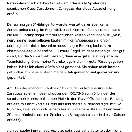
Nationalmannschaftskapitän ist damit der erste Spieler des
spanischen Klubs Casademont Zaragoza, der diese Auszeichnung
erhält.
Der ab morgen 31-jährige Forward erwartet dafür aber keine
Sonderbehandlung. Im Gegenteil, es ist ziemlich überraschend, dass
die MVP-Ehrung sogar mit persönlichen Kosten verbunden ist. „Nein,
nein, meine Teamkollegen kaufen mir kein Abendessen, ich bin
derjenige, der dafür bezahlen muss“, sagte Benzing lachend zu
championsleague.basketball. „Unsere Regel ist, dass derjenige, der gut
spielt, für die Mannschaft bezahlt, denn eine gute Leistung ist eine
Teamleistung. Ohne meine Teamkollegen, die mir gute Pässe gegeben
haben, hätte ich diese Würfe nicht gemacht. Sie haben mich immer
gefunden. Ich habe einfach meinen Job gemacht und geworfen und
gepunktet.“
Am Dienstagabend in Frankreich führte der erfahrene Angreifer
Zaragoza zu einem beeindruckenden 105:73-Sieg in Dijon, der der
spanischen Mannschaft einen Platz in den Play-Offs sicherte. Benzing
erzielte mit acht von elf Dreipunktschüssen ein „season high“ mit 32
Punkten, zwei Rebounds, einem Assist und einem Steal (Effizienzwert
30 – der höchste, den ein Spieler von Saragossa bisher in dieser Saison
erzielte).
„Ich versuche immer, aggressiv zu sein, egal ob ich starte oder nicht.