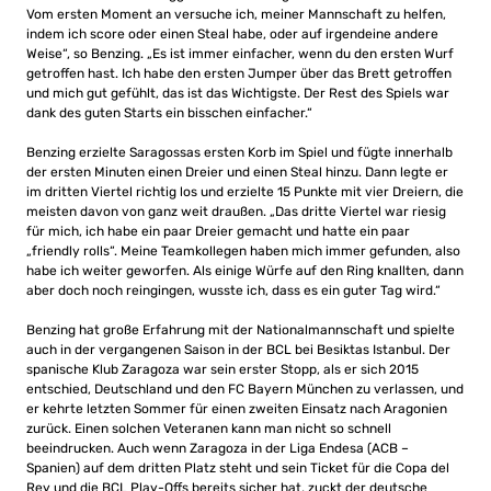
Vom ersten Moment an versuche ich, meiner Mannschaft zu helfen,
indem ich score oder einen Steal habe, oder auf irgendeine andere
Weise“, so Benzing. „Es ist immer einfacher, wenn du den ersten Wurf
getroffen hast. Ich habe den ersten Jumper über das Brett getroffen
und mich gut gefühlt, das ist das Wichtigste. Der Rest des Spiels war
dank des guten Starts ein bisschen einfacher.“
Benzing erzielte Saragossas ersten Korb im Spiel und fügte innerhalb
der ersten Minuten einen Dreier und einen Steal hinzu. Dann legte er
im dritten Viertel richtig los und erzielte 15 Punkte mit vier Dreiern, die
meisten davon von ganz weit draußen. „Das dritte Viertel war riesig
für mich, ich habe ein paar Dreier gemacht und hatte ein paar
„friendly rolls“. Meine Teamkollegen haben mich immer gefunden, also
habe ich weiter geworfen. Als einige Würfe auf den Ring knallten, dann
aber doch noch reingingen, wusste ich, dass es ein guter Tag wird.“
Benzing hat große Erfahrung mit der Nationalmannschaft und spielte
auch in der vergangenen Saison in der BCL bei Besiktas Istanbul. Der
spanische Klub Zaragoza war sein erster Stopp, als er sich 2015
entschied, Deutschland und den FC Bayern München zu verlassen, und
er kehrte letzten Sommer für einen zweiten Einsatz nach Aragonien
zurück. Einen solchen Veteranen kann man nicht so schnell
beeindrucken. Auch wenn Zaragoza in der Liga Endesa (ACB –
Spanien) auf dem dritten Platz steht und sein Ticket für die Copa del
Rey und die BCL Play-Offs bereits sicher hat, zuckt der deutsche