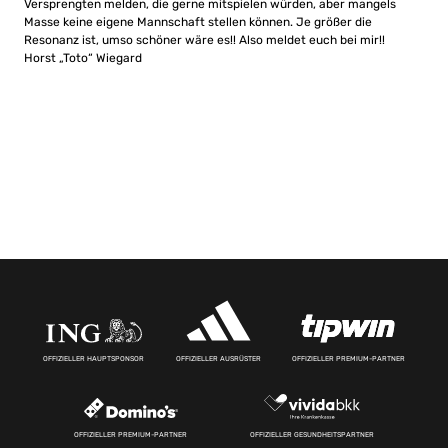
Versprengten melden, die gerne mitspielen würden, aber mangels
Masse keine eigene Mannschaft stellen können. Je größer die
Resonanz ist, umso schöner wäre es!! Also meldet euch bei mir!!
Horst „Toto“ Wiegard
OFFIZIELLER HAUPTSPONSOR
OFFIZIELLER AUSRÜSTER
OFFIZIELLER PREMIUM-PARTNER
OFFIZIELLER PREMIUM-PARTNER
OFFIZIELLER GESUNDHEITSPARTNER