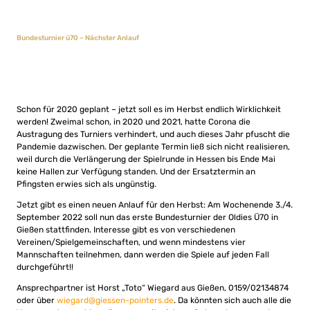
Bundesturnier ü70 – Nächster Anlauf
Schon für 2020 geplant – jetzt soll es im Herbst endlich Wirklichkeit
werden! Zweimal schon, in 2020 und 2021, hatte Corona die
Austragung des Turniers verhindert, und auch dieses Jahr pfuscht die
Pandemie dazwischen. Der geplante Termin ließ sich nicht realisieren,
weil durch die Verlängerung der Spielrunde in Hessen bis Ende Mai
keine Hallen zur Verfügung standen. Und der Ersatztermin an
Pfingsten erwies sich als ungünstig.
Jetzt gibt es einen neuen Anlauf für den Herbst: Am Wochenende 3./4.
September 2022 soll nun das erste Bundesturnier der Oldies Ü70 in
Gießen stattfinden. Interesse gibt es von verschiedenen
Vereinen/Spielgemeinschaften, und wenn mindestens vier
Mannschaften teilnehmen, dann werden die Spiele auf jeden Fall
durchgeführt!!
Ansprechpartner ist Horst „Toto“ Wiegard aus Gießen, 0159/02134874
oder über
wiegard@giessen-pointers.de
. Da könnten sich auch alle die