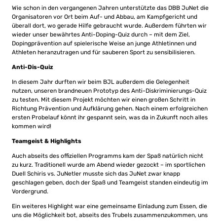
Wie schon in den vergangenen Jahren unterstützte das DBB JuNet die
Organisatoren vor Ort beim Auf- und Abbau, am Kampfgericht und
überall dort, wo gerade Hilfe gebraucht wurde. Außerdem führten wir
wieder unser bewährtes Anti-Doping-Quiz durch – mit dem Ziel,
Dopingprävention auf spielerische Weise an junge Athletinnen und
Athleten heranzutragen und für sauberen Sport zu sensibilisieren.
Anti-Dis-Quiz
In diesem Jahr durften wir beim BJL außerdem die Gelegenheit
nutzen, unseren brandneuen Prototyp des Anti-Diskriminierungs-Quiz
zu testen. Mit diesem Projekt möchten wir einen großen Schritt in
Richtung Prävention und Aufklärung gehen. Nach einem erfolgreichen
ersten Probelauf könnt ihr gespannt sein, was da in Zukunft noch alles
kommen wird!
Teamgeist & Highlights
Auch abseits des offiziellen Programms kam der Spaß natürlich nicht
zu kurz. Traditionell wurde am Abend wieder gezockt – im sportlichen
Duell Schiris vs. JuNetler musste sich das JuNet zwar knapp
geschlagen geben, doch der Spaß und Teamgeist standen eindeutig im
Vordergrund.
Ein weiteres Highlight war eine gemeinsame Einladung zum Essen, die
uns die Möglichkeit bot, abseits des Trubels zusammenzukommen, uns