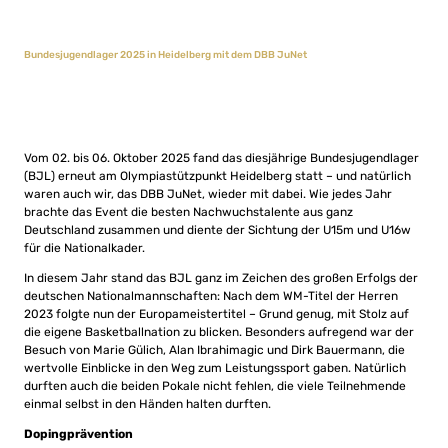
Bundesjugendlager 2025 in Heidelberg mit dem DBB JuNet
Vom 02. bis 06. Oktober 2025 fand das diesjährige Bundesjugendlager
(BJL) erneut am Olympiastützpunkt Heidelberg statt – und natürlich
waren auch wir, das DBB JuNet, wieder mit dabei. Wie jedes Jahr
brachte das Event die besten Nachwuchstalente aus ganz
Deutschland zusammen und diente der Sichtung der U15m und U16w
für die Nationalkader.
In diesem Jahr stand das BJL ganz im Zeichen des großen Erfolgs der
deutschen Nationalmannschaften: Nach dem WM-Titel der Herren
2023 folgte nun der Europameistertitel – Grund genug, mit Stolz auf
die eigene Basketballnation zu blicken. Besonders aufregend war der
Besuch von Marie Gülich, Alan Ibrahimagic und Dirk Bauermann, die
wertvolle Einblicke in den Weg zum Leistungssport gaben. Natürlich
durften auch die beiden Pokale nicht fehlen, die viele Teilnehmende
einmal selbst in den Händen halten durften.
Dopingprävention