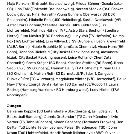
Maja Rohkohl (Eintracht Braunschweig), Frieda Bühner (Osnabrücker
SC), Lina Falk (Eintracht Braunschweig), Noreen Stöckle (BSG Basket
Ludwigsburg), Nina Horvath (Young Gunners Oberwart / SB DJK
Rosenheim), Michelle Pohl (USC Heidelberg), Saskia Czerkawski (VFL
Astro Stars Bochum/Steelfire Herne), Hilke Feldrappe (TuS
Lichterfelde), Mathilda Hähner (VFL Astro Stars Bochum/Steelfire
Herne), Elisa Mevius (BBC Rendsburg), Lucy Voß (TV Hofheim), Naima
Fox (TuS Lichterfelde), Linn Villwock (TSV Grünberg), Leoni Kreyenfeld
(ALBA Berlin), Nicole Brochlitz (ChemCats Chemnitz), Alexa Hans (BG
Bonn), Johanna Bielefeld (CityBasket Recklinghausen), Alexandra
Idziak (CityBasket Recklinghausen), Luise Rohland (ChemCats
Chemnitz), Greta Kröger (BG Bonn), Karoline Steffen (BG Bonn), Ilinca
Secuianu (TSV Grünberg), Hannah Bailly (TV Hofheim), Miriam Diala
(SG Kirchheim), Mailien Rolf (SG Darmstadt/Roßdorf), Danguolė
Pupkevičiūtė (TG Würzburg), Magdalena Winter (VfB Hermsdorf), Paula
Haw (TG Würzburg), Senta Hafner (SG Darmstadt/Roßdorf), Laura
Bodrug (Hamburg Warriors / BG Hamburg West), Lucy Michel (TSV
Nördlingen).
Jungen
Benjamin Koppke (BG Leitershofen/Stadtbergen), Esli Edegin (TTL
Basketball Bamberg), Jannis Grußendorf (TS Jahn München), Kyle
Varner (TS Jahn München), Simon Feneberg (Tornados Franken), Ben
Defty (TuS Lichterfelde), Leonard Pelzer (Friedenauer TSC), John
Kropp (TuS Lichterfelde), Henrik Besch (Higherlevel/BBS), Oliver