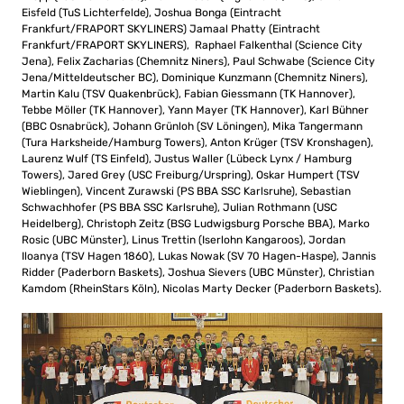
Eisfeld (TuS Lichterfelde), Joshua Bonga (Eintracht
Frankfurt/FRAPORT SKYLINERS) Jamaal Phatty (Eintracht
Frankfurt/FRAPORT SKYLINERS), Raphael Falkenthal (Science City
Jena), Felix Zacharias (Chemnitz Niners), Paul Schwabe (Science City
Jena/Mitteldeutscher BC), Dominique Kunzmann (Chemnitz Niners),
Martin Kalu (TSV Quakenbrück), Fabian Giessmann (TK Hannover),
Tebbe Möller (TK Hannover), Yann Mayer (TK Hannover), Karl Bühner
(BBC Osnabrück), Johann Grünloh (SV Löningen), Mika Tangermann
(Tura Harksheide/Hamburg Towers), Anton Krüger (TSV Kronshagen),
Laurenz Wulf (TS Einfeld), Justus Waller (Lübeck Lynx / Hamburg
Towers), Jared Grey (USC Freiburg/Urspring), Oskar Humpert (TSV
Wieblingen), Vincent Zurawski (PS BBA SSC Karlsruhe), Sebastian
Schwachhofer (PS BBA SSC Karlsruhe), Julian Rothmann (USC
Heidelberg), Christoph Zeitz (BSG Ludwigsburg Porsche BBA), Marko
Rosic (UBC Münster), Linus Trettin (Iserlohn Kangaroos), Jordan
Iloanya (TSV Hagen 1860), Lukas Nowak (SV 70 Hagen-Haspe), Jannis
Ridder (Paderborn Baskets), Joshua Sievers (UBC Münster), Christian
Kamdom (RheinStars Köln), Nicolas Marty Decker (Paderborn Baskets).