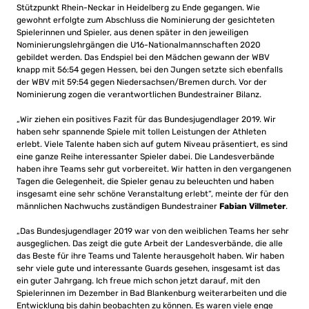
Stützpunkt Rhein-Neckar in Heidelberg zu Ende gegangen. Wie
gewohnt erfolgte zum Abschluss die Nominierung der gesichteten
Spielerinnen und Spieler, aus denen später in den jeweiligen
Nominierungslehrgängen die U16-Nationalmannschaften 2020
gebildet werden. Das Endspiel bei den Mädchen gewann der WBV
knapp mit 56:54 gegen Hessen, bei den Jungen setzte sich ebenfalls
der WBV mit 59:54 gegen Niedersachsen/Bremen durch. Vor der
Nominierung zogen die verantwortlichen Bundestrainer Bilanz.
„Wir ziehen ein positives Fazit für das Bundesjugendlager 2019. Wir
haben sehr spannende Spiele mit tollen Leistungen der Athleten
erlebt. Viele Talente haben sich auf gutem Niveau präsentiert, es sind
eine ganze Reihe interessanter Spieler dabei. Die Landesverbände
haben ihre Teams sehr gut vorbereitet. Wir hatten in den vergangenen
Tagen die Gelegenheit, die Spieler genau zu beleuchten und haben
insgesamt eine sehr schöne Veranstaltung erlebt“, meinte der für den
männlichen Nachwuchs zuständigen Bundestrainer
Fabian Villmeter
.
„Das Bundesjugendlager 2019 war von den weiblichen Teams her sehr
ausgeglichen. Das zeigt die gute Arbeit der Landesverbände, die alle
das Beste für ihre Teams und Talente herausgeholt haben. Wir haben
sehr viele gute und interessante Guards gesehen, insgesamt ist das
ein guter Jahrgang. Ich freue mich schon jetzt darauf, mit den
Spielerinnen im Dezember in Bad Blankenburg weiterarbeiten und die
Entwicklung bis dahin beobachten zu können. Es waren viele enge