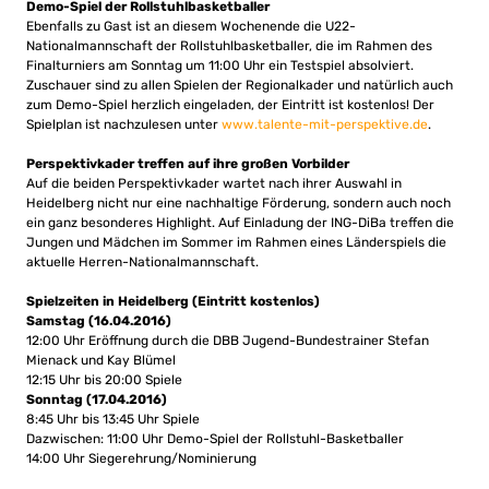
Demo-Spiel der Rollstuhlbasketballer
Ebenfalls zu Gast ist an diesem Wochenende die U22-
Nationalmannschaft der Rollstuhlbasketballer, die im Rahmen des
Finalturniers am Sonntag um 11:00 Uhr ein Testspiel absolviert.
Zuschauer sind zu allen Spielen der Regionalkader und natürlich auch
zum Demo-Spiel herzlich eingeladen, der Eintritt ist kostenlos! Der
Spielplan ist nachzulesen unter
www.talente-mit-perspektive.de
.
Perspektivkader treffen auf ihre großen Vorbilder
Auf die beiden Perspektivkader wartet nach ihrer Auswahl in
Heidelberg nicht nur eine nachhaltige Förderung, sondern auch noch
ein ganz besonderes Highlight. Auf Einladung der ING-DiBa treffen die
Jungen und Mädchen im Sommer im Rahmen eines Länderspiels die
aktuelle Herren-Nationalmannschaft.
Spielzeiten in Heidelberg (Eintritt kostenlos)
Samstag (16.04.2016)
12:00 Uhr Eröffnung durch die DBB Jugend-Bundestrainer Stefan
Mienack und Kay Blümel
12:15 Uhr bis 20:00 Spiele
Sonntag (17.04.2016)
8:45 Uhr bis 13:45 Uhr Spiele
Dazwischen: 11:00 Uhr Demo-Spiel der Rollstuhl-Basketballer
14:00 Uhr Siegerehrung/Nominierung