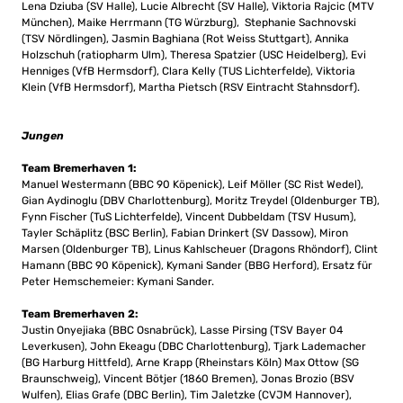
Lena Dziuba (SV Halle), Lucie Albrecht (SV Halle), Viktoria Rajcic (MTV
München), Maike Herrmann (TG Würzburg), Stephanie Sachnovski
(TSV Nördlingen), Jasmin Baghiana (Rot Weiss Stuttgart), Annika
Holzschuh (ratiopharm Ulm), Theresa Spatzier (USC Heidelberg), Evi
Henniges (VfB Hermsdorf), Clara Kelly (TUS Lichterfelde), Viktoria
Klein (VfB Hermsdorf), Martha Pietsch (RSV Eintracht Stahnsdorf).
Jungen
Team Bremerhaven 1:
Manuel Westermann (BBC 90 Köpenick), Leif Möller (SC Rist Wedel),
Gian Aydinoglu (DBV Charlottenburg), Moritz Treydel (Oldenburger TB),
Fynn Fischer (TuS Lichterfelde), Vincent Dubbeldam (TSV Husum),
Tayler Schäplitz (BSC Berlin), Fabian Drinkert (SV Dassow), Miron
Marsen (Oldenburger TB), Linus Kahlscheuer (Dragons Rhöndorf), Clint
Hamann (BBC 90 Köpenick), Kymani Sander (BBG Herford), Ersatz für
Peter Hemschemeier: Kymani Sander.
Team Bremerhaven 2:
Justin Onyejiaka (BBC Osnabrück), Lasse Pirsing (TSV Bayer 04
Leverkusen), John Ekeagu (DBC Charlottenburg), Tjark Lademacher
(BG Harburg Hittfeld), Arne Krapp (Rheinstars Köln) Max Ottow (SG
Braunschweig), Vincent Bötjer (1860 Bremen), Jonas Brozio (BSV
Wulfen), Elias Grafe (DBC Berlin), Tim Jaletzke (CVJM Hannover),