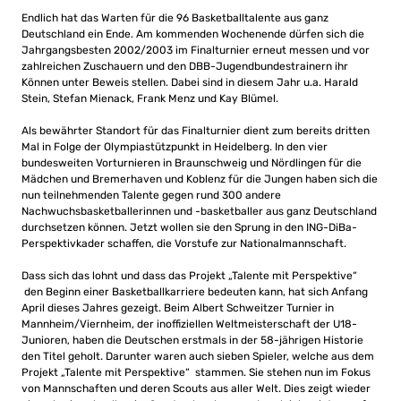
Endlich hat das Warten für die 96 Basketballtalente aus ganz
Deutschland ein Ende. Am kommenden Wochenende dürfen sich die
Jahrgangsbesten 2002/2003 im Finalturnier erneut messen und vor
zahlreichen Zuschauern und den DBB-Jugendbundestrainern ihr
Können unter Beweis stellen. Dabei sind in diesem Jahr u.a. Harald
Stein, Stefan Mienack, Frank Menz und Kay Blümel.
Als bewährter Standort für das Finalturnier dient zum bereits dritten
Mal in Folge der Olympiastützpunkt in Heidelberg. In den vier
bundesweiten Vorturnieren in Braunschweig und Nördlingen für die
Mädchen und Bremerhaven und Koblenz für die Jungen haben sich die
nun teilnehmenden Talente gegen rund 300 andere
Nachwuchsbasketballerinnen und -basketballer aus ganz Deutschland
durchsetzen können. Jetzt wollen sie den Sprung in den ING-DiBa-
Perspektivkader schaffen, die Vorstufe zur Nationalmannschaft.
Dass sich das lohnt und dass das Projekt „Talente mit Perspektive“
den Beginn einer Basketballkarriere bedeuten kann, hat sich Anfang
April dieses Jahres gezeigt. Beim Albert Schweitzer Turnier in
Mannheim/Viernheim, der inoffiziellen Weltmeisterschaft der U18-
Junioren, haben die Deutschen erstmals in der 58-jährigen Historie
den Titel geholt. Darunter waren auch sieben Spieler, welche aus dem
Projekt „Talente mit Perspektive“ stammen. Sie stehen nun im Fokus
von Mannschaften und deren Scouts aus aller Welt. Dies zeigt wieder