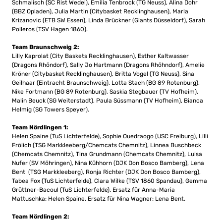
Schmalisch (SC Rist Wedel), Emilia Tenbrock (TG Neuss), Alina Dohr
(BBZ Opladen), Julia Martin (Citybasket Recklinghausen), Marla
Krizanovic (ETB SW Essen), Linda Brückner (Giants Düsseldorf), Sarah
Polleros (TSV Hagen 1860).
Team Braunschweig 2:
Lilly Kaprolat (City Baskets Recklinghausen), Esther Kaltwasser
(Dragons Rhöndorf), Sally Jo Hartmann (Dragons Rhöhndorf), Amelie
Kröner (Citybasket Recklinghausen), Britta Vogel (TG Neuss), Sina
Geilhaar (Eintracht Braunschweig), Lotta Stach (BG 89 Rotenburg),
Nike Fortmann (BG 89 Rotenburg), Saskia Stegbauer (TV Hofheim),
Malin Beuck (SG Weiterstadt), Paula Süssmann (TV Hofheim), Bianca
Helmig (SG Towers Speyer).
Team Nördlingen 1:
Helen Spaine (TuS Lichterfelde), Sophie Ouedraogo (USC Freiburg), Lilli
Frölich (TSG Markkleeberg/Chemcats Chemnitz), Linnea Buschbeck
(Chemcats Chemnitz), Tina Grundmann (Chemcats Chemnitz), Luisa
Nufer (SV Möhringen), Nina Kühhorn (DJK Don Bosco Bamberg), Lena
Bent (TSG Markkleeberg), Ronja Richter (DJK Don Bosco Bamberg),
Tabea Fox (TuS Lichterfelde), Clara Wilke (TSV 1860 Spandau), Gemma
Grüttner-Bacoul (TuS Lichterfelde). Ersatz für Anna-Maria
Mattuschka: Helen Spaine, Ersatz für Nina Wagner: Lena Bent.
Team Nördlingen 2: