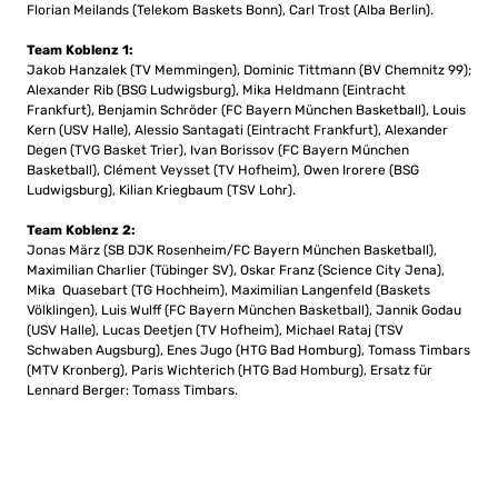
Florian Meilands (Telekom Baskets Bonn), Carl Trost (Alba Berlin).
Team Koblenz 1:
Jakob Hanzalek (TV Memmingen), Dominic Tittmann (BV Chemnitz 99);
Alexander Rib (BSG Ludwigsburg), Mika Heldmann (Eintracht
Frankfurt), Benjamin Schröder (FC Bayern München Basketball), Louis
Kern (USV Halle), Alessio Santagati (Eintracht Frankfurt), Alexander
Degen (TVG Basket Trier), Ivan Borissov (FC Bayern München
Basketball), Clément Veysset (TV Hofheim), Owen Irorere (BSG
Ludwigsburg), Kilian Kriegbaum (TSV Lohr).
Team Koblenz 2:
Jonas März (SB DJK Rosenheim/FC Bayern München Basketball),
Maximilian Charlier (Tübinger SV), Oskar Franz (Science City Jena),
Mika Quasebart (TG Hochheim), Maximilian Langenfeld (Baskets
Völklingen), Luis Wulff (FC Bayern München Basketball), Jannik Godau
(USV Halle), Lucas Deetjen (TV Hofheim), Michael Rataj (TSV
Schwaben Augsburg), Enes Jugo (HTG Bad Homburg), Tomass Timbars
(MTV Kronberg), Paris Wichterich (HTG Bad Homburg), Ersatz für
Lennard Berger: Tomass Timbars.