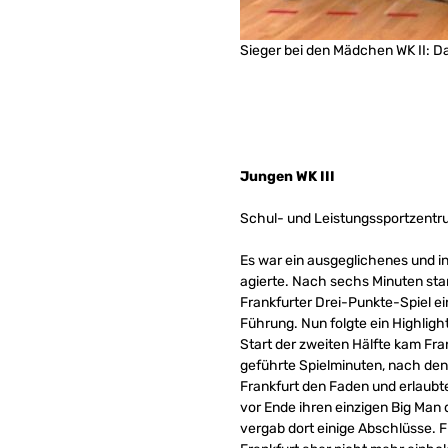
Sieger bei den Mädchen WK II: D
Jungen WK III
Schul- und Leistungssportzentru
Es war ein ausgeglichenes und in
agierte. Nach sechs Minuten stan
Frankfurter Drei-Punkte-Spiel e
Führung. Nun folgte ein Highlight
Start der zweiten Hälfte kam Fran
geführte Spielminuten, nach dene
Frankfurt den Faden und erlaubte
vor Ende ihren einzigen Big Man d
vergab dort einige Abschlüsse. F