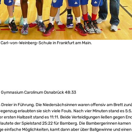
e Carl-von-Weinberg-Schule in Frankfurt am Main.
 Gymnasium Carolinum Osnabrück 48:33
 Dreier in Führung. Die Niedersächsinnen waren offensiv am Brett zun
Gegenzug erlaubten sie sich viele Fouls. Nach vier Minuten stand es 5:5.
r ersten Halbzeit stand es 11:11. Beide Verteidigungen ließen gegen E
 lautete der Spielstand 25:22 für Bamberg. Die Bambergerinnen kamen b
e einfache Möglichkeiten, kamt dann aber über Ballgewinne und einen D