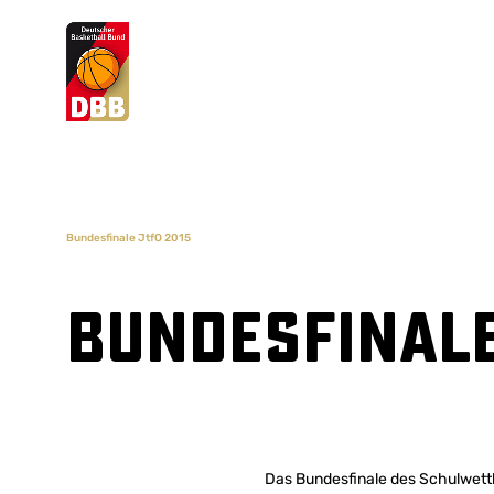
Suchvorschläge
Lorem Ipsum
Dolor Sit
Amet Valputo
Bundesfinale JtfO 2015
Bundesfinale
Das Bundesfinale des Schulwettb