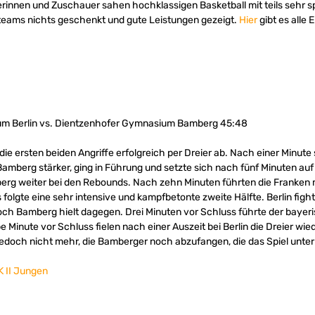
erinnen und Zuschauer sahen hochklassigen Basketball mit teils sehr 
teams nichts geschenkt und gute Leistungen gezeigt.
Hier
gibt es alle 
um Berlin vs. Dientzenhofer Gymnasium Bamberg 45:48
 die ersten beiden Angriffe erfolgreich per Dreier ab. Nach einer Minute 
mberg stärker, ging in Führung und setzte sich nach fünf Minuten auf
erg weiter bei den Rebounds. Nach zehn Minuten führten die Franken mi
 folgte eine sehr intensive und kampfbetonte zweite Hälfte. Berlin fighte
och Bamberg hielt dagegen. Drei Minuten vor Schluss führte der bayeri
 Minute vor Schluss fielen nach einer Auszeit bei Berlin die Dreier wie
jedoch nicht mehr, die Bamberger noch abzufangen, die das Spiel unt
 II Jungen