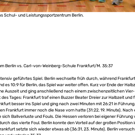
as Schul- und Leistungssportzentrum Berlin.
m Berlin vs. Carl-von-Weinberg-Schule Frankfurt/M. 35:37
tensiv geführtes Spiel. Berlin wechselte früh durch, während Frankfurt
d es 10:9 für Berlin, das Spiel war weiter offen. Kurz vor Ende der Hal
ine Auszeit und ging anschließend nach einem zwischenzeitlichen Vier
 des Tages: Frankfurt traf einen Buzzer Beater Dreier zur Halbzeit und 
kfurt besser ins Spiel und ging nach zwei Minuten mit 26:21 in Führung. 
n Frankfurt immer noch die Nase vorn hatte (31:22, 19. Minute). Nach ei
 sich Ballverluste und Fouls. Die Hessen verloren bei eigener Führung 
urch das vierte Foul. Berlin konnte den Vorteil auf der großen Position 
rankfurt setzte sich wieder etwas ab (36:31, 23. Minute). Berlin versu