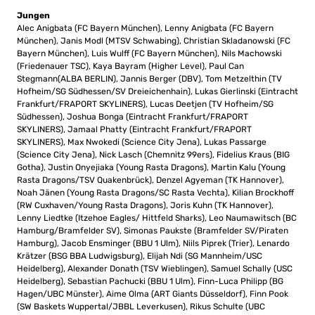
Jungen
Alec Anigbata (FC Bayern München), Lenny Anigbata (FC Bayern
München), Janis Modl (MTSV Schwabing), Christian Skladanowski (FC
Bayern München), Luis Wulff (FC Bayern München), Nils Machowski
(Friedenauer TSC), Kaya Bayram (Higher Level), Paul Can
Stegmann(ALBA BERLIN), Jannis Berger (DBV), Tom Metzelthin (TV
Hofheim/SG Südhessen/SV Dreieichenhain), Lukas Gierlinski (Eintracht
Frankfurt/FRAPORT SKYLINERS), Lucas Deetjen (TV Hofheim/SG
Südhessen), Joshua Bonga (Eintracht Frankfurt/FRAPORT
SKYLINERS), Jamaal Phatty (Eintracht Frankfurt/FRAPORT
SKYLINERS), Max Nwokedi (Science City Jena), Lukas Passarge
(Science City Jena), Nick Lasch (Chemnitz 99ers), Fidelius Kraus (BIG
Gotha), Justin Onyejiaka (Young Rasta Dragons), Martin Kalu (Young
Rasta Dragons/TSV Quakenbrück), Denzel Agyeman (TK Hannover),
Noah Jänen (Young Rasta Dragons/SC Rasta Vechta), Kilian Brockhoff
(RW Cuxhaven/Young Rasta Dragons), Joris Kuhn (TK Hannover),
Lenny Liedtke (Itzehoe Eagles/ Hittfeld Sharks), Leo Naumawitsch (BC
Hamburg/Bramfelder SV), Simonas Paukste (Bramfelder SV/Piraten
Hamburg), Jacob Ensminger (BBU 1 Ulm), Niils Piprek (Trier), Lenardo
Krätzer (BSG BBA Ludwigsburg),
Elijah Ndi (SG Mannheim/USC
Heidelberg)
, Alexander Donath (TSV Wieblingen), Samuel Schally (USC
Heidelberg), Sebastian Pachucki (BBU 1 Ulm), Finn-Luca Philipp (BG
Hagen/UBC Münster), Aime Olma (ART Giants Düsseldorf), Finn Pook
(SW Baskets Wuppertal/JBBL Leverkusen), Rikus Schulte (UBC