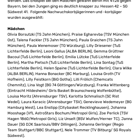
werden. Das Endspiel bei den Mädchen gewann Berlin mit 41:26 gegen
Bayern, bei den Jungen ging es deutlich knapper zu: Hessen 42 – SG
Südwest 41. Folgende Nachwuchskorbjägerinnen und -korbjäger
wurden ausgewählt:
Mädchen
Olivia Borsutzki (TS Jahn München), Praise Egharevba (TSV München
Ost), Talena Fackler (TS Jahn München), Paula Graichen (TS Jahn
München), Paula Wenemoser (TG Würzburg), Lilly Driesener (TuS
Lichterfelde Berlin), Leoni Gallus (ALBA BERLIN), Gemma Grüttner
Bacoul (TuS Lichterfelde Berlin), Emilia Lütcke (TuS Lichterfelde
Berlin), Martha Pietsch (TuS Lichterfelde Berlin), Lina Sontag (TuS
Lichterfelde Berlin), Helen Spaine (TuS Lichterfelde Berlin), Clara Wilke
(ALBA BERLIN), Hanna Bonacker (BC Marburg), Louisa Groth (TV
Hofheim), Lilly Feistkorn (BiG Gotha), Lilli Frölich (Chemcats
Chemnitz), Lina Vogt (BG 74 Göttingen/Würzburg), Franka Wittenberg
(Eintracht Hildesheim/ Girls Basket Braunschweig Wolfenbüttel),
Louisa Moritz (Ahrensburger TSV), Karlotta Schmalisch (SC Rist
Wedel), Laura Karacic (Ahrensburger TSV), Genevieve Wedemeyer (BG
Hamburg West), Lea Enstipp (Citybasket Recklinghausen), Johanna
Mooshage (VfL AstroStars Bochum/Metropol Girls), Zoe Perlick (TSV
Hagen 1860/Metropol Girls), Liz Unselt (BSV Wulfen/Herner TC), Janna
Dauer (SG DJK Saarlouis/BBV Dillingen), Johanna Gerlinger (Regio
Team Stuttgart/BBC Stuttgart), Nele Trommer (TV Bitburg/ SG Royals
Südwest).