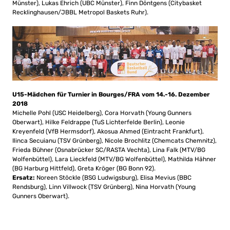
Münster), Lukas Ehrich (UBC Münster), Finn Döntgens (Citybasket
Recklinghausen/JBBL Metropol Baskets Ruhr).
U15-Mädchen für Turnier in Bourges/FRA vom 14.-16. Dezember
2018
Michelle Pohl (USC Heidelberg), Cora Horvath (Young Gunners
Oberwart), Hilke Feldrappe (TuS Lichterfelde Berlin), Leonie
Kreyenfeld (VfB Hermsdorf), Akosua Ahmed (Eintracht Frankfurt),
Ilinca Secuianu (TSV Grünberg), Nicole Brochlitz (Chemcats Chemnitz),
Frieda Bühner (Osnabrücker SC/RASTA Vechta), Lina Falk (MTV/BG
Wolfenbüttel), Lara Lieckfeld (MTV/BG Wolfenbüttel), Mathilda Hähner
(BG Harburg Hittfeld), Greta Kröger (BG Bonn 92).
Ersatz:
Noreen Stöckle (BSG Ludwigsburg), Elisa Mevius (BBC
Rendsburg), Linn Villwock (TSV Grünberg), Nina Horvath (Young
Gunners Oberwart).