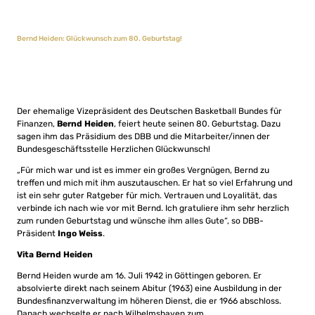
Bernd Heiden: Glückwunsch zum 80. Geburtstag!
Der ehemalige Vizepräsident des Deutschen Basketball Bundes für
Finanzen,
Bernd Heiden
, feiert heute seinen 80. Geburtstag. Dazu
sagen ihm das Präsidium des DBB und die Mitarbeiter/innen der
Bundesgeschäftsstelle Herzlichen Glückwunsch!
„Für mich war und ist es immer ein großes Vergnügen, Bernd zu
treffen und mich mit ihm auszutauschen. Er hat so viel Erfahrung und
ist ein sehr guter Ratgeber für mich. Vertrauen und Loyalität, das
verbinde ich nach wie vor mit Bernd. Ich gratuliere ihm sehr herzlich
zum runden Geburtstag und wünsche ihm alles Gute“, so DBB-
Präsident
Ingo Weiss
.
Vita Bernd Heiden
Bernd Heiden wurde am 16. Juli 1942 in Göttingen geboren. Er
absolvierte direkt nach seinem Abitur (1963) eine Ausbildung in der
Bundesfinanzverwaltung im höheren Dienst, die er 1966 abschloss.
Danach wechselte er nach Wilhelmshaven zum