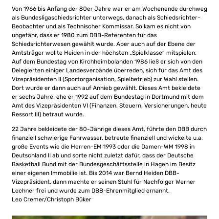
Von 1966 bis Anfang der 80er Jahre war er am Wochenende durchweg
als Bundesligaschiedsrichter unterwegs, danach als Schiedsrichter-
Beobachter und als Technischer Kommissar. So kam es nicht von
ungefähr, dass er 1980 zum DBB-Referenten für das
Schiedsrichterwesen gewählt wurde. Aber auch auf der Ebene der
Amtsträger wollte Heiden in der höchsten „Spielklasse“ mitspielen.
Auf dem Bundestag von Kirchheimbolanden 1986 ließ er sich von den
Delegierten einiger Landesverbände überreden, sich für das Amt des
Vizepräsidenten II (Sportorganisation, Spielbetrieb) zur Wahl stellen.
Dort wurde er dann auch auf Anhieb gewählt. Dieses Amt bekleidete
er sechs Jahre, ehe er 1992 auf dem Bundestag in Dortmund mit dem
Amt des Vizepräsidenten VI (Finanzen, Steuern, Versicherungen, heute
Ressort III) betraut wurde.
22 Jahre bekleidete der 80-Jährige dieses Amt, führte den DBB durch
finanziell schwierige Fahrwasser, betreute finanziell und wickelte u.a.
große Events wie die Herren-EM 1993 oder die Damen-WM 1998 in
Deutschland ll ab und sorte nicht zuletzt dafür, dass der Deutsche
Basketball Bund mit der Bundesgeschäftsstelle in Hagen im Besitz
einer eigenen Immobilie ist. Bis 2014 war Bernd Heiden DBB-
Vizepräsident, dann machte er seinen Stuhl für Nachfolger Werner
Lechner frei und wurde zum DBB-Ehrenmitglied ernannt.
Leo Cremer/Christoph Büker