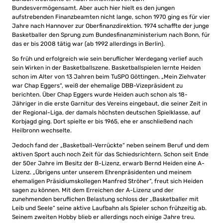
Bundesvermögensamt. Aber auch hier hielt es den jungen
aufstrebenden Finanzbeamten nicht lange, schon 1970 ging es für vier
Jahre nach Hannover zur Oberfinanzdirektion. 1974 schaffte der junge
Basketballer den Sprung zum Bundesfinanzministerium nach Bonn, für
das er bis 2008 tätig war (ab 1992 allerdings in Berlin).
So früh und erfolgreich wie sein beruflicher Werdegang verlief auch
sein Wirken in der Basketballszene. Basketballspielen lernte Heiden
schon im Alter von 13 Jahren beim TuSPO Göttingen. „Mein Ziehvater
war Chap Eggers“, weiß der ehemalige DBB-Vizepräsident zu
berichten. Über Chap Eggers wurde Heiden auch schon als 18-
Jähriger in die erste Garnitur des Vereins eingebaut, die seiner Zeit in
der Regional-Liga, der damals höchsten deutschen Spielklasse, auf
Korbjagd ging. Dort spielte er bis 1965, ehe er anschließend nach
Heilbronn wechselte.
Jedoch fand der „Basketball-Verrückte“ neben seinem Beruf und dem
aktiven Sport auch noch Zeit für das Schiedsrichtern. Schon seit Ende
der 50er Jahre im Besitz der B-Lizenz, erwarb Bernd Heiden eine A-
Lizenz. „Übrigens unter unserem Ehrenpräsidenten und meinem
ehemaligen Präsidiumskollegen Manfred Ströher“, freut sich Heiden
sagen zu können. Mit dem Erreichen der A-Lizenz und der
zunehmenden beruflichen Belastung schloss der „Basketballer mit
Leib und Seele“ seine aktive Laufbahn als Spieler schon frühzeitig ab.
Seinem zweiten Hobby blieb er allerdings noch einige Jahre treu.