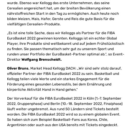
wurde. Ebenso war Kellogg das erste Unternehmen, das seine
Cerealien angereichert hat, um der breiten Bevölkerung einen
nährstoffreichen Start in den Tag zu ermöglichen. Auch heute noch
bilden Weizen, Mais, Hafer, Gerste und Reis die gute Basis für die
vielfältigen Cerealien-Produkte.
„Es ist eine tolle Sache, dass wir Kelloggs als Partner für die FIBA
EuroBasket 2022 gewinnen konnten. Kelloggs ist ein echter Global
Player, ihre Produkte sind weltbekannt und auf jedem Frühstückstisch
zu finden. Sie passen thematisch sehr gut zu unserem Sport und
runden unser Portfolio der EuroBasket-Partner optimal ab.“, so Event-
Direktor
Wolfgang Brenscheidt.
Oliver Bruns
, Market Head Kellogg DACH: „Wir sind sehr stolz darauf,
offizieller Partner der FIBA EuroBasket 2022 zu sein. Basketball und
Kellogg teilen viele Werte und ein starkes Engagement für die
Förderung eines gesunden Lebensstils, bei dem Ernährung und
körperliche Aktivität Hand in Hand gehen.“
Der Vorverkauf für die FIBA EuroBasket 2022 in Köln (1.-7. September
2022, Gruppenphase) und Berlin (10.-18. September 2022, Finalphase)
läuft weiter ungebremst. Aus rund 50 Ländern sind Tickets bestellt
worden. Die FIBA EuroBasket 2022 wird so zu einem globalen Event.
So haben sich zum Beispiel Basketball-Fans aus Korea, Chile,
Argentinien oder auch aus den USA bereits mit Tickets eingedeckt.