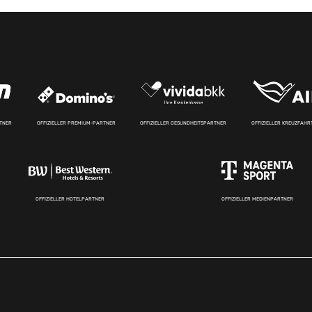
RTNER
OFFIZIELLER PREMIUM-PARTNER
OFFIZIELLER GESUNDHEITSPARTNER
OFFIZIELLER KREUZFAH
OFFIZIELLER HOTELPARTNER
OFFIZIELLER MEDIENPARTNER