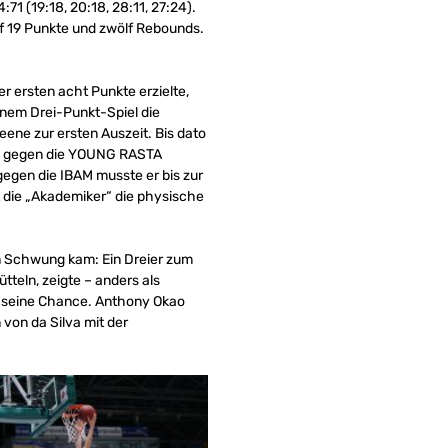
1 (19:18, 20:18, 28:11, 27:24).
uf 19 Punkte und zwölf Rebounds.
r ersten acht Punkte erzielte,
einem Drei-Punkt-Spiel die
ene zur ersten Auszeit. Bis dato
ale gegen die YOUNG RASTA
gegen die IBAM musste er bis zur
pt die „Akademiker“ die physische
in Schwung kam: Ein Dreier zum
ütteln, zeigte – anders als
n seine Chance. Anthony Okao
von da Silva mit der