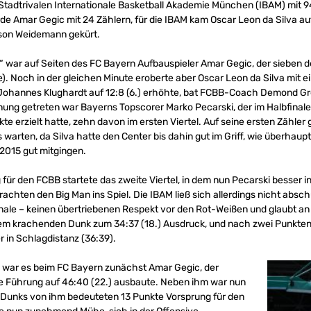
tadtrivalen Internationale Basketball Akademie München (IBAM) mit 94:7
de Amar Gegic mit 24 Zählern, für die IBAM kam Oscar Leon da Silva a
on Weidemann gekürt.
 war auf Seiten des FC Bayern Aufbauspieler Amar Gegic, der sieben de
te). Noch in der gleichen Minute eroberte aber Oscar Leon da Silva mit 
s Johannes Klughardt auf 12:8 (6.) erhöhte, bat FCBB-Coach Demond Gre
nung getreten war Bayerns Topscorer Marko Pecarski, der im Halbfin
e erzielt hatte, zehn davon im ersten Viertel. Auf seine ersten Zähler 
s warten, da Silva hatte den Center bis dahin gut im Griff, wie überhau
2015 gut mitgingen.
für den FCBB startete das zweite Viertel, in dem nun Pecarski besser 
brachten den Big Man ins Spiel. Die IBAM ließ sich allerdings nicht absch
nale – keinen übertriebenen Respekt vor den Rot-Weißen und glaubt a
inem krachenden Dunk zum 34:37 (18.) Ausdruck, und nach zwei Punkten 
r in Schlagdistanz (36:39).
ls war es beim FC Bayern zunächst Amar Gegic, der
 Führung auf 46:40 (22.) ausbaute. Neben ihm war nun
ei Dunks von ihm bedeuteten 13 Punkte Vorsprung für den