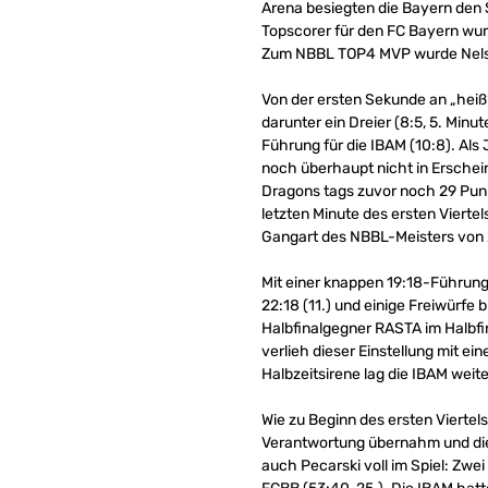
Arena besiegten die Bayern den S
Topscorer für den FC Bayern wur
Zum NBBL TOP4 MVP wurde Nels
Von der ersten Sekunde an „heiß“
darunter ein Dreier (8:5, 5. Minu
Führung für die IBAM (10:8). Al
noch überhaupt nicht in Erschei
Dragons tags zuvor noch 29 Punkt
letzten Minute des ersten Viertel
Gangart des NBBL-Meisters von 
Mit einer knappen 19:18-Führung 
22:18 (11.) und einige Freiwürfe 
Halbfinalgegner RASTA im Halbfi
verlieh dieser Einstellung mit e
Halbzeitsirene lag die IBAM weite
Wie zu Beginn des ersten Vierte
Verantwortung übernahm und die
auch Pecarski voll im Spiel: Zw