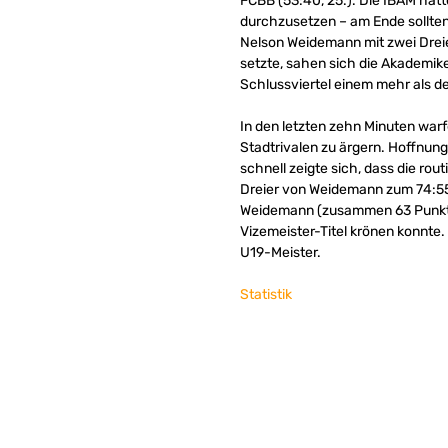
FCBB (53:40, 25.). Die IBAM hat
durchzusetzen – am Ende sollten i
Nelson Weidemann mit zwei Dreie
setzte, sahen sich die Akademiker,
Schlussviertel einem mehr als d
In den letzten zehn Minuten wa
Stadtrivalen zu ärgern. Hoffnung
schnell zeigte sich, dass die rou
Dreier von Weidemann zum 74:55 
Weidemann (zusammen 63 Punkte, 2
Vizemeister-Titel krönen konnt
U19-Meister.
Statistik