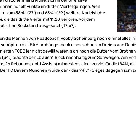
te nun zunehmend Mühe, sich in der Offensive
hnen nur elf Punkte im dritten Viertel gelingen. Weil
rn zum 58:41 (27.) und 63:41 (29.) weitere Nadelstiche
 die das dritte Viertel mit 11:28 verloren, vor dem
eutlichen Rückstand ausgesetzt (47:67).
rfen die Mannen von Headcoach Robby Scheinberg noch einmal alles in
 schöpften die IBAM-Anhänger dank eines schnellen Dreiers von Daniel 
tinierten FCBB’ler nicht gewillt waren, sich noch die Butter vom Brot ne
(34.) brachte den „blauen“ Block nachhaltig zum Schweigen. Am Ende 
6 Rebounds, acht Assists) mindestens einer zu viel für die IBAM, die 
e. Der FC Bayern München wurde dank das 94:71-Sieges dagegen zum z